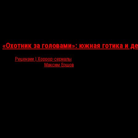
«Охотник за головами»: южная готика и 
Рецензии | Хоррор-сериалы
Апр 22, 2025
Максим Ершов
На Amazon Prime Video вышли все эпизоды остросюжетного мисти