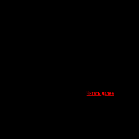
ксиста. По адресу с таким водителем не…
Читать далее