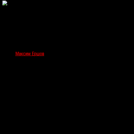
Автор
Максим Ершов
Кинокритик. Шеф-редактор Okkoлокино, автор КИНОТВ, film.ru, «Т