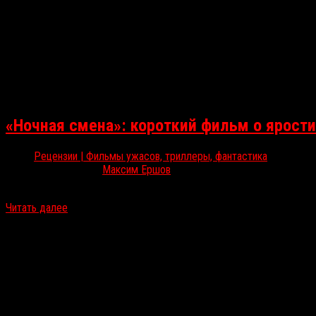
«Ночная смена»: короткий фильм о ярости
Рецензии | Фильмы ужасов, триллеры, фантастика
Дек 22, 2024
Максим Ершов
В онлайн-кинотеатрах можно посмотреть инди-хоррор дебютанта А
Читать далее