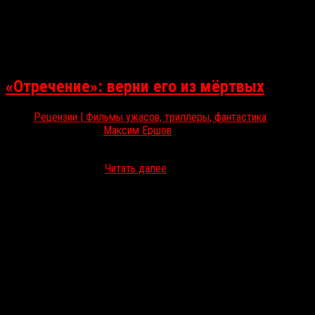
«Отречение»: верни его из мёртвых
Рецензии | Фильмы ужасов, триллеры, фантастика
Июн 11, 2025
Максим Ершов
На Shudder появился мистический хоррор «Отречение», дебютная
семейства, впервые…
Читать далее