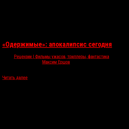
«Одержимые»: апокалипсис сегодня
Рецензии | Фильмы ужасов, триллеры, фантастика
Мар 20, 2025
Максим Ершов
На Shudder доступен экспериментальный хоррор француза Давид
Читать далее