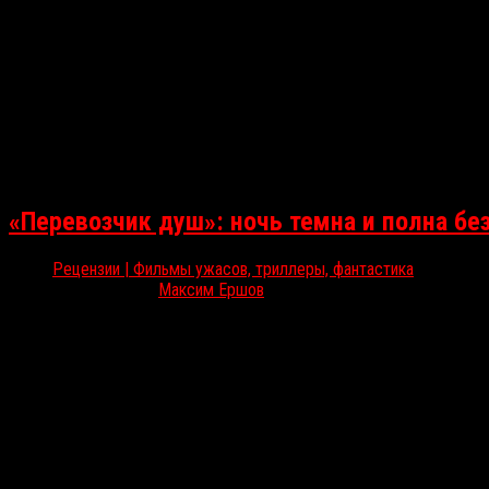
«Перевозчик душ»: ночь темна и полна бе
Рецензии | Фильмы ужасов, триллеры, фантастика
Дек 13, 2024
Максим Ершов
В прокате идёт британский хоррор «Перевозчик душ», в котором 