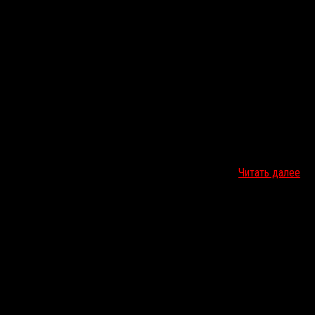
Кевином Бейконом о восставшем из мёртвых борце…
Читать далее