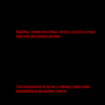
Вампиры, мумии, рестлеры: начало «золотого века»
ужасов в мексиканском кино
Три чёрных коня: если бы «главные» новогодние
комедии были фильмами ужасов