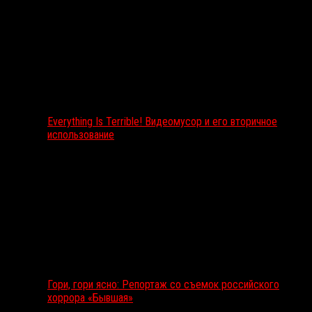
Everything Is Terrible! Видеомусор и его вторичное
использование
Гори, гори ясно: Репортаж со съемок российского
хоррора «Бывшая»