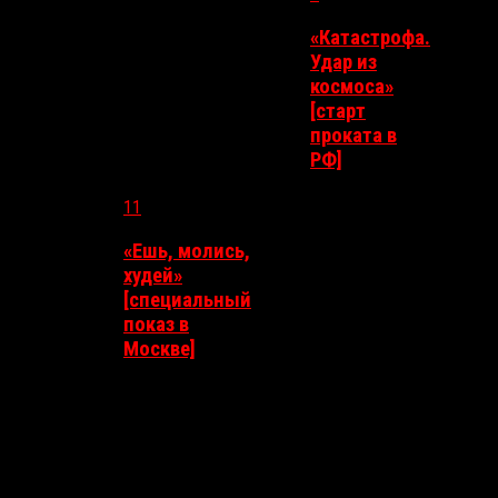
«Катастрофа.
Удар из
космоса»
3
4
5
7
[старт
проката в
РФ]
11
«Ешь, молись,
худей»
10
12
13
14
[специальный
показ в
Москве]
17
18
19
20
21
24
25
26
27
28
31
1
2
3
4
Навигация месяца календаря