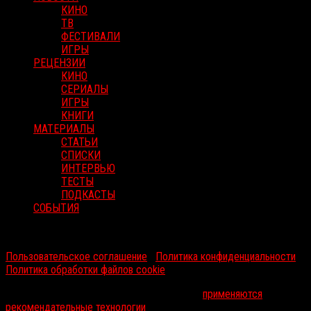
КИНО
ТВ
ФЕСТИВАЛИ
ИГРЫ
РЕЦЕНЗИИ
КИНО
СЕРИАЛЫ
ИГРЫ
КНИГИ
МАТЕРИАЛЫ
СТАТЬИ
СПИСКИ
ИНТЕРВЬЮ
ТЕСТЫ
ПОДКАСТЫ
СОБЫТИЯ
RussoRosso © 2026 ООО "ФМП Групп". Все права защищены.
Пользовательское соглашение
|
Политика конфиденциальности
|
Политика обработки файлов cookie
На информационном ресурсе russorosso.ru
применяются
рекомендательные технологии
.