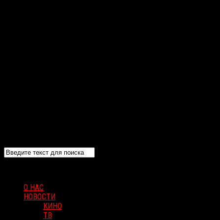
О НАС
НОВОСТИ
КИНО
ТВ