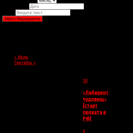
Просмотреть как
Мероприятия
Поиск
Август 2026
Навигация месяца календаря
«
Июль
Сентябрь
»
Понедельник
Вторник
Среда
Четверг
Пятниц
30
«Лабиринт
чудовищ»
27
28
29
31
[старт
проката в
РФ]
6