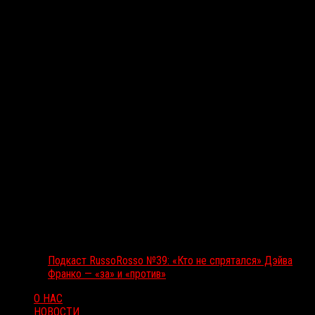
Подкаст RussoRosso
Подкаст RussoRosso №39: «Кто не спрятался» Дэйва
Франко — «за» и «против»
О НАС
НОВОСТИ