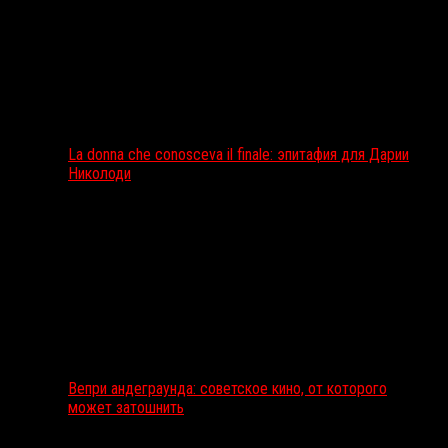
La donna che conosceva il finale: эпитафия для Дарии
Николоди
Вепри андеграунда: советское кино, от которого
может затошнить