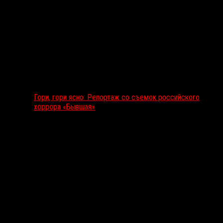
Гори, гори ясно: Репортаж со съемок российского
хоррора «Бывшая»
Подкаст RussoRosso