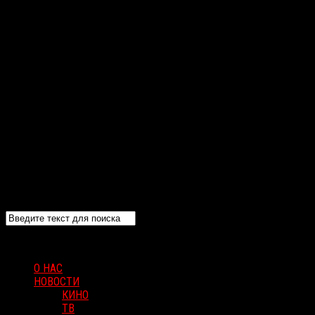
О НАС
НОВОСТИ
КИНО
ТВ