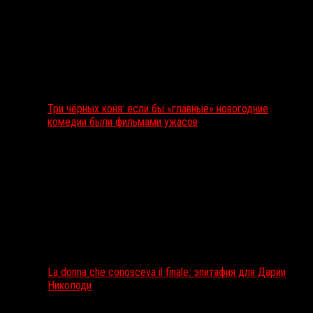
Три чёрных коня: если бы «главные» новогодние
комедии были фильмами ужасов
La donna che conosceva il finale: эпитафия для Дарии
Николоди