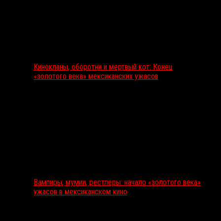
Кинокланы, оборотни и мертвый кот: Конец
«золотого века» мексиканских ужасов
Вампиры, мумии, рестлеры: начало «золотого века»
ужасов в мексиканском кино