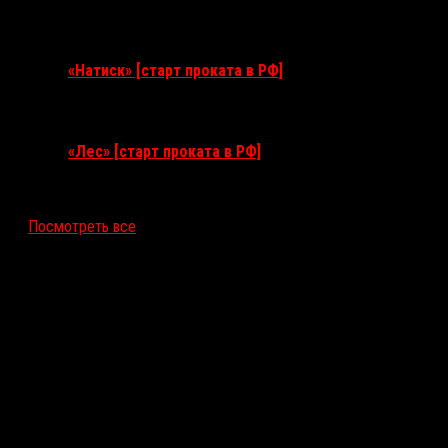
10 сентября 2026
«Натиск» [старт проката в РФ]
17 сентября 2026
«Лес» [старт проката в РФ]
12 ноября 2026
Посмотреть все
Последние рецензии