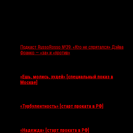
Подкаст RussoRosso №39: «Кто не спрятался» Дэйва
Франко — «за» и «против»
Ближайшие события
«Ешь, молись, худей» [специальный показ в
Москве]
11 августа 2026
«Турбулентность» [старт проката в РФ]
3 сентября 2026
«Надежда» [старт проката в РФ]