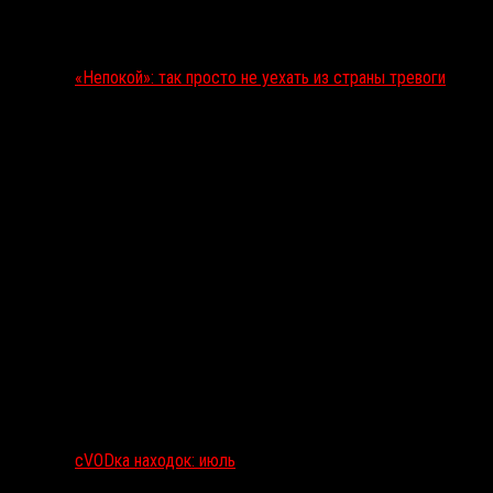
«Непокой»: так просто не уехать из страны тревоги
сVODка находок: июль