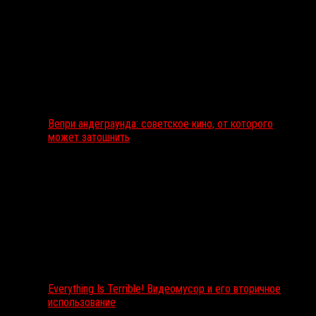
Вепри андеграунда: советское кино, от которого
может затошнить
Everything Is Terrible! Видеомусор и его вторичное
использование