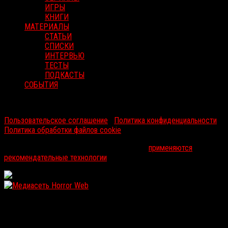
ИГРЫ
КНИГИ
МАТЕРИАЛЫ
СТАТЬИ
СПИСКИ
ИНТЕРВЬЮ
ТЕСТЫ
ПОДКАСТЫ
СОБЫТИЯ
RussoRosso © 2026 ООО "ФМП Групп". Все права защищены.
Пользовательское соглашение
|
Политика конфиденциальности
|
Политика обработки файлов cookie
На информационном ресурсе russorosso.ru
применяются
рекомендательные технологии
.
WordPress: 12.17MB | MySQL:110 | 0,961sec