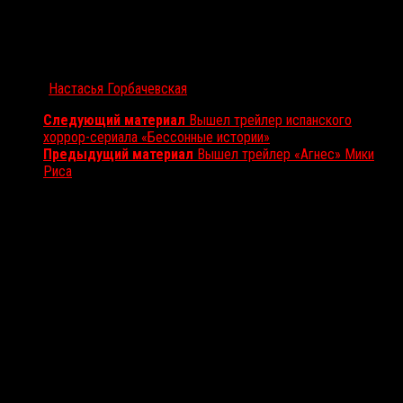
Автор:
Настасья Горбачевская
Следующий материал
Вышел трейлер испанского
хоррор-сериала «Бессонные истории»
Предыдущий материал
Вышел трейлер «Агнес» Мики
Риса
Вам также может понравиться...
Выбор редакции