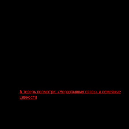
А теперь посмотри: «Неразрывная связь» и семейные
ценности