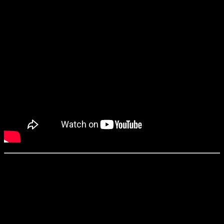
«Агнец» / Dýrið (2021)
Режиссер:
Вальдимар Йоханнссон
Сценарий:
Сьон Сигурдссон, Вальдимар Йоханнссон
Оператор:
Эли Аренсон
Продюсеры:
Хрёдн Кристинсдоуттир, Бела Тарр, Сара Нассим и
др.