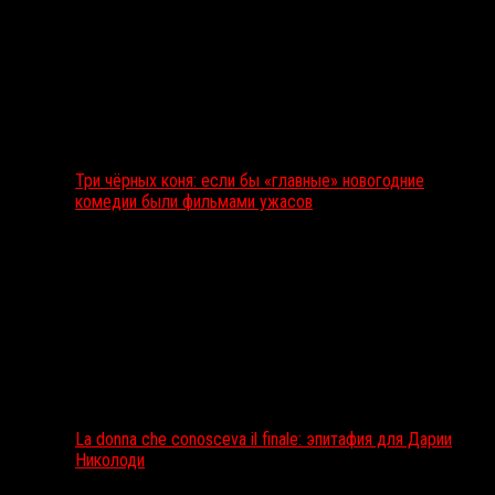
Три чёрных коня: если бы «главные» новогодние
комедии были фильмами ужасов
La donna che conosceva il finale: эпитафия для Дарии
Николоди