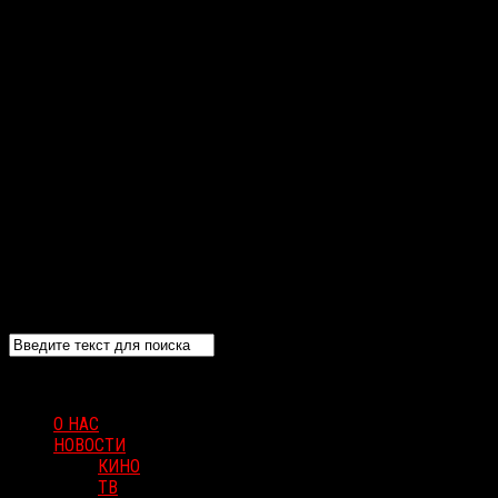
О НАС
НОВОСТИ
КИНО
ТВ