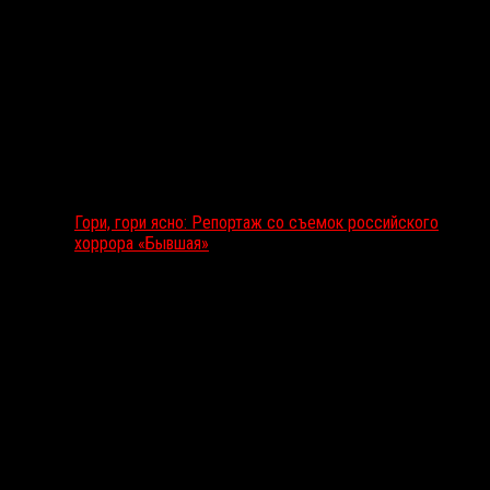
Гори, гори ясно: Репортаж со съемок российского
хоррора «Бывшая»
Подкаст RussoRosso