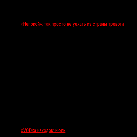
«Непокой»: так просто не уехать из страны тревоги
сVODка находок: июль