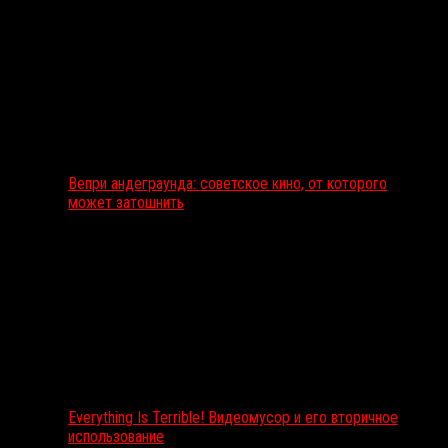
Вепри андеграунда: советское кино, от которого
может затошнить
Everything Is Terrible! Видеомусор и его вторичное
использование