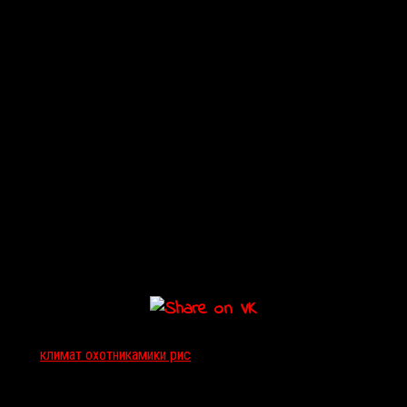
Тэги:
климат охотника
мики рис