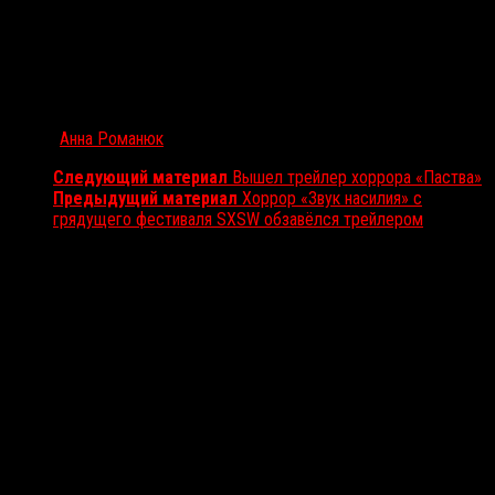
Автор:
Анна Романюк
Следующий материал
Вышел трейлер хоррора «Паства»
Предыдущий материал
Хоррор «Звук насилия» с
грядущего фестиваля SXSW обзавёлся трейлером
Вам также может понравиться...
Выбор редакции