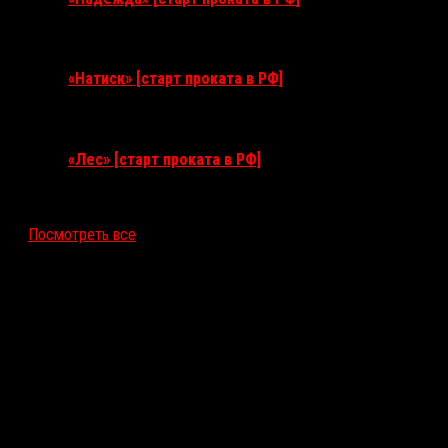
10 сентября 2026
«Натиск» [старт проката в РФ]
17 сентября 2026
«Лес» [старт проката в РФ]
12 ноября 2026
Посмотреть все
Последние рецензии