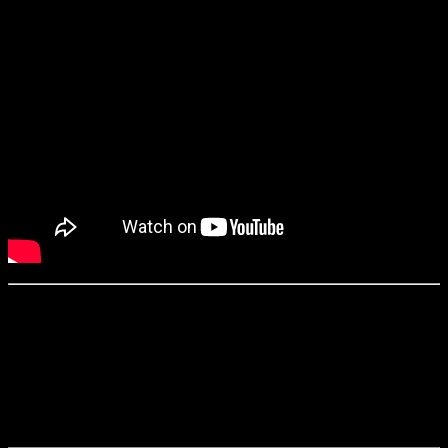
«Климат охотника» / Climate of the Hunter (2019)
Режиссер:
Мики Рис
Сценарий:
Мики Рис, Джон Селвидж
Оператор:
Сэмюэл Кэлвин
Продюсеры:
Джордж Адамс, Бет М. Алонсо, Лори Каммингс и
др.