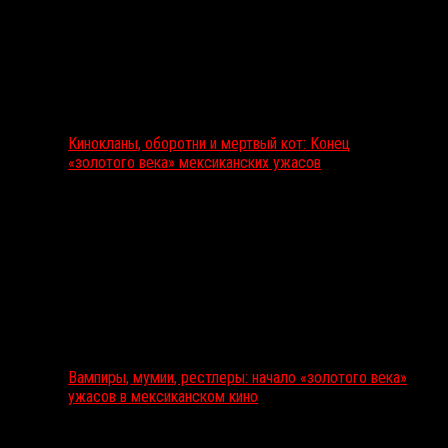
Кинокланы, оборотни и мертвый кот: Конец
«золотого века» мексиканских ужасов
Вампиры, мумии, рестлеры: начало «золотого века»
ужасов в мексиканском кино