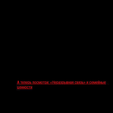
А теперь посмотри: «Неразрывная связь» и семейные
ценности