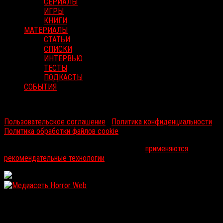
СЕРИАЛЫ
ИГРЫ
КНИГИ
МАТЕРИАЛЫ
СТАТЬИ
СПИСКИ
ИНТЕРВЬЮ
ТЕСТЫ
ПОДКАСТЫ
СОБЫТИЯ
RussoRosso © 2026 ООО "ФМП Групп". Все права защищены.
Пользовательское соглашение
|
Политика конфиденциальности
|
Политика обработки файлов cookie
На информационном ресурсе russorosso.ru
применяются
рекомендательные технологии
.
WordPress: 12.17MB | MySQL:112 | 1,121sec