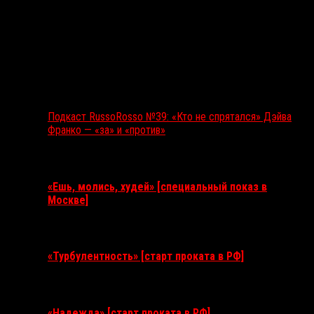
Подкаст RussoRosso №39: «Кто не спрятался» Дэйва
Франко — «за» и «против»
Ближайшие события
«Ешь, молись, худей» [специальный показ в
Москве]
11 августа 2026
«Турбулентность» [старт проката в РФ]
3 сентября 2026
«Надежда» [старт проката в РФ]