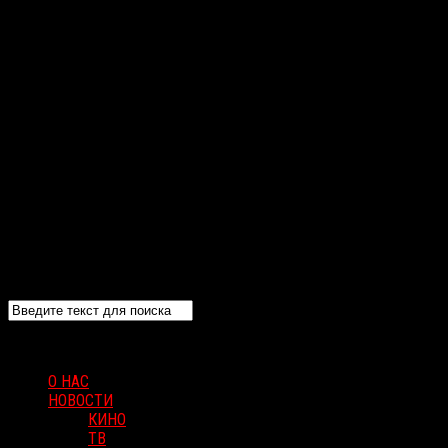
О НАС
НОВОСТИ
КИНО
ТВ