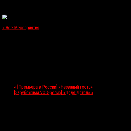
« Все Мероприятия
Это мероприятие прошло.
[Зарубежный VOD-релиз] «Она умрет завтра»
07.08.2020
Мероприятие Навигация
«
[Премьера в России] «Незваный гость»
[Зарубежный VOD-релиз] «Дядя Дятел»
»