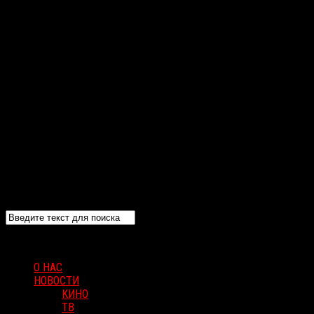
О НАС
НОВОСТИ
КИНО
ТВ