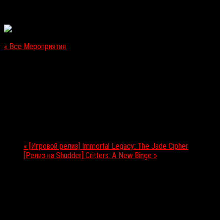
« Все Мероприятия
Это мероприятие прошло.
[Игровой релиз] We. The Revolution
21.03.2019
Мероприятие Навигация
«
[Игровой релиз] Immortal Legacy: The Jade Cipher
[Релиз на Shudder] Critters: A New Binge
»