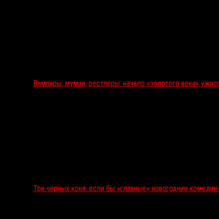
Вампиры, мумии, рестлеры: начало «золотого века» ужас
Три чёрных коня: если бы «главные» новогодние комеди