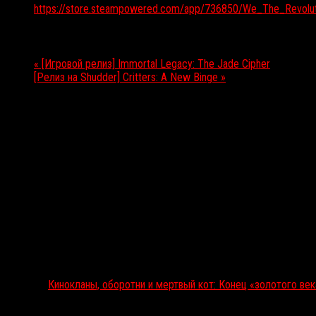
https://store.steampowered.com/app/736850/We_The_Revolut
Мероприятие Навигация
«
[Игровой релиз] Immortal Legacy: The Jade Cipher
[Релиз на Shudder] Critters: A New Binge
»
Выбор редакции
Кинокланы, оборотни и мертвый кот: Конец «золотого ве