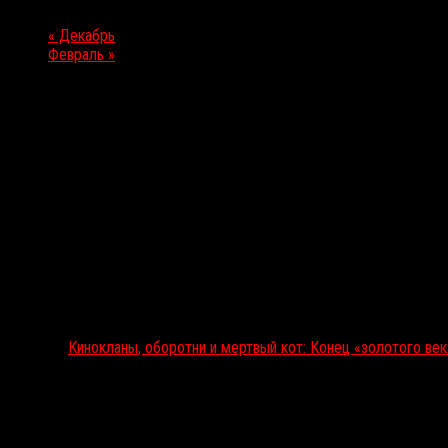
«
Декабрь
Февраль
»
Выбор редакции
Кинокланы, оборотни и мертвый кот: Конец «золотого ве