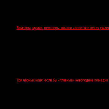
Вампиры, мумии, рестлеры: начало «золотого века» ужас
Три чёрных коня: если бы «главные» новогодние комеди