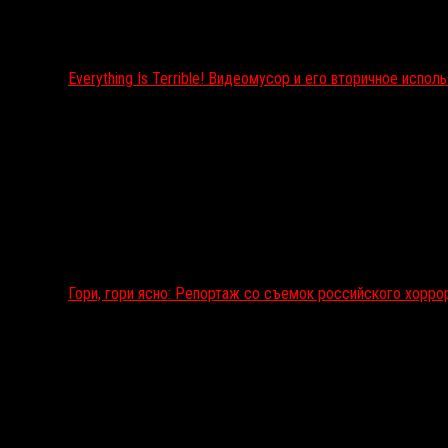
Everything Is Terrible! Видеомусор и его вторичное испол
Гори, гори ясно: Репортаж со съемок российского хорр
Подкаст RussoRosso