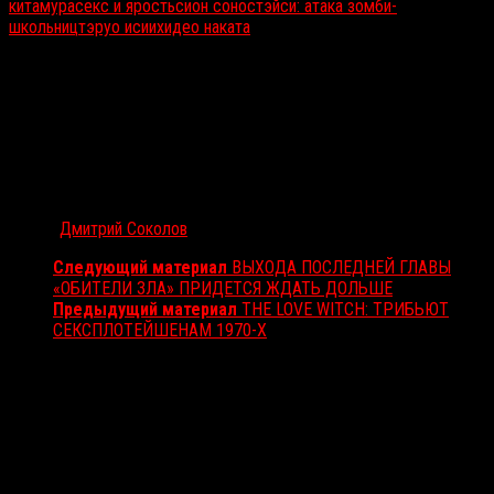
китамура
секс и ярость
сион соно
стэйси: атака зомби-
школьниц
тэруо исии
хидео наката
Автор:
Дмитрий Соколов
Следующий материал
ВЫХОДА ПОСЛЕДНЕЙ ГЛАВЫ
«ОБИТЕЛИ ЗЛА» ПРИДЕТСЯ ЖДАТЬ ДОЛЬШЕ
Предыдущий материал
THE LOVE WITCH: ТРИБЬЮТ
СЕКСПЛОТЕЙШЕНАМ 1970-Х
Вам также может понравиться...