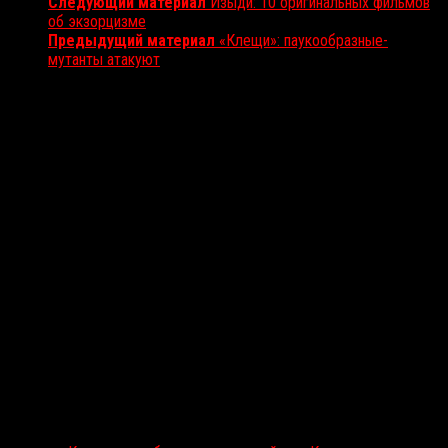
Следующий материал
Изыди: 10 оригинальных фильмов
об экзорцизме
Предыдущий материал
«Клещи»: паукообразные-
мутанты атакуют
Вам также может понравиться...
Выбор редакции