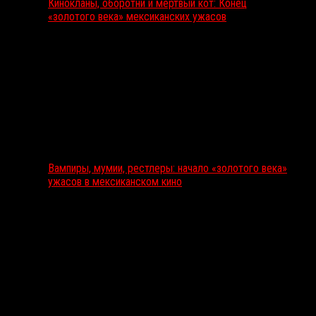
Кинокланы, оборотни и мертвый кот: Конец
«золотого века» мексиканских ужасов
Вампиры, мумии, рестлеры: начало «золотого века»
ужасов в мексиканском кино