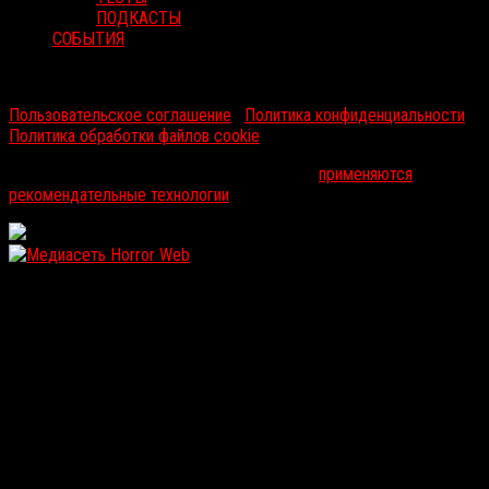
ПОДКАСТЫ
СОБЫТИЯ
RussoRosso © 2026 ООО "ФМП Групп". Все права защищены.
Пользовательское соглашение
|
Политика конфиденциальности
|
Политика обработки файлов cookie
На информационном ресурсе russorosso.ru
применяются
рекомендательные технологии
.
WordPress: 12.2MB | MySQL:110 | 0,944sec