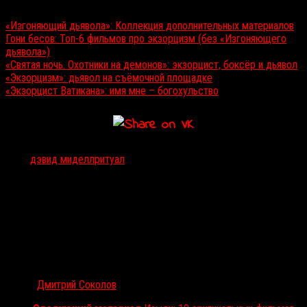
Читайте также:
«Изгоняющий дьявола»: Коллекция дополнительных материалов
Гони бесов: Топ-6 фильмов про экзорцизм (без «Изгоняющего
дьявола»)
«Святая ночь. Охотники на демонов»: экзорцист, боксёр и дьявол
«Экзорцизм»: дьявол на съёмочной площадке
«Экзорцист Ватикана»: имя мне – богохульство
Тэги:
дэвид миделл
ритуал
Автор:
Дмитрий Соколов