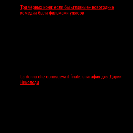
Три чёрных коня: если бы «главные» новогодние
комедии были фильмами ужасов
La donna che conosceva il finale: эпитафия для Дарии
Николоди