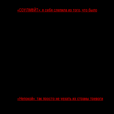
«СОУЛМ8ЙТ»: я себя слепила из того, что было
«Непокой»: так просто не уехать из страны тревоги