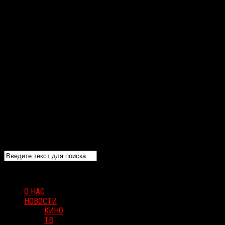
О НАС
НОВОСТИ
КИНО
ТВ