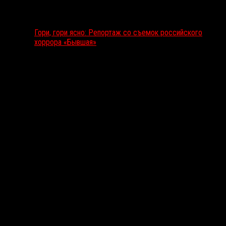
Гори, гори ясно: Репортаж со съемок российского
хоррора «Бывшая»
Подкаст RussoRosso