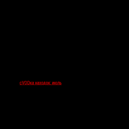
сVODка находок: июль