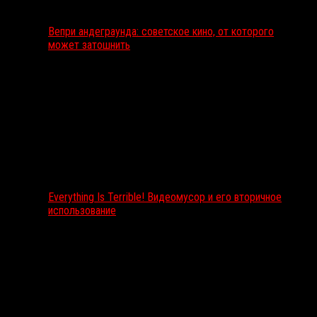
Вепри андеграунда: советское кино, от которого
может затошнить
Everything Is Terrible! Видеомусор и его вторичное
использование