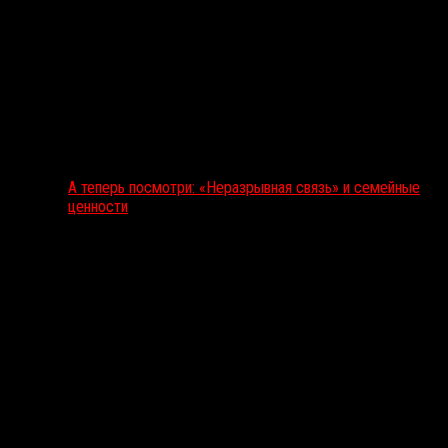
А теперь посмотри: «Неразрывная связь» и семейные
ценности