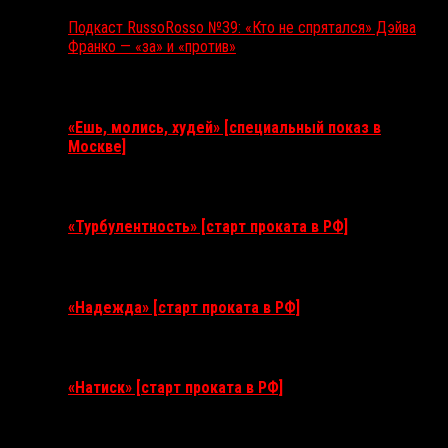
Подкаст RussoRosso №39: «Кто не спрятался» Дэйва
Франко — «за» и «против»
Ближайшие события
«Ешь, молись, худей» [специальный показ в
Москве]
11 августа 2026
«Турбулентность» [старт проката в РФ]
3 сентября 2026
«Надежда» [старт проката в РФ]
10 сентября 2026
«Натиск» [старт проката в РФ]
17 сентября 2026