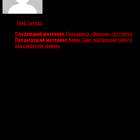
Автор:
Глеб Сегеда
Следующий материал
Перезапуск «Ворона» состоится
Предыдущий материал
Кевин Смит подтвердил работу
над сиквелом «Бивня»
Вам также может понравиться...
Выбор редакции