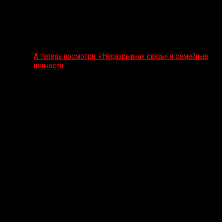
А теперь посмотри: «Неразрывная связь» и семейные
ценности