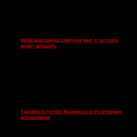
Вепри андеграунда: советское кино, от которого
может затошнить
Everything Is Terrible! Видеомусор и его вторичное
использование