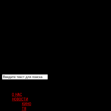
О НАС
НОВОСТИ
КИНО
ТВ