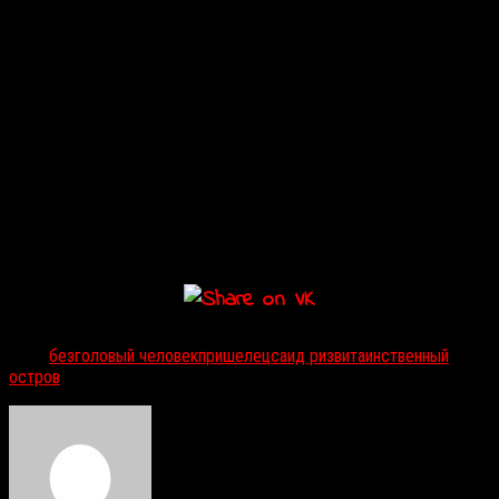
разными странами, в том числе с Россией. Из-за этого в прессе
меня подозревали в том, что я агент КГБ! Однако правительство
Пакистана фактически отказалось от развития национального
кино.
Г. С.: Ходят слухи, что вы работаете над новым фильмом.
С. Р.:
Верно, недавно я купил кинокамеру RED EPIC DRAGON 6K
для будущего проекта. Он остановился из-за пандемии, но я
постепенно возвращаюсь к работе. Это будет романтический
хоррор об инопланетном вторжении, разумеется, со множеством
спецэффектов.
Тэги:
безголовый человек
пришелец
саид ризви
таинственный
остров