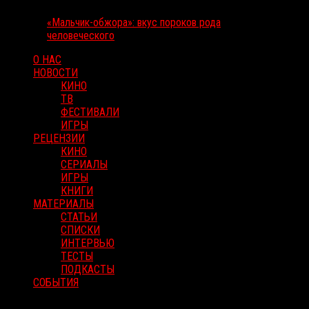
«Мальчик-обжора»: вкус пороков рода
человеческого
О НАС
НОВОСТИ
КИНО
ТВ
ФЕСТИВАЛИ
ИГРЫ
РЕЦЕНЗИИ
КИНО
СЕРИАЛЫ
ИГРЫ
КНИГИ
МАТЕРИАЛЫ
СТАТЬИ
СПИСКИ
ИНТЕРВЬЮ
ТЕСТЫ
ПОДКАСТЫ
СОБЫТИЯ
RussoRosso © 2026 ООО "ФМП Групп". Все права защищены.