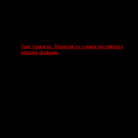
Гори, гори ясно: Репортаж со съемок российского
хоррора «Бывшая»
Подкаст RussoRosso