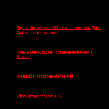
Подкаст RussoRosso №39: «Кто не спрятался» Дэйва
Франко — «за» и «против»
Ближайшие события
«Ешь, молись, худей» [специальный показ в
Москве]
11 августа 2026
«Надежда» [старт проката в РФ]
10 сентября 2026
«Лес» [старт проката в РФ]
12 ноября 2026