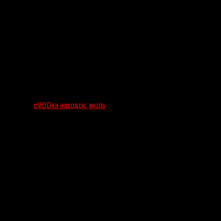
сVODка находок: июль