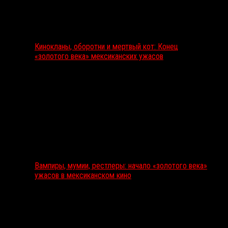
Кинокланы, оборотни и мертвый кот: Конец
«золотого века» мексиканских ужасов
Вампиры, мумии, рестлеры: начало «золотого века»
ужасов в мексиканском кино