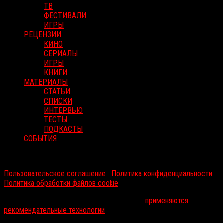
ТВ
ФЕСТИВАЛИ
ИГРЫ
РЕЦЕНЗИИ
КИНО
СЕРИАЛЫ
ИГРЫ
КНИГИ
МАТЕРИАЛЫ
СТАТЬИ
СПИСКИ
ИНТЕРВЬЮ
ТЕСТЫ
ПОДКАСТЫ
СОБЫТИЯ
RussoRosso © 2026 ООО "ФМП Групп". Все права защищены.
Пользовательское соглашение
|
Политика конфиденциальности
|
Политика обработки файлов cookie
На информационном ресурсе russorosso.ru
применяются
рекомендательные технологии
.