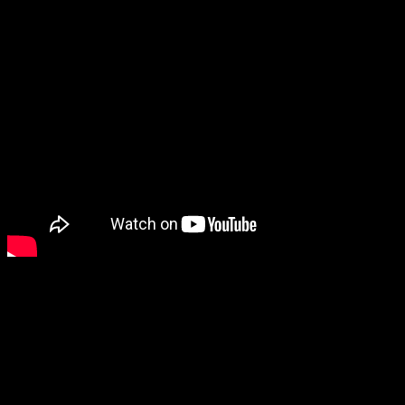
Дата выхода:
Не объявлена
В поисках воды, еды и других выживших после опустошающей
катастрофы два человека в защитных костюмах бредут по
пустошам и ночью попадают в поле зрения какого-то зла.
THE HOUSE OF VIOLENT DESIRE
(реж. Чарли Стидс)