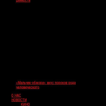
ценности
«Мальчик-обжора»: вкус пороков рода
человеческого
О НАС
НОВОСТИ
КИНО