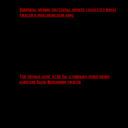
Вампиры, мумии, рестлеры: начало «золотого века»
ужасов в мексиканском кино
Три чёрных коня: если бы «главные» новогодние
комедии были фильмами ужасов