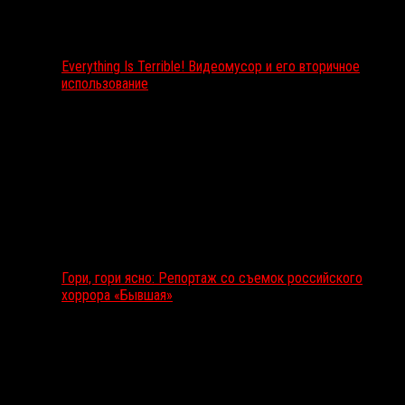
Everything Is Terrible! Видеомусор и его вторичное
использование
Гори, гори ясно: Репортаж со съемок российского
хоррора «Бывшая»
Подкаст RussoRosso