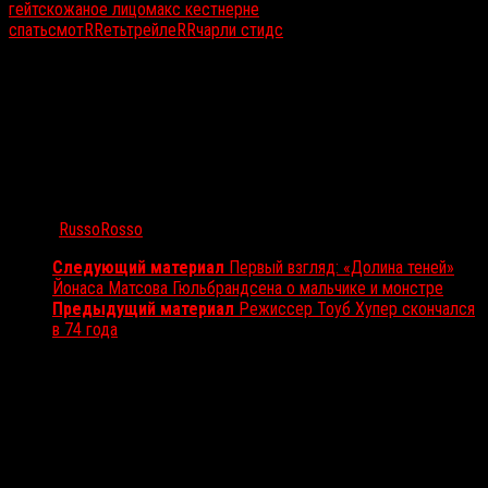
гейтс
кожаное лицо
макс кестнер
не
спать
смотRRеть
трейлеRR
чарли стидс
Автор:
RussoRosso
Следующий материал
Первый взгляд: «Долина теней»
Йонаса Матсова Гюльбрандсена о мальчике и монстре
Предыдущий материал
Режиссер Тоуб Хупер скончался
в 74 года
Вам также может понравиться...