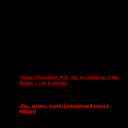
Подкаст RussoRosso №39: «Кто не спрятался» Дэйва
Франко — «за» и «против»
Ближайшие события
«Ешь, молись, худей» [специальный показ в
Москве]
11 августа 2026