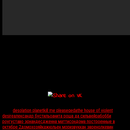
Дата выхода:
Не объявлена
Действие готического хоррора британского режиссера
Чарли
Стидса
происходит в 1940-е годы. Незнакомец просит
переждать грозу в доме семьи, состоящей из религиозной
матери, четырех подростков и нервного отца, который не
вернулся накануне. Но постучался в чужой дом незнакомец,
конечно, не за этим.
Тэги:
desolation planet
kill me please
qeda
the house of violent
desire
александр бустильо
анита роша да сильвейра
бобби
роу
густаво эрнандес
дженна маттисон
дома построенные в
октябре 2
домохозяйка
жюльен мори
звук
кан эвренол
кевин