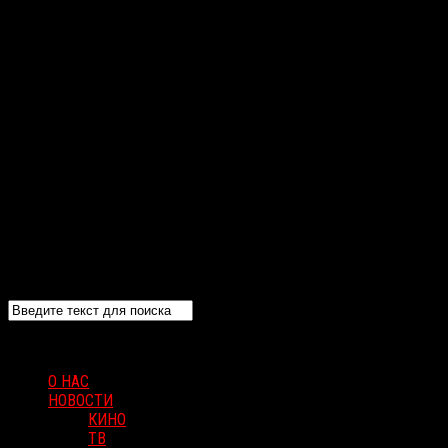
О НАС
НОВОСТИ
КИНО
ТВ