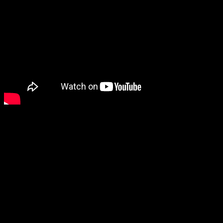
Дата выхода:
Май 2018 года (зарубежный VOD-релиз)
Позапрошлогодний бразильский триллер о девочках-подростках,
которые начинают испытывать нездоровый интерес к жертвам
местных трагедий, обзавелся модным трейлером.
«НЕ СПАТЬ» / NO DORMIRAS
(реж. Густаво Эрнандес)