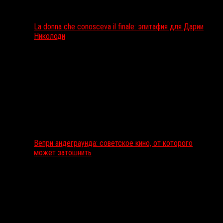
La donna che conosceva il finale: эпитафия для Дарии
Николоди
Вепри андеграунда: советское кино, от которого
может затошнить