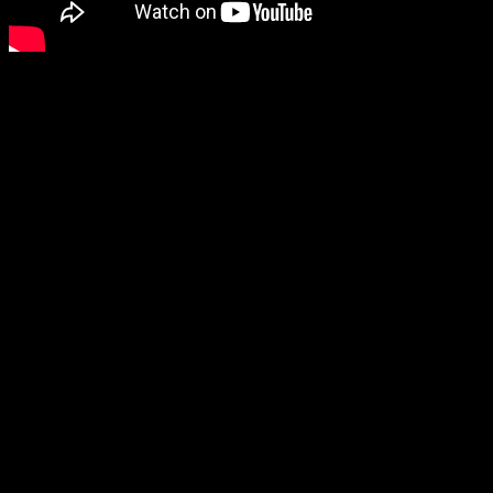
Дата выхода:
2018 год
Густаво Эрнандес
, уругвайский режиссер оригинального
«Немого дома»
(2010), возвращается с хоррором
«Не спать»
, где
авангардная театральная труппа экспериментирует с
бессонницей в заброшенной психлечебнице и в результате
сталкивается с необъяснимыми вещами.
«ДОМОХОЗЯЙКА» / HOUSEWIFE
(реж. Кан Эвренол)