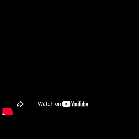
Дата выхода:
Не объявлена
Режиссер
«Ключа от преисподней»
(2015) снял второй