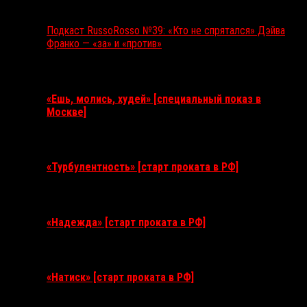
Подкаст RussoRosso №39: «Кто не спрятался» Дэйва
Франко — «за» и «против»
Ближайшие события
«Ешь, молись, худей» [специальный показ в
Москве]
11 августа 2026
«Турбулентность» [старт проката в РФ]
3 сентября 2026
«Надежда» [старт проката в РФ]
10 сентября 2026
«Натиск» [старт проката в РФ]
17 сентября 2026