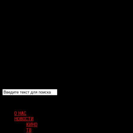
О НАС
НОВОСТИ
КИНО
ТВ