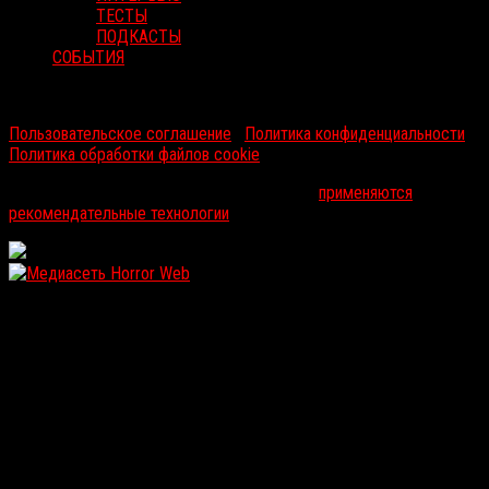
ТЕСТЫ
ПОДКАСТЫ
СОБЫТИЯ
RussoRosso © 2026 ООО "ФМП Групп". Все права защищены.
Пользовательское соглашение
|
Политика конфиденциальности
|
Политика обработки файлов cookie
На информационном ресурсе russorosso.ru
применяются
рекомендательные технологии
.
WordPress: 12.14MB | MySQL:105 | 0,923sec