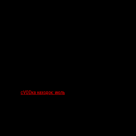
сVODка находок: июль