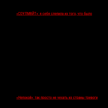
«СОУЛМ8ЙТ»: я себя слепила из того, что было
«Непокой»: так просто не уехать из страны тревоги