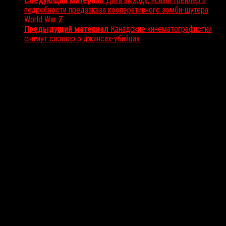
Следующий материал
Дата выхода, новый трейлер и
подробности предзаказа кооперативного зомби-шутера
World War Z
Предыдущий материал
Канадские кинематографистки
снимут слэшер о джинсах-убийцах
Вам также может понравиться...
Выбор редакции