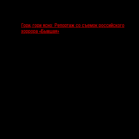
Гори, гори ясно: Репортаж со съемок российского
хоррора «Бывшая»
Подкаст RussoRosso