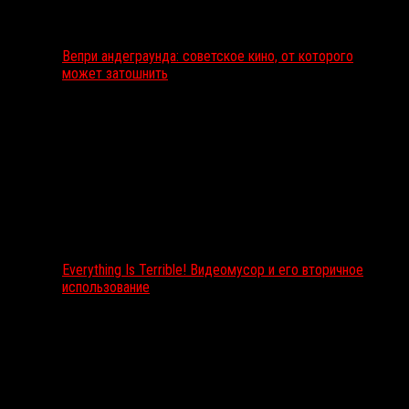
Вепри андеграунда: советское кино, от которого
может затошнить
Everything Is Terrible! Видеомусор и его вторичное
использование