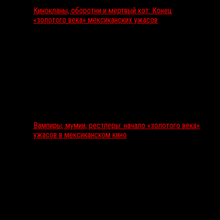
Кинокланы, оборотни и мертвый кот: Конец
«золотого века» мексиканских ужасов
Вампиры, мумии, рестлеры: начало «золотого века»
ужасов в мексиканском кино