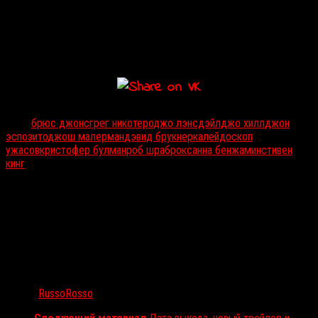
оригинала в сериал:
Возможность развить то, что создали Стив и
Джордж, — это, несомненно, осуществление мечты
всей моей жизни.
Тэги:
брюс джонс
грег никотеро
джо лэнсдэйл
джо хилл
джон
эспозито
джош малерман
дэвид брукнер
калейдоскоп
ужасов
кристофер булман
роб шраб
роксанна бенжамин
стивен
кинг
Автор:
RussoRosso