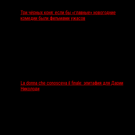
Три чёрных коня: если бы «главные» новогодние
комедии были фильмами ужасов
La donna che conosceva il finale: эпитафия для Дарии
Николоди