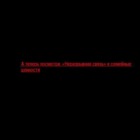
А теперь посмотри: «Неразрывная связь» и семейные
ценности