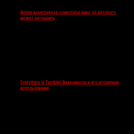
Вепри андеграунда: советское кино, от которого
может затошнить
Everything Is Terrible! Видеомусор и его вторичное
использование