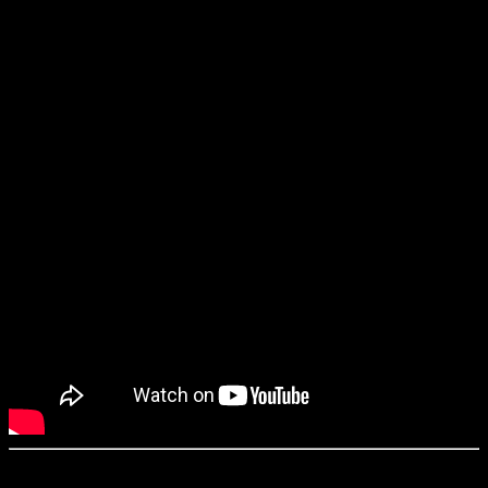
«Чон-И» / JUNG_E (2023)