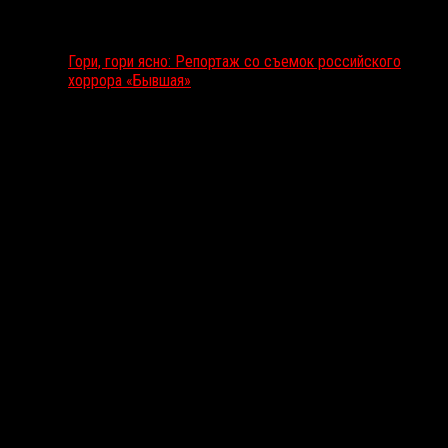
Гори, гори ясно: Репортаж со съемок российского
хоррора «Бывшая»
Подкаст RussoRosso