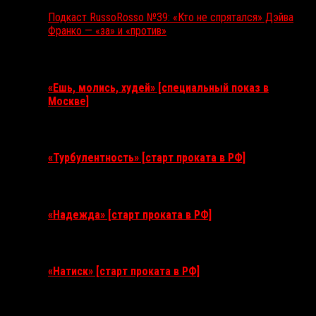
Подкаст RussoRosso №39: «Кто не спрятался» Дэйва
Франко — «за» и «против»
Ближайшие события
«Ешь, молись, худей» [специальный показ в
Москве]
11 августа 2026
«Турбулентность» [старт проката в РФ]
3 сентября 2026
«Надежда» [старт проката в РФ]
10 сентября 2026
«Натиск» [старт проката в РФ]
17 сентября 2026