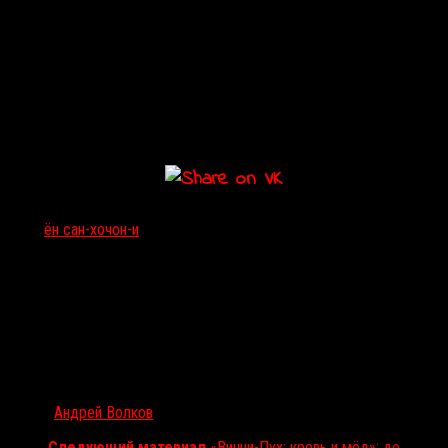
маркой продукцией, не факт, что американская студия предложит
режиссёру новый контракт, ведь «
Чон-И
» сейчас под шквалом
огня и отнюдь не роботов, а дерзких критиков и недовольных
зрителей. Впрочем,
Ён Сан-хо
настолько проникся
фантастическим жанром, что активно снимает у себя на родине
мини-сериал «
Паразит: Серый
». Посмотрим, удастся ли ему
реабилитироваться.
Тэги:
ён сан-хо
чон-и
Автор:
Андрей Волков
Следующий материал
«Винни-Пух: кровь и мёд»: до