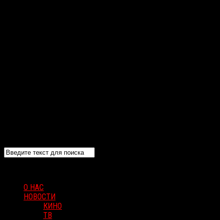
О НАС
НОВОСТИ
КИНО
ТВ