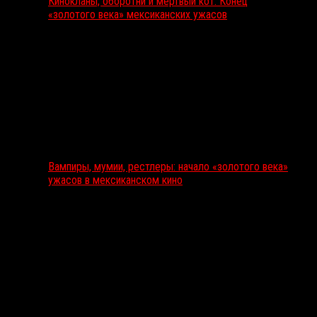
Кинокланы, оборотни и мертвый кот: Конец
«золотого века» мексиканских ужасов
Вампиры, мумии, рестлеры: начало «золотого века»
ужасов в мексиканском кино