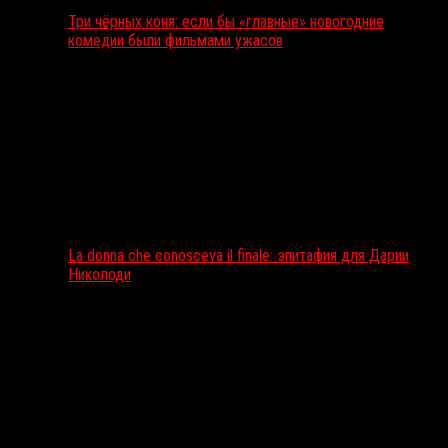
Три чёрных коня: если бы «главные» новогодние
комедии были фильмами ужасов
La donna che conosceva il finale: эпитафия для Дарии
Николоди