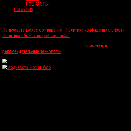
ПОДКАСТЫ
СОБЫТИЯ
RussoRosso © 2026 ООО "ФМП Групп". Все права защищены.
Пользовательское соглашение
|
Политика конфиденциальности
|
Политика обработки файлов cookie
На информационном ресурсе russorosso.ru
применяются
рекомендательные технологии
.
WordPress: 12.22MB | MySQL:114 | 1,174sec