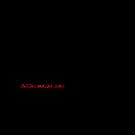
сVODка находок: июль