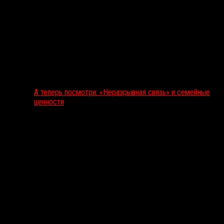
А теперь посмотри: «Неразрывная связь» и семейные
ценности