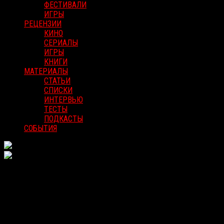
ФЕСТИВАЛИ
ИГРЫ
РЕЦЕНЗИИ
КИНО
СЕРИАЛЫ
ИГРЫ
КНИГИ
МАТЕРИАЛЫ
СТАТЬИ
СПИСКИ
ИНТЕРВЬЮ
ТЕСТЫ
ПОДКАСТЫ
СОБЫТИЯ