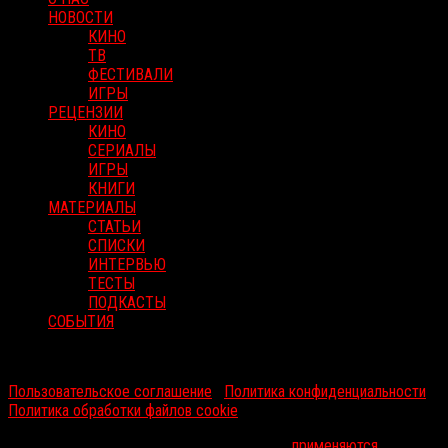
НОВОСТИ
КИНО
ТВ
ФЕСТИВАЛИ
ИГРЫ
РЕЦЕНЗИИ
КИНО
СЕРИАЛЫ
ИГРЫ
КНИГИ
МАТЕРИАЛЫ
СТАТЬИ
СПИСКИ
ИНТЕРВЬЮ
ТЕСТЫ
ПОДКАСТЫ
СОБЫТИЯ
RussoRosso © 2026 ООО "ФМП Групп". Все права защищены.
Пользовательское соглашение
|
Политика конфиденциальности
|
Политика обработки файлов cookie
На информационном ресурсе russorosso.ru
применяются