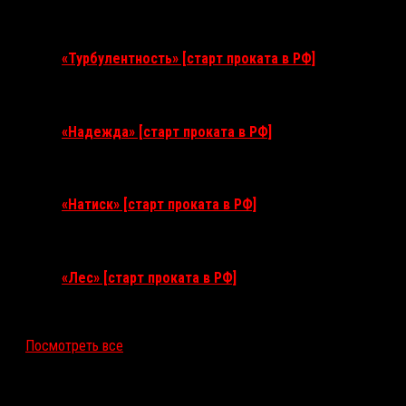
11 августа 2026
«Турбулентность» [старт проката в РФ]
3 сентября 2026
«Надежда» [старт проката в РФ]
10 сентября 2026
«Натиск» [старт проката в РФ]
17 сентября 2026
«Лес» [старт проката в РФ]
12 ноября 2026
Посмотреть все
Последние рецензии