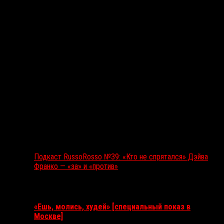
Подкаст RussoRosso №39: «Кто не спрятался» Дэйва
Франко — «за» и «против»
Ближайшие события
«Ешь, молись, худей» [специальный показ в
Москве]