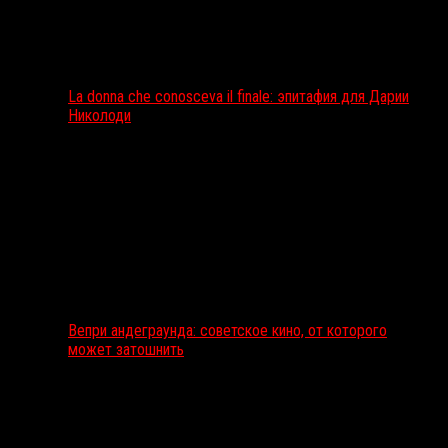
La donna che conosceva il finale: эпитафия для Дарии
Николоди
Вепри андеграунда: советское кино, от которого
может затошнить