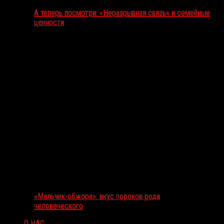
А теперь посмотри: «Неразрывная связь» и семейные
ценности
«Мальчик-обжора»: вкус пороков рода
человеческого
О НАС