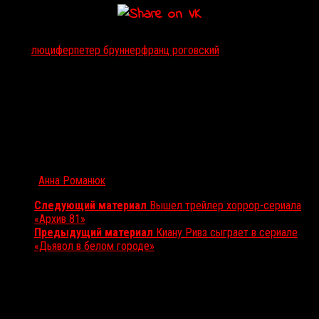
Тэги:
люцифер
петер бруннер
франц роговский
Автор:
Анна Романюк
Следующий материал
Вышел трейлер хоррор-сериала
«Архив 81»
Предыдущий материал
Киану Ривз сыграет в сериале
«Дьявол в белом городе»
Вам также может понравиться...