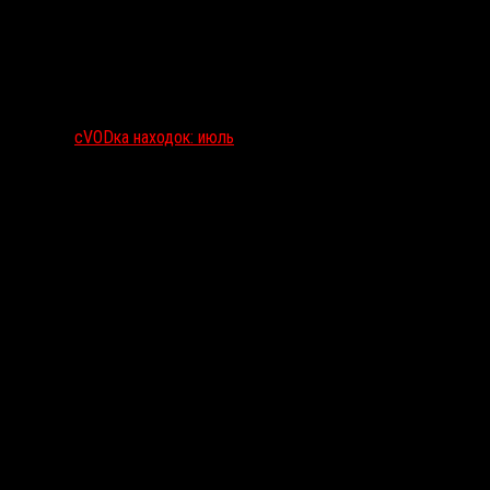
сVODка находок: июль