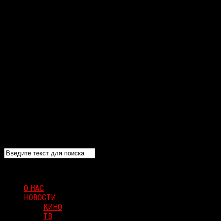
О НАС
НОВОСТИ
КИНО
ТВ