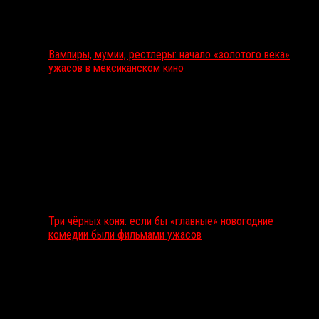
Вампиры, мумии, рестлеры: начало «золотого века»
ужасов в мексиканском кино
Три чёрных коня: если бы «главные» новогодние
комедии были фильмами ужасов