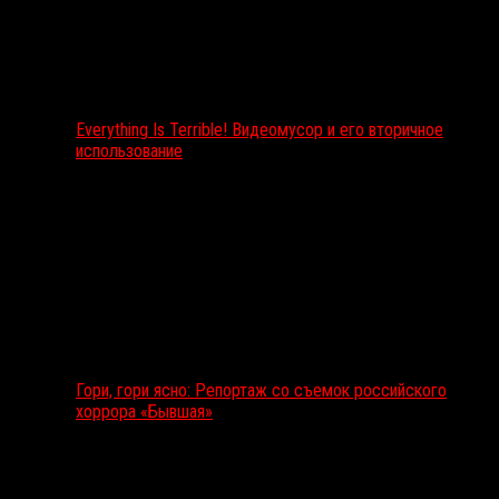
Everything Is Terrible! Видеомусор и его вторичное
использование
Гори, гори ясно: Репортаж со съемок российского
хоррора «Бывшая»
Подкаст RussoRosso