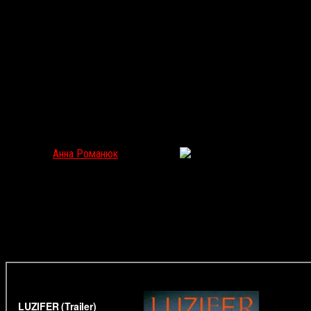
«Люцифер»: Чем дальше в лес, тем тяжелее грех
Анна Романюк
Янв 6, 2022
4693
Открываем год с
«Люцифером»
— фестивальным детищем
Петера Бруннера, ученика своих великих
соотечественников — Михаэля Ханеке и Ульриха Зайдля.
Анна Романюк рассказывает о том, как Бруннер
трансформировал в хоррор наследие прославленных
учителей.