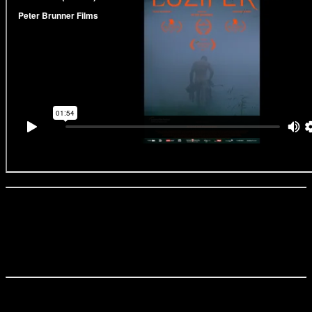
«Люцифер» / Luzifer (2021)
Режиссер:
Петер Бруннер
Сценарий:
Петер Бруннер
Оператор:
Петер Финкенберг
Продюсеры:
Ульрих Зайдль, Георг Ашауэр
Йоханнес, ребёнок в теле взрослого мужчины, живет со своей
матерью Марией в альпийской глуши. Для связи с цивилизацией у