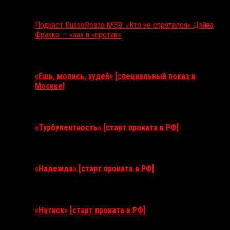
Подкаст RussoRosso №39: «Кто не спрятался» Дэйва
Франко — «за» и «против»
Ближайшие события
«Ешь, молись, худей» [специальный показ в
Москве]
11 августа 2026
«Турбулентность» [старт проката в РФ]
3 сентября 2026
«Надежда» [старт проката в РФ]
10 сентября 2026
«Натиск» [старт проката в РФ]