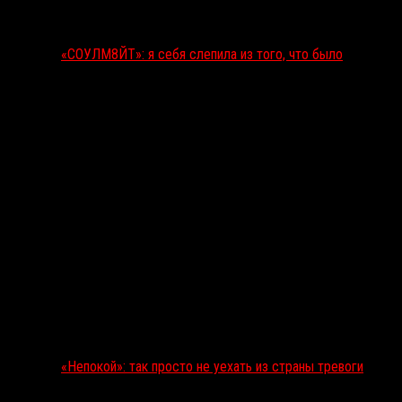
«СОУЛМ8ЙТ»: я себя слепила из того, что было
«Непокой»: так просто не уехать из страны тревоги