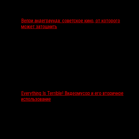
Вепри андеграунда: советское кино, от которого
может затошнить
Everything Is Terrible! Видеомусор и его вторичное
использование