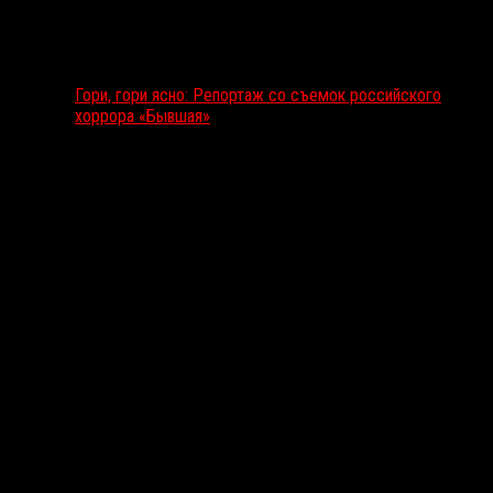
Гори, гори ясно: Репортаж со съемок российского
хоррора «Бывшая»
Подкаст RussoRosso