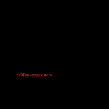
сVODка находок: июль