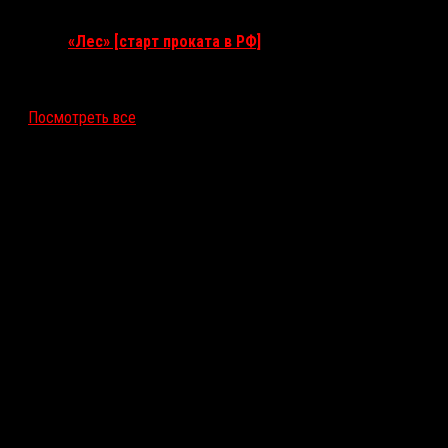
17 сентября 2026
«Лес» [старт проката в РФ]
12 ноября 2026
Посмотреть все
Последние рецензии