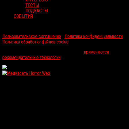
ТЕСТЫ
ПОДКАСТЫ
СОБЫТИЯ
RussoRosso © 2026 ООО "ФМП Групп". Все права защищены.
Пользовательское соглашение
|
Политика конфиденциальности
|
Политика обработки файлов cookie
На информационном ресурсе russorosso.ru
применяются
рекомендательные технологии
.
WordPress: 12.16MB | MySQL:109 | 1,410sec