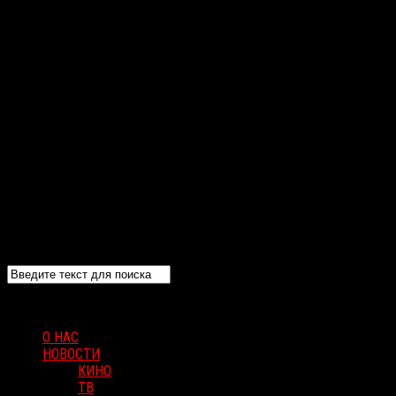
О НАС
НОВОСТИ
КИНО
ТВ