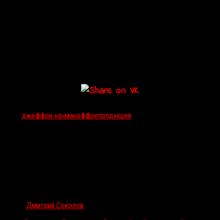
Тэги:
джеффри начманофф
репродукция
Автор:
Дмитрий Соколов