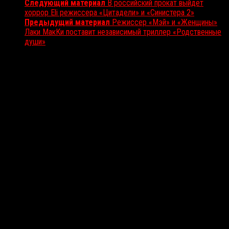
Следующий материал
В российский прокат выйдет
хоррор Eli режиссера «Цитадели» и «Синистера 2»
Предыдущий материал
Режиссер «Мэй» и «Женщины»
Лаки МакКи поставит независимый триллер «Родственные
души»
Вам также может понравиться...
Выбор редакции