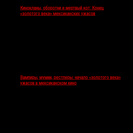
Кинокланы, оборотни и мертвый кот: Конец
«золотого века» мексиканских ужасов
Вампиры, мумии, рестлеры: начало «золотого века»
ужасов в мексиканском кино