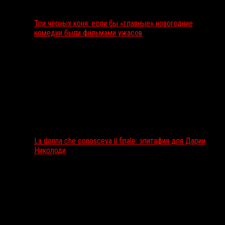
Три чёрных коня: если бы «главные» новогодние
комедии были фильмами ужасов
La donna che conosceva il finale: эпитафия для Дарии
Николоди