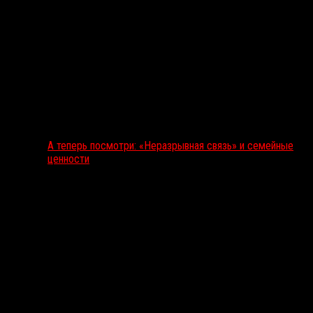
А теперь посмотри: «Неразрывная связь» и семейные
ценности