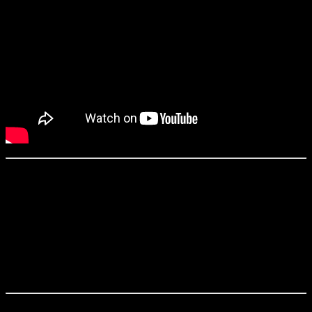
«Репродукция» / Replicas (2018)
Режиссер:
Джеффри Начманофф
Сценарий:
Чад Ст. Джон, Стивен Хэймел
Оператор:
Чекко Варезе
Продюсеры:
Лоренцо Ди Бонавентура, Стивен Хэймел, Киану
Ривз и другие
Дистрибьютор в России:
« Парадиз» (в прокате с 25 октября)
Уилл Фостер (
Киану Ривз
) — нейробиолог, который стоит перед