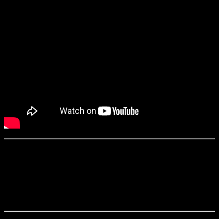
«Сатор» / Sator (2019)
Режиссер:
Джордан Грэм
Сценарий:
Джордан Грэм
Оператор:
Джордан Грэм
Продюсеры:
Джордан Грэм, Элиас Адамопулос, Дженнифер
Грэм