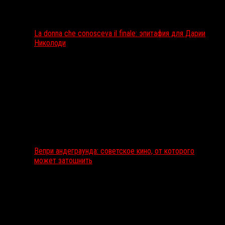
La donna che conosceva il finale: эпитафия для Дарии
Николоди
Вепри андеграунда: советское кино, от которого
может затошнить