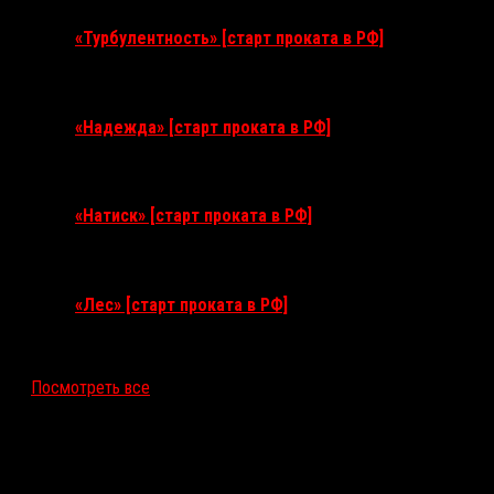
«Турбулентность» [старт проката в РФ]
3 сентября 2026
«Надежда» [старт проката в РФ]
10 сентября 2026
«Натиск» [старт проката в РФ]
17 сентября 2026
«Лес» [старт проката в РФ]
12 ноября 2026
Посмотреть все
Последние рецензии