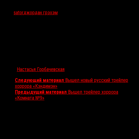
Тэги:
sator
джордан грэхэм
Автор:
Настасья Горбачевская
Следующий материал
Вышел новый русский трейлер
хоррора «Кэндимэн»
Предыдущий материал
Вышел трейлер хоррора
«Комната №9»
Вам также может понравиться...