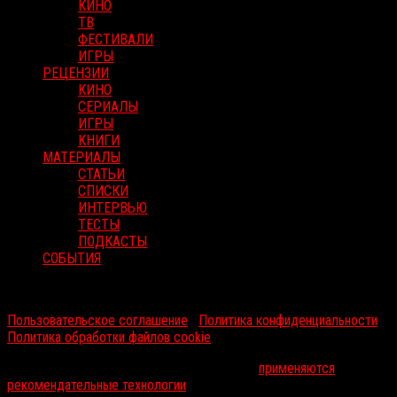
КИНО
ТВ
ФЕСТИВАЛИ
ИГРЫ
РЕЦЕНЗИИ
КИНО
СЕРИАЛЫ
ИГРЫ
КНИГИ
МАТЕРИАЛЫ
СТАТЬИ
СПИСКИ
ИНТЕРВЬЮ
ТЕСТЫ
ПОДКАСТЫ
СОБЫТИЯ
RussoRosso © 2026 ООО "ФМП Групп". Все права защищены.
Пользовательское соглашение
|
Политика конфиденциальности
|
Политика обработки файлов cookie
На информационном ресурсе russorosso.ru
применяются
рекомендательные технологии
.