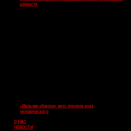
ценности
«Мальчик-обжора»: вкус пороков рода
человеческого
О НАС
НОВОСТИ