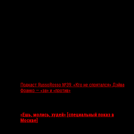
Подкаст RussoRosso №39: «Кто не спрятался» Дэйва
Франко — «за» и «против»
Ближайшие события
«Ешь, молись, худей» [специальный показ в
Москве]
11 августа 2026