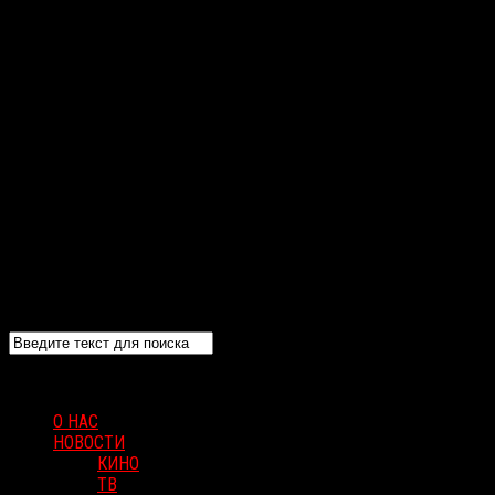
О НАС
НОВОСТИ
КИНО
ТВ