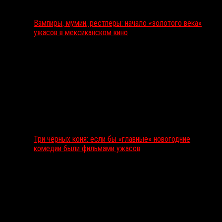
Вампиры, мумии, рестлеры: начало «золотого века»
ужасов в мексиканском кино
Три чёрных коня: если бы «главные» новогодние
комедии были фильмами ужасов