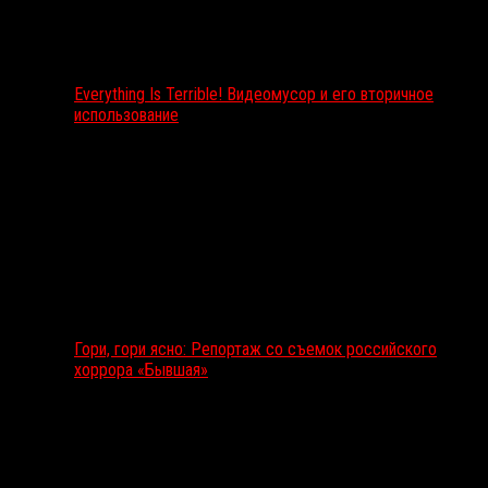
Everything Is Terrible! Видеомусор и его вторичное
использование
Гори, гори ясно: Репортаж со съемок российского
хоррора «Бывшая»
Подкаст RussoRosso