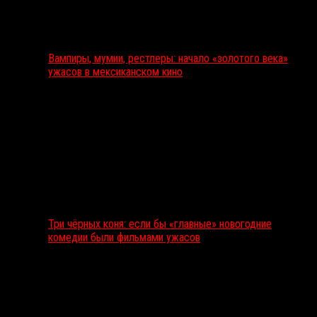
Вампиры, мумии, рестлеры: начало «золотого века»
ужасов в мексиканском кино
Три чёрных коня: если бы «главные» новогодние
комедии были фильмами ужасов