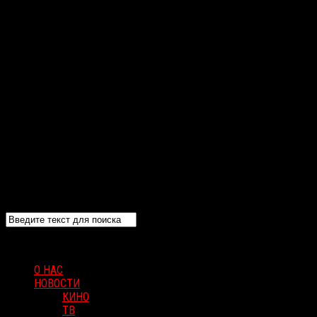
О НАС
НОВОСТИ
КИНО
ТВ