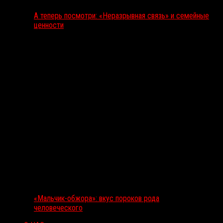
А теперь посмотри: «Неразрывная связь» и семейные
ценности
«Мальчик-обжора»: вкус пороков рода
человеческого