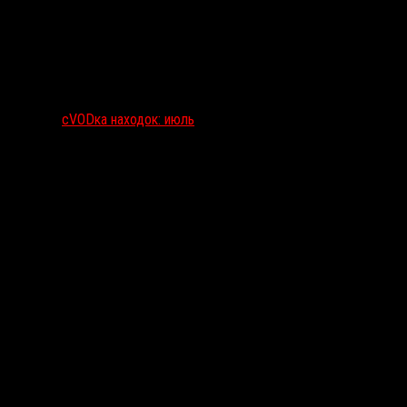
сVODка находок: июль