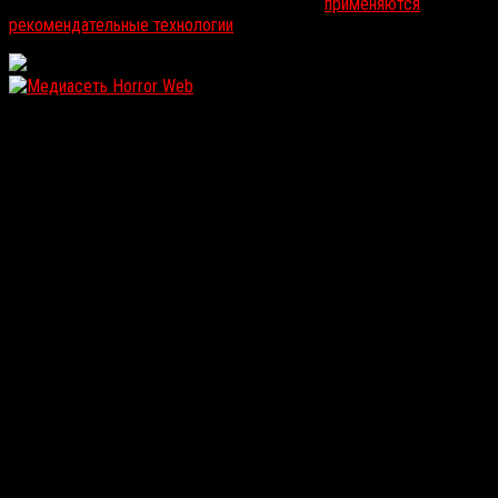
На информационном ресурсе russorosso.ru
применяются
рекомендательные технологии
.
WordPress: 12.18MB | MySQL:111 | 0,913sec