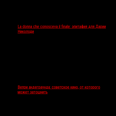
La donna che conosceva il finale: эпитафия для Дарии
Николоди
Вепри андеграунда: советское кино, от которого
может затошнить