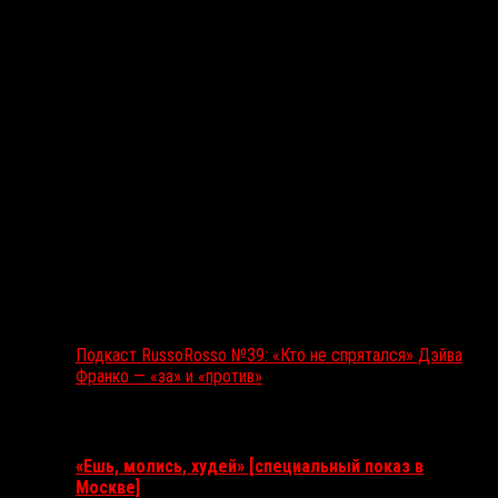
Подкаст RussoRosso №39: «Кто не спрятался» Дэйва
Франко — «за» и «против»
Ближайшие события
«Ешь, молись, худей» [специальный показ в
Москве]