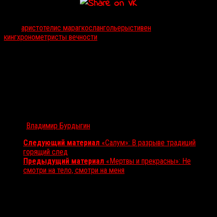
Тэги:
аристотелис марагкос
лангольеры
стивен
кинг
хронометристы вечности
Автор:
Владимир Бурдыгин
Следующий материал
«Салум»: В разрыве традиций
горящий след
Предыдущий материал
«Мертвы и прекрасны»: Не
смотри на тело, смотри на меня
Вам также может понравиться...