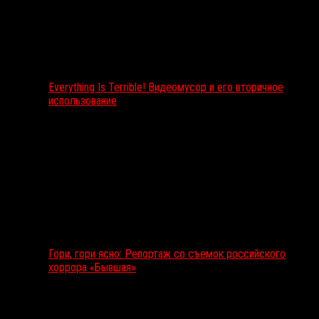
Everything Is Terrible! Видеомусор и его вторичное
использование
Гори, гори ясно: Репортаж со съемок российского
хоррора «Бывшая»
Подкаст RussoRosso