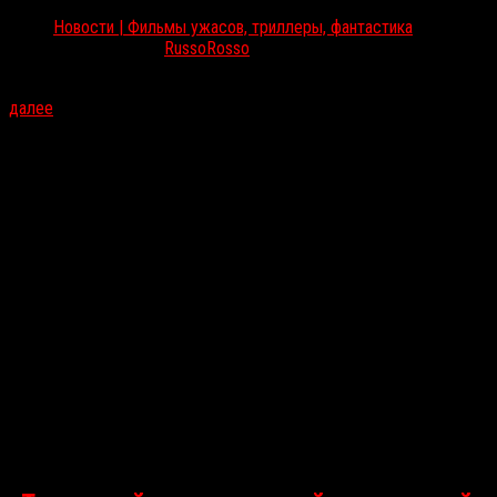
Новости | Фильмы ужасов, триллеры, фантастика
Июл 29, 2025
RussoRosso
31 июля в российский прокат выйдет фэнтезийный боевик «Рыжая 
далее