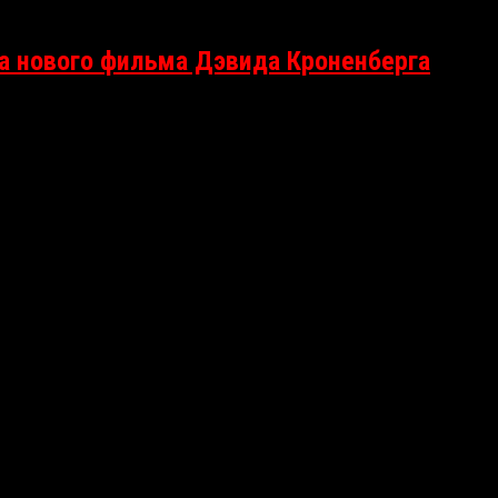
а нового фильма Дэвида Кроненберга
ильма Дэвида Кроненберга «Саван». Уже несколько лет Карш скорб