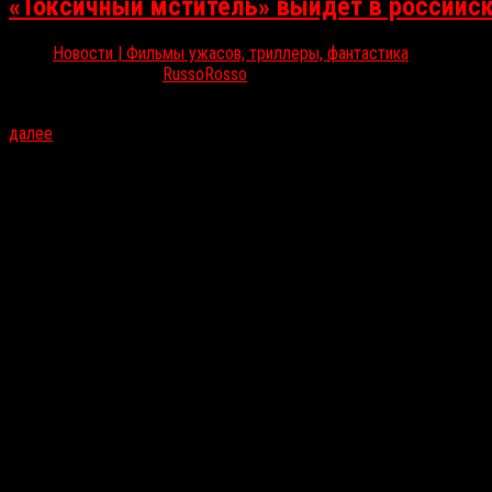
«Токсичный мститель» выйдет в российск
Новости | Фильмы ужасов, триллеры, фантастика
Июл 16, 2025
RussoRosso
Благодаря компании «Наше кино» ремейк «Токсичного мстителя» (
далее