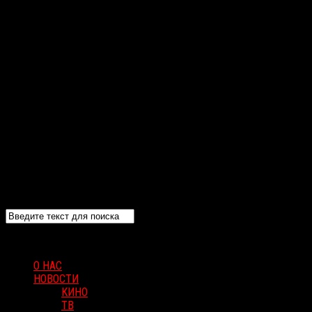
О НАС
НОВОСТИ
КИНО
ТВ