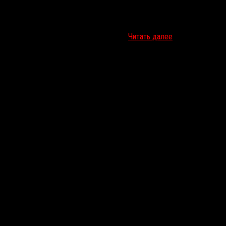
деть культовые картины разных лет и…
Читать далее