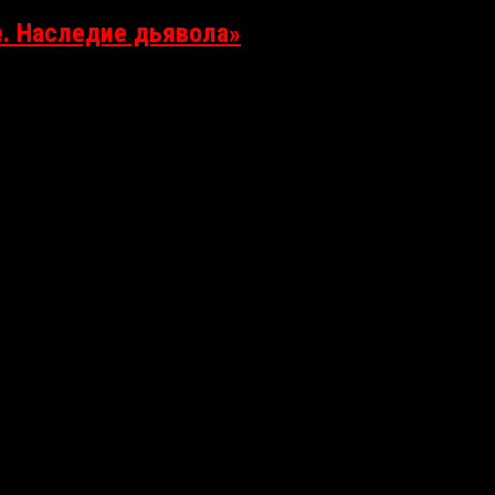
. Наследие дьявола»
льма «Одержимые. Наследие дьявола» (The Demon Disorder), котор