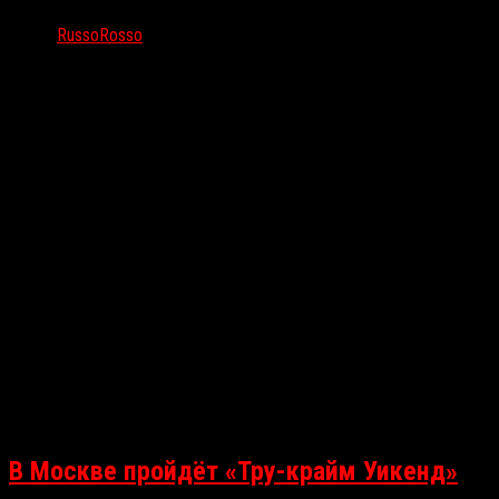
Автор
RussoRosso
Все самые важные, интересные и перспективные новости из мира
В Москве пройдёт «Тру-крайм Уикенд»