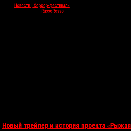
Новости | Хоррор-фестивали
Авг 12, 2025
RussoRosso
В кинотеатре «Синема Парк Мосфильм» с 15 по 17 августа пройдёт
Новый трейлер и история проекта «Рыжая