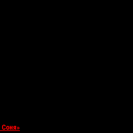
 фестиваль «Тру-крайм Уикенд», на котором посетители смогут уви
 Соня»