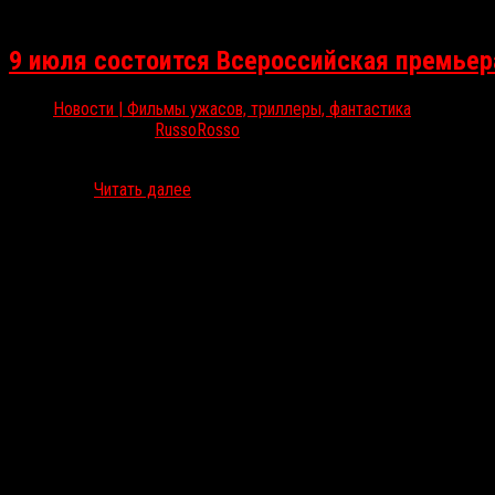
9 июля состоится Всероссийская премьер
Новости | Фильмы ужасов, триллеры, фантастика
Июл 8, 2025
RussoRosso
В 29 городах России 9 июля пройдут премьерные показы нового ф
компанией…
Читать далее