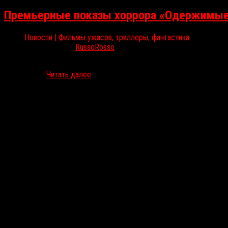
Премьерные показы хоррора «Одержимые
Новости | Фильмы ужасов, триллеры, фантастика
Июл 12, 2025
RussoRosso
В 28 городах пройдет Всероссийская премьера австралийского фи
поддержке…
Читать далее