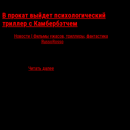
В прокат выйдет психологический
триллер с Камбербэтчем
Новости | Фильмы ужасов, триллеры, фантастика
Окт 23, 2025
RussoRosso
20 ноября компания World Pictures выпустит в российский прокат
психологический триллер «Сущность» (The Thing with Feathers),
главную роль в котором исполнил Бенедикт Камбербэтч.
Предлагаем…
Читать далее