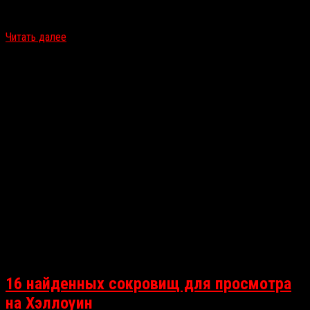
фестиваль мистики и фантастики «Некрокомиккон», но всего
через несколько часов после старта мероприятие закрыли,…
Читать далее
16 найденных сокровищ для просмотра
на Хэллоуин