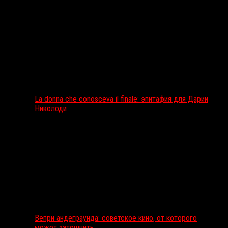
La donna che conosceva il finale: эпитафия для Дарии
Николоди
Вепри андеграунда: советское кино, от которого
может затошнить