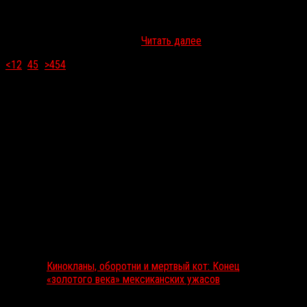
6 ноября компания World Pictures выпустит в российский прокат
готический хоррор «Франкенштейн: Воскрешение» (Frankenstein:
Legacy), действие которого происходит в викторианской Англии.
Предлагаем посмотреть его…
Читать далее
<
1
2
3
4
5
...
>
454
Выбор редакции
Кинокланы, оборотни и мертвый кот: Конец
«золотого века» мексиканских ужасов