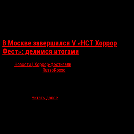
В Москве завершился V «НСТ Хоррор
Фест»: делимся итогами
Новости | Хоррор-фестивали
Окт 21, 2025
RussoRosso
19 октября прошла церемония закрытия V Международного
кинофестиваля фильмов ужасов и триллеров «НСТ Хоррор
Фест», на которой были вручены традиционные маски и дипломы
победителям….
Читать далее