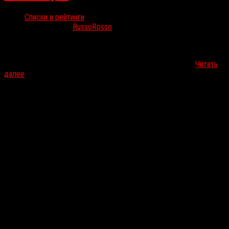
Списки и рейтинги
Окт 31, 2025
RussoRosso
«Хэллоуин», «Крик», «Сонная лощина», «Кошмар перед
рождеством», «Кошмар на улице Вязов» и многие другие — у
каждого свой обязательный фильм на Хэллоуин. Но что…
Читать
далее