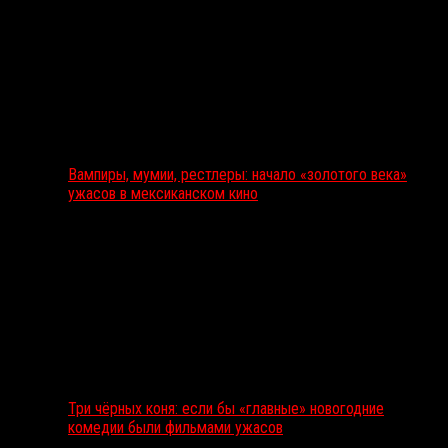
Вампиры, мумии, рестлеры: начало «золотого века»
ужасов в мексиканском кино
Три чёрных коня: если бы «главные» новогодние
комедии были фильмами ужасов