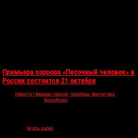
Премьера хоррора «Песочный человек» в
России состоится 21 октября
Новости | Фильмы ужасов, триллеры, фантастика
Окт 17, 2025
RussoRosso
21 октября в кинотеатрах сети «Синема Парк» и «Формула Кино»
пройдёт всероссийская премьера психологического хоррора
«Песочный человек». После того, как Анна переезжает в
маленький…
Читать далее