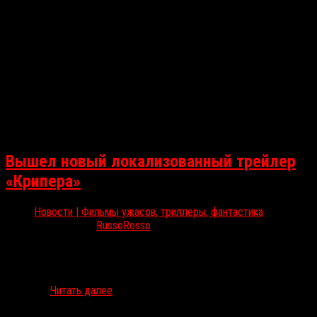
Вышел новый локализованный трейлер
«Крипера»
Новости | Фильмы ужасов, триллеры, фантастика
Ноя 7, 2025
RussoRosso
4 декабря в российский прокат выйдет новый фильм Осгуда
Перкинса («Обезьяна», «Собиратель душ») «Крипер» (Keeper).
Компании «Атмосфера кино» и Arna Media выпустили новый
трейлер…
Читать далее