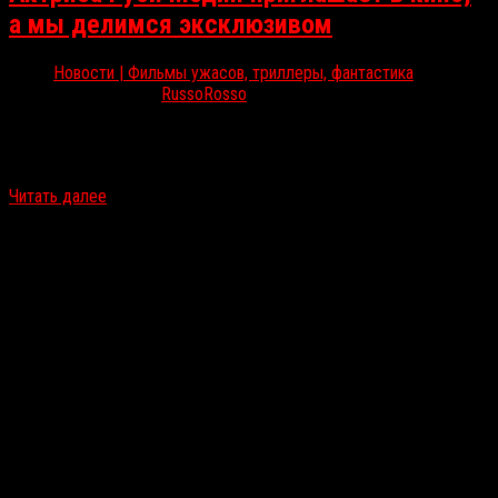
а мы делимся эксклюзивом
Новости | Фильмы ужасов, триллеры, фантастика
Дек 10, 2025
RussoRosso
Актриса Руби Модин записала специальное короткое обращение
к российским зрителям, приглашая посмотреть новый слэшер с
её участием — «Тихая ночь, смертельная ночь». А мы делимся…
Читать далее