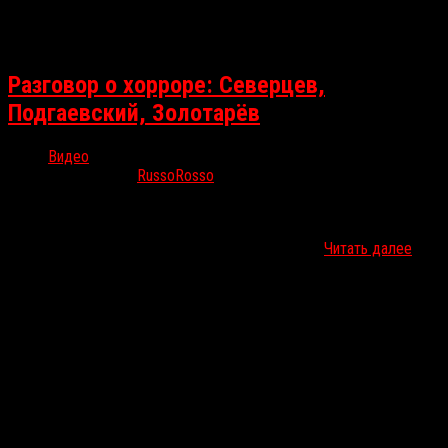
Разговор о хорроре: Северцев,
Подгаевский, Золотарёв
Видео
Дек 4, 2025
RussoRosso
В ноябре в рамках журнала «Киносценарий» вышла новая рубрика
«В поисках жанра». Делимся с вами первым её выпуском,
который был посвящён хоррору. Ведущие Дан…
Читать далее