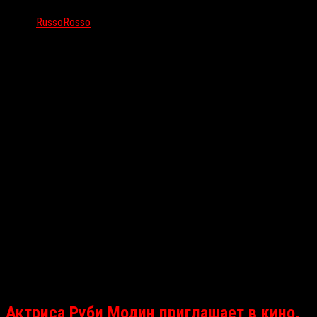
Автор
RussoRosso
Все самые важные, интересные и перспективные новости из
мира хоррора
Актриса Руби Модин приглашает в кино,