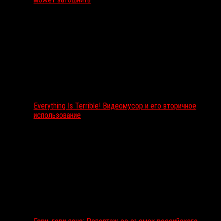
Everything Is Terrible! Видеомусор и его вторичное
использование