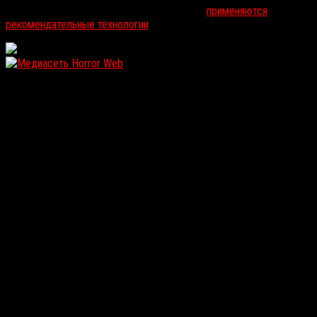
На информационном ресурсе russorosso.ru
применяются
рекомендательные технологии
.
WordPress: 11.92MB | MySQL:89 | 0,987sec