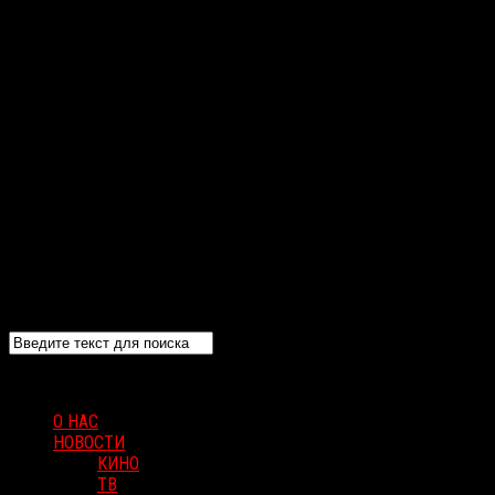
О НАС
НОВОСТИ
КИНО
ТВ