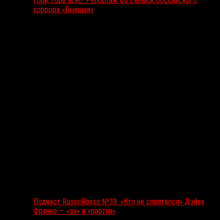
Гори, гори ясно: Репортаж со съемок российского
хоррора «Бывшая»
Подкаст RussoRosso
Подкаст RussoRosso №39: «Кто не спрятался» Дэйва
Франко — «за» и «против»