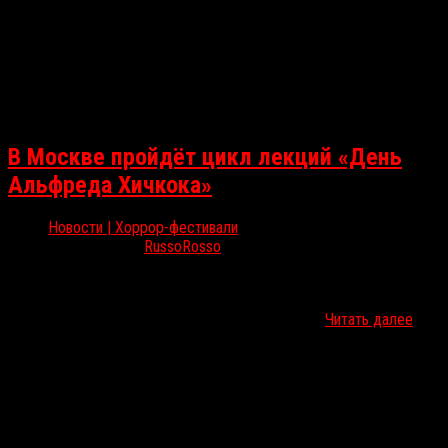
В Москве пройдёт цикл лекций «День
Альфреда Хичкока»
Новости | Хоррор-фестивали
Ноя 26, 2025
RussoRosso
29 ноября в Москве, в лектории «Сарёнок», пройдёт «День
Альфреда Хичкока» — цикл лекций от самых разных спикеров, а
также общение, викторины и конкурсы. Портал…
Читать далее