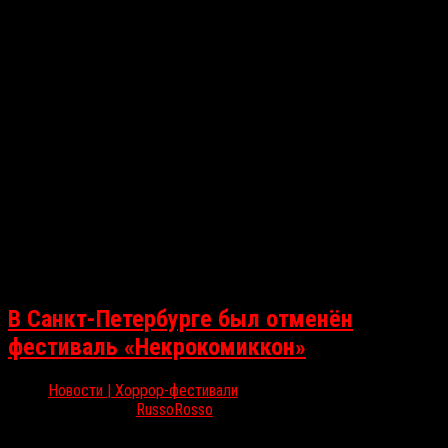
В Санкт-Петербурге был отменён
фестиваль «Некрокомиккон»
Новости | Хоррор-фестивали
Ноя 3, 2025
RussoRosso
С 1 по 2 ноября в Санкт-Петербурге должен был пройти