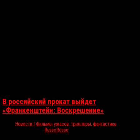
В российский прокат выйдет
«Франкенштейн: Воскрешение»
Новости | Фильмы ужасов, триллеры, фантастика
Окт 14, 2025
RussoRosso