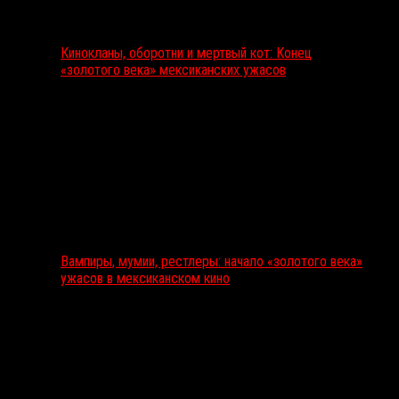
Кинокланы, оборотни и мертвый кот: Конец
«золотого века» мексиканских ужасов
Вампиры, мумии, рестлеры: начало «золотого века»
ужасов в мексиканском кино