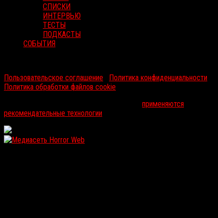
СПИСКИ
ИНТЕРВЬЮ
ТЕСТЫ
ПОДКАСТЫ
СОБЫТИЯ
RussoRosso © 2026 ООО "ФМП Групп". Все права защищены.
Пользовательское соглашение
|
Политика конфиденциальности
|
Политика обработки файлов cookie
На информационном ресурсе russorosso.ru
применяются
рекомендательные технологии
.
WordPress: 12.25MB | MySQL:113 | 0,934sec