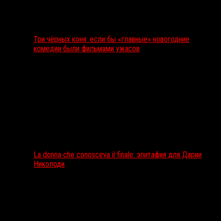
Три чёрных коня: если бы «главные» новогодние
комедии были фильмами ужасов
La donna che conosceva il finale: эпитафия для Дарии
Николоди