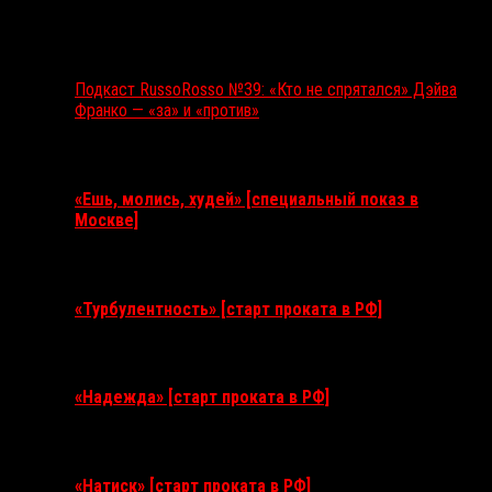
Подкаст RussoRosso №39: «Кто не спрятался» Дэйва
Франко — «за» и «против»
Ближайшие события
«Ешь, молись, худей» [специальный показ в
Москве]
11 августа 2026
«Турбулентность» [старт проката в РФ]
3 сентября 2026
«Надежда» [старт проката в РФ]
10 сентября 2026
«Натиск» [старт проката в РФ]