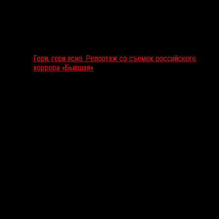
Гори, гори ясно: Репортаж со съемок российского
хоррора «Бывшая»
Подкаст RussoRosso