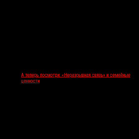
А теперь посмотри: «Неразрывная связь» и семейные
ценности