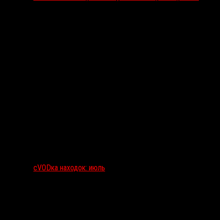
сVODка находок: июль