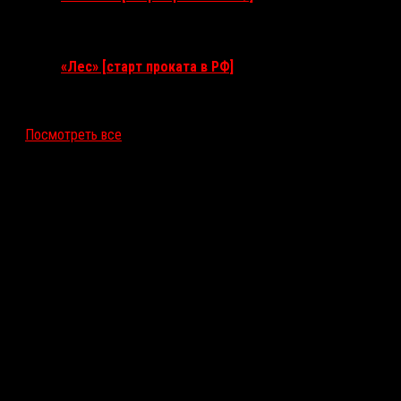
17 сентября 2026
«Лес» [старт проката в РФ]
12 ноября 2026
Посмотреть все
Последние рецензии