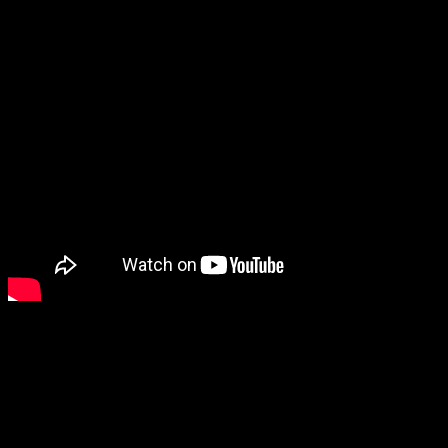
Хотя касл-роковский цикл создавался отдельными эпизодами и
изначально не объединялся цельной концепцией, в результате
появился город с более чем столетней историей и несколькими
десятками ярких персонажей, чьи биографии на протяжении
многих десятилетий мы прекрасно знаем.
Касл-Рок уже давно принадлежит не только Стивену Кингу.