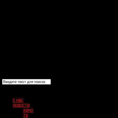
О НАС
НОВОСТИ
КИНО
ТВ