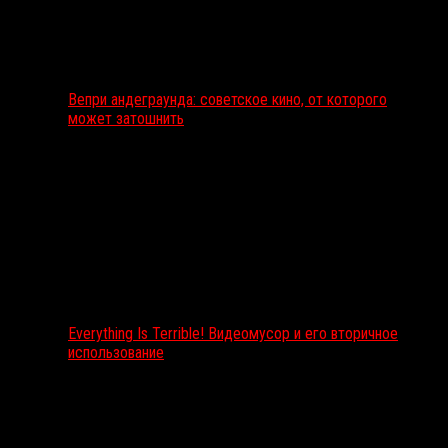
Вепри андеграунда: советское кино, от которого
может затошнить
Everything Is Terrible! Видеомусор и его вторичное
использование