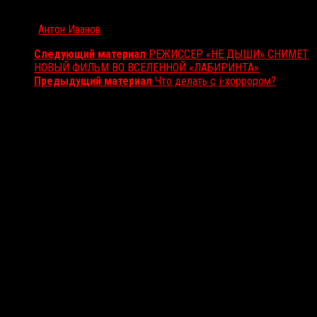
Автор:
Антон Иванов
Следующий материал
РЕЖИССЕР «НЕ ДЫШИ» СНИМЕТ
НОВЫЙ ФИЛЬМ ВО ВСЕЛЕННОЙ «ЛАБИРИНТА»
Предыдущий материал
Что делать с j-хоррором?
Вам также может понравиться...
Выбор редакции