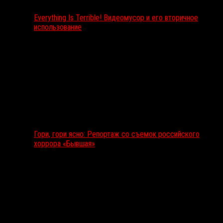
Everything Is Terrible! Видеомусор и его вторичное
использование
Гори, гори ясно: Репортаж со съемок российского
хоррора «Бывшая»
Подкаст RussoRosso