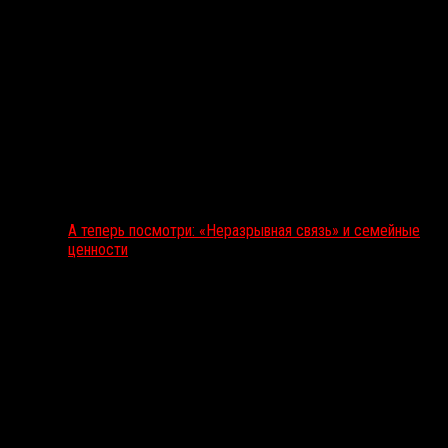
А теперь посмотри: «Неразрывная связь» и семейные
ценности