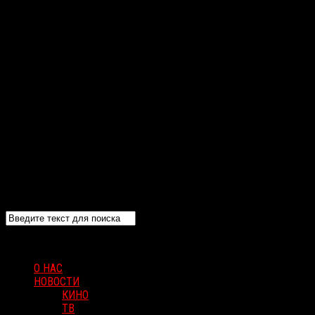
О НАС
НОВОСТИ
КИНО
ТВ