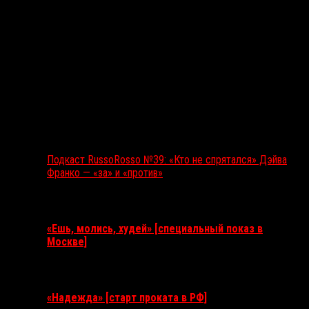
Подкаст RussoRosso №39: «Кто не спрятался» Дэйва
Франко — «за» и «против»
Ближайшие события
«Ешь, молись, худей» [специальный показ в
Москве]
11 августа 2026
«Надежда» [старт проката в РФ]