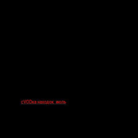
сVODка находок: июль