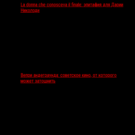
La donna che conosceva il finale: эпитафия для Дарии
Николоди
Вепри андеграунда: советское кино, от которого
может затошнить