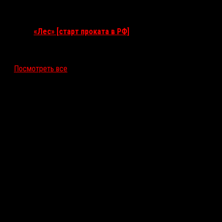
10 сентября 2026
«Лес» [старт проката в РФ]
12 ноября 2026
Посмотреть все
Последние рецензии