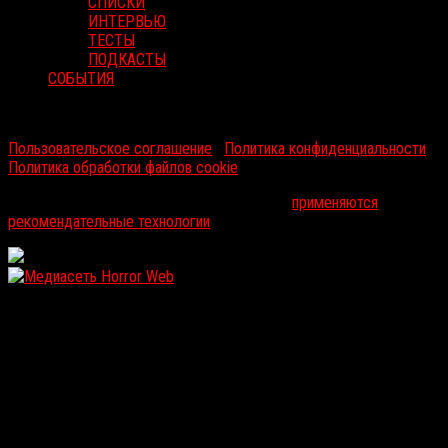
СПИСКИ
ИНТЕРВЬЮ
ТЕСТЫ
ПОДКАСТЫ
СОБЫТИЯ
RussoRosso © 2026 ООО "ФМП Групп". Все права защищены.
Пользовательское соглашение
|
Политика конфиденциальности
|
Политика обработки файлов cookie
На информационном ресурсе russorosso.ru
применяются
рекомендательные технологии
.
WordPress: 11.87MB | MySQL:100 | 1,666sec