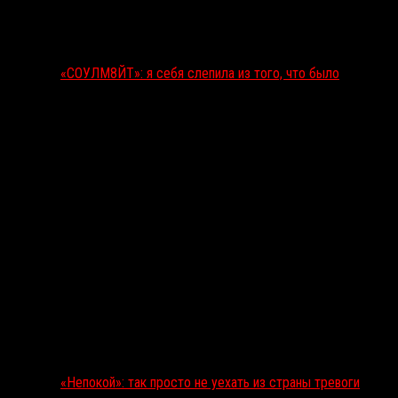
«СОУЛМ8ЙТ»: я себя слепила из того, что было
«Непокой»: так просто не уехать из страны тревоги