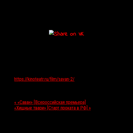
Подробности
Дата:
09.07.2025
Веб-сайт:
https://kinoteatr.ru/film/savan-2/
Мероприятие Навигация
«
«Саван» [Всероссийская премьера]
«Хищные твари» [Старт проката в РФ]
»
Выбор редакции