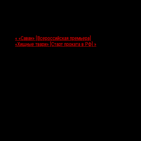
09.07.2025
Мероприятие Навигация
«
«Саван» [Всероссийская премьера]
«Хищные твари» [Старт проката в РФ]
»