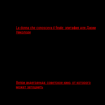
La donna che conosceva il finale: эпитафия для Дарии
Николоди
Вепри андеграунда: советское кино, от которого
может затошнить