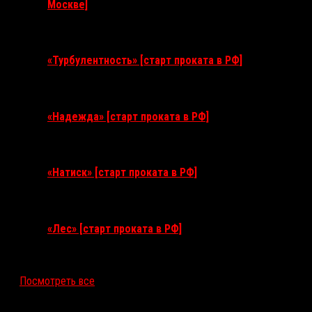
Москве]
11 августа 2026
«Турбулентность» [старт проката в РФ]
3 сентября 2026
«Надежда» [старт проката в РФ]
10 сентября 2026
«Натиск» [старт проката в РФ]
17 сентября 2026
«Лес» [старт проката в РФ]
12 ноября 2026
Посмотреть все
Последние рецензии