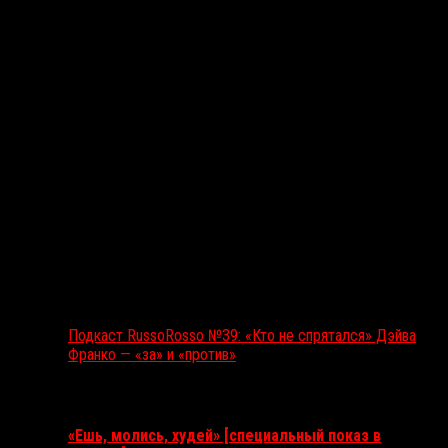
Подкаст RussoRosso №39: «Кто не спрятался» Дэйва
Франко — «за» и «против»
Ближайшие события
«Ешь, молись, худей» [специальный показ в