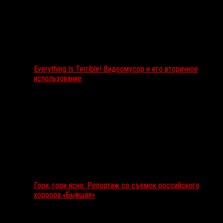
Everything Is Terrible! Видеомусор и его вторичное
использование
Гори, гори ясно: Репортаж со съемок российского
хоррора «Бывшая»
Подкаст RussoRosso