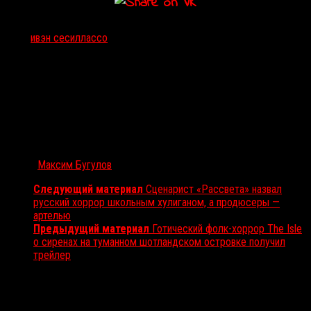
Тэги:
ивэн сесил
лассо
Автор:
Максим Бугулов
Следующий материал
Сценарист «Рассвета» назвал
русский хоррор школьным хулиганом, а продюсеры —
артелью
Предыдущий материал
Готический фолк-хоррор The Isle
о сиренах на туманном шотландском островке получил
трейлер
Вам также может понравиться...