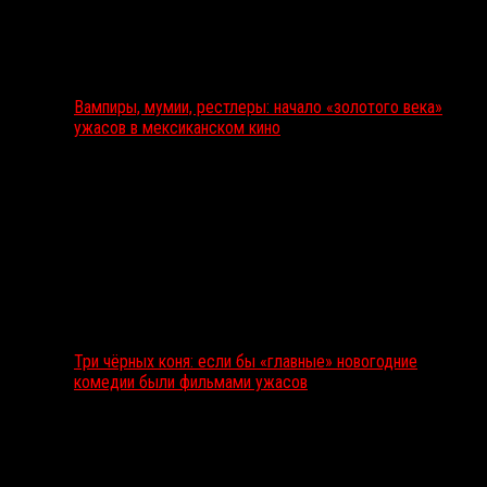
Вампиры, мумии, рестлеры: начало «золотого века»
ужасов в мексиканском кино
Три чёрных коня: если бы «главные» новогодние
комедии были фильмами ужасов