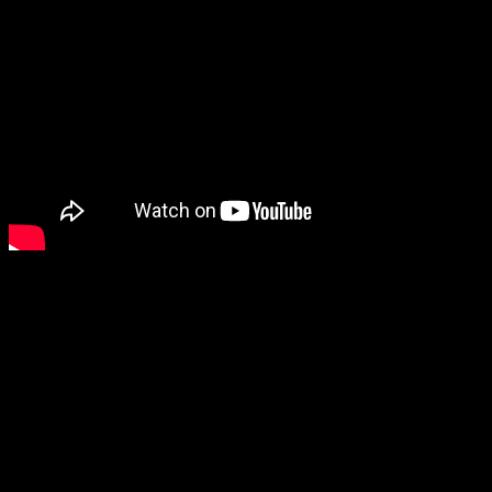
Максим Бугулов: Я слышал, что задумка фильма пришла, когда
ты посещал настоящее родео. Это правда?
Ивэн Сесил:
Да, все верно.
М. Б.: Ты вдохновлялся старыми слэшерами или визуальная часть
— это целиком твое видение?
И. С.:
Ну конечно, сюжетные повороты и детали фильма я
почерпнул не из родео. Мне сложно назвать конкретные картины,
но я вдохновлялся тем, что смотрел в молодости: