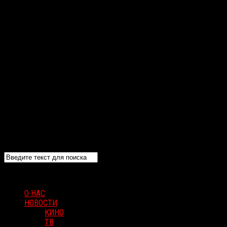
О НАС
НОВОСТИ
КИНО
ТВ