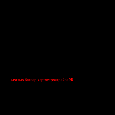
Тэги:
мэттью батлер-харт
остров
трейлеRR