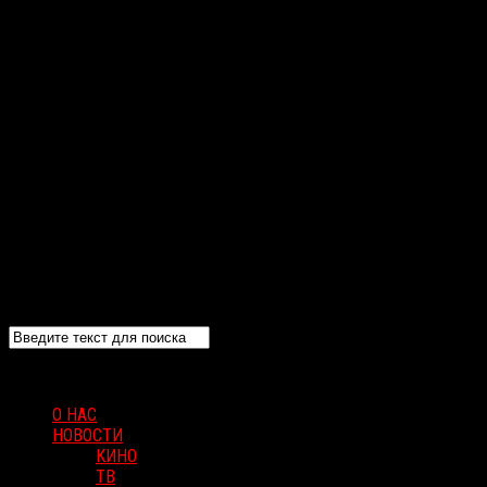
О НАС
НОВОСТИ
КИНО
ТВ