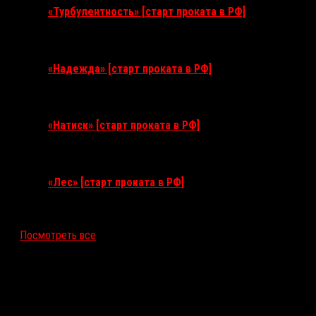
«Турбулентность» [старт проката в РФ]
3 сентября 2026
«Надежда» [старт проката в РФ]
10 сентября 2026
«Натиск» [старт проката в РФ]
17 сентября 2026
«Лес» [старт проката в РФ]
12 ноября 2026
Посмотреть все
Последние рецензии