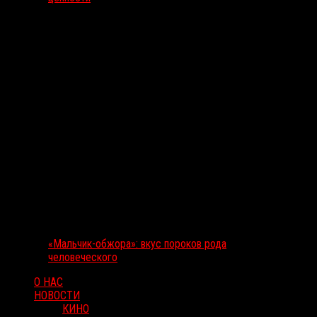
«Мальчик-обжора»: вкус пороков рода
человеческого
О НАС
НОВОСТИ
КИНО