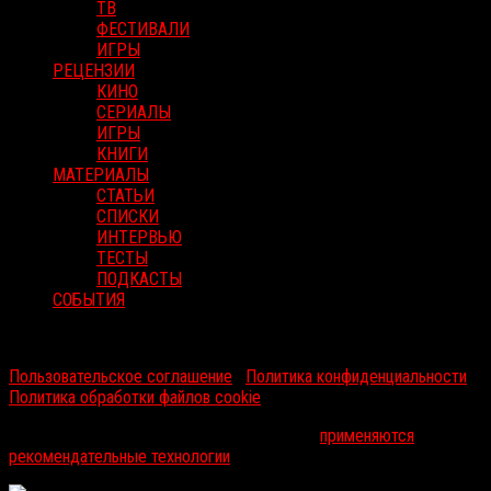
ТВ
ФЕСТИВАЛИ
ИГРЫ
РЕЦЕНЗИИ
КИНО
СЕРИАЛЫ
ИГРЫ
КНИГИ
МАТЕРИАЛЫ
СТАТЬИ
СПИСКИ
ИНТЕРВЬЮ
ТЕСТЫ
ПОДКАСТЫ
СОБЫТИЯ
RussoRosso © 2026 ООО "ФМП Групп". Все права защищены.
Пользовательское соглашение
|
Политика конфиденциальности
|
Политика обработки файлов cookie
На информационном ресурсе russorosso.ru
применяются
рекомендательные технологии
.