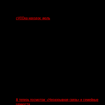
сVODка находок: июль
А теперь посмотри: «Неразрывная связь» и семейные
ценности