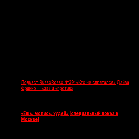
Подкаст RussoRosso №39: «Кто не спрятался» Дэйва
Франко — «за» и «против»
Ближайшие события
«Ешь, молись, худей» [специальный показ в
Москве]
11 августа 2026