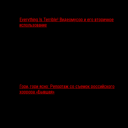
Everything Is Terrible! Видеомусор и его вторичное
использование
Гори, гори ясно: Репортаж со съемок российского
хоррора «Бывшая»
Подкаст RussoRosso