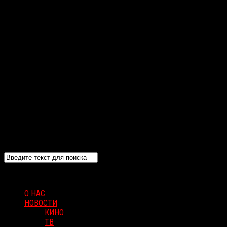
О НАС
НОВОСТИ
КИНО
ТВ