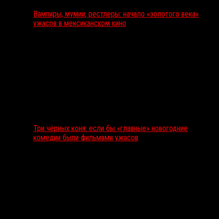
Вампиры, мумии, рестлеры: начало «золотого века»
ужасов в мексиканском кино
Три чёрных коня: если бы «главные» новогодние
комедии были фильмами ужасов