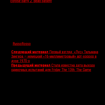
Тэги:
corpse party 2: dead patient
Автор:
RussoRosso
Следующий материал
Первый взгляд: «Лус» Тильмана
Зингера — немецкий «16-миллиметровый» арт-хоррор в
духе 1970-х
Предыдущий материал
Стала известна дата выхода
одиночных испытаний для Friday The 13th: The Game
Вам также может понравиться...