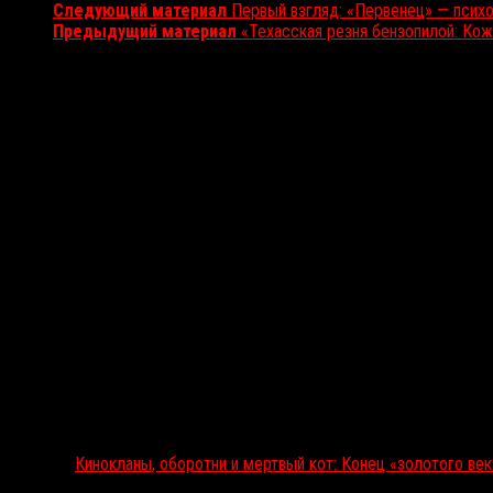
Следующий материал
Первый взгляд: «Первенец» — психо
Предыдущий материал
«Техасская резня бензопилой: Кож
Вам также может понравиться...
Выбор редакции
Кинокланы, оборотни и мертвый кот: Конец «золотого ве