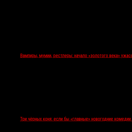
Вампиры, мумии, рестлеры: начало «золотого века» ужас
Три чёрных коня: если бы «главные» новогодние комеди