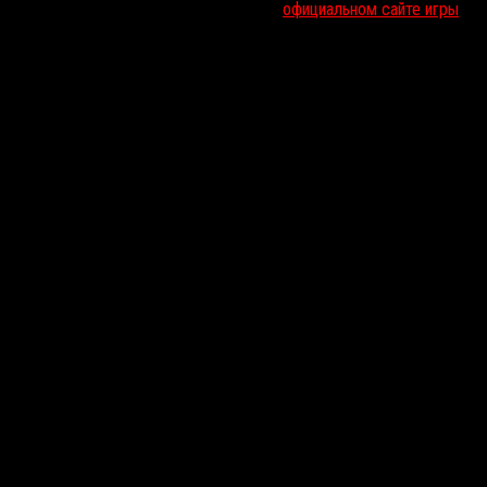
судя по скриншотам (их можно найти на
официальном сайте игры
) и
тфильмов
Тима Бертона
и
Генри Селика
.
Darq
разрабатывается для 