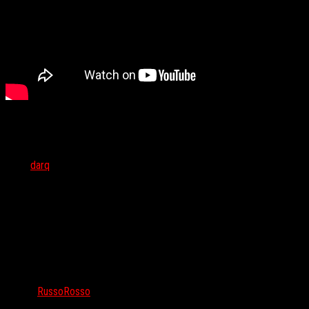
Тэги:
darq
Автор:
RussoRosso