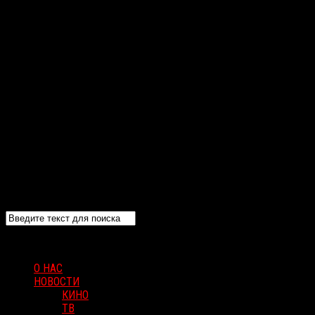
О НАС
НОВОСТИ
КИНО
ТВ