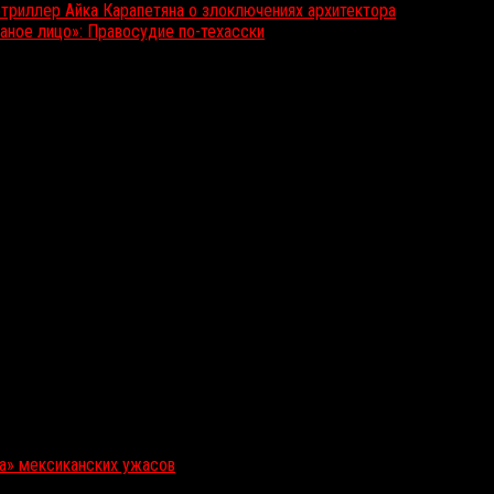
триллер Айка Карапетяна о злоключениях архитектора
аное лицо»: Правосудие по-техасски
ка» мексиканских ужасов