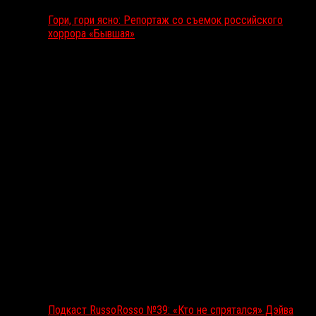
Гори, гори ясно: Репортаж со съемок российского
хоррора «Бывшая»
Подкаст RussoRosso
Подкаст RussoRosso №39: «Кто не спрятался» Дэйва