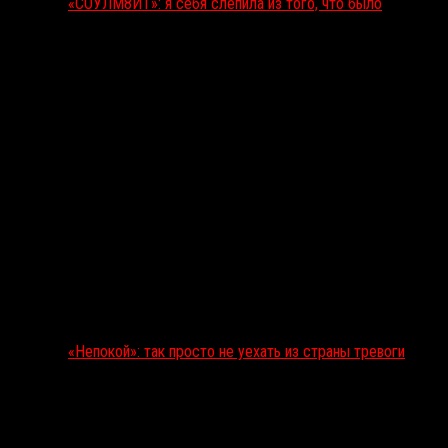
«СОУЛМ8ЙТ»: я себя слепила из того, что было
«Непокой»: так просто не уехать из страны тревоги