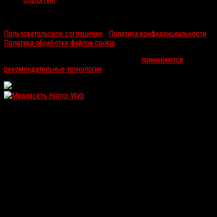
RussoRosso © 2026 ООО "ФМП Групп". Все права защищены.
Пользовательское соглашение
|
Политика конфиденциальности
|
Политика обработки файлов cookie
На информационном ресурсе russorosso.ru
применяются
рекомендательные технологии
.
WordPress: 12.1MB | MySQL:105 | 1,184sec