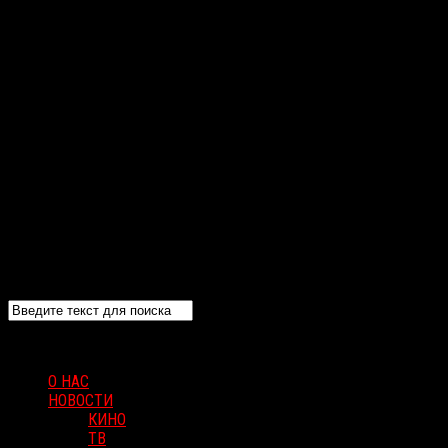
О НАС
НОВОСТИ
КИНО
ТВ