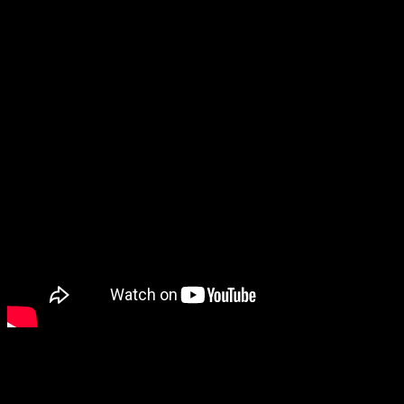
В планах Маркина — продолжать работу в качестве
постпродакшн-студии для короткого метра и снимать кино,
ориентируясь на модель Crypt TV. Цель автора на сегодняшний