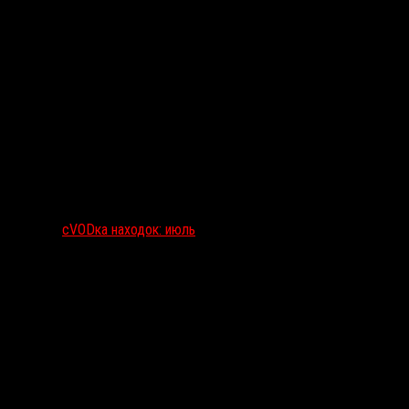
сVODка находок: июль