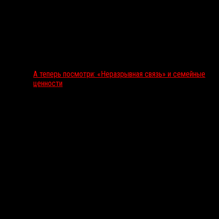
А теперь посмотри: «Неразрывная связь» и семейные
ценности