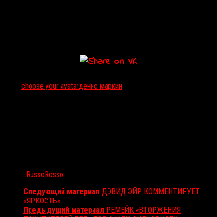
момент — снять две-три жанровые работы длительностью в
несколько минут, после чего собрать силы на краудфандинг 20-
минутного короткого метра
Choose
Your
Avatar
. Следующий шаг
— полный метр, однако Маркин также рассматривает и формат
веб-сериала.
Тэги:
choose your avatar
денис маркин
Автор:
RussoRosso
Следующий материал
ДЭВИД ЭЙР КОММЕНТИРУЕТ
«ЯРКОСТЬ»
Предыдущий материал
РЕМЕЙК «ВТОРЖЕНИЯ