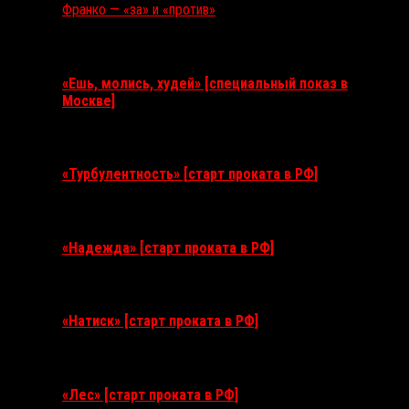
Франко — «за» и «против»
Ближайшие события
«Ешь, молись, худей» [специальный показ в
Москве]
11 августа 2026
«Турбулентность» [старт проката в РФ]
3 сентября 2026
«Надежда» [старт проката в РФ]
10 сентября 2026
«Натиск» [старт проката в РФ]
17 сентября 2026
«Лес» [старт проката в РФ]