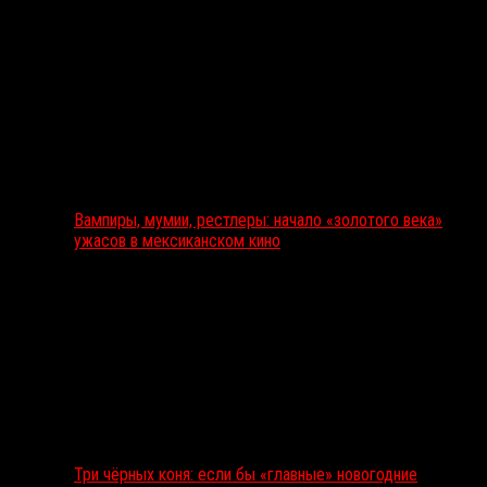
Вампиры, мумии, рестлеры: начало «золотого века»
ужасов в мексиканском кино
Три чёрных коня: если бы «главные» новогодние