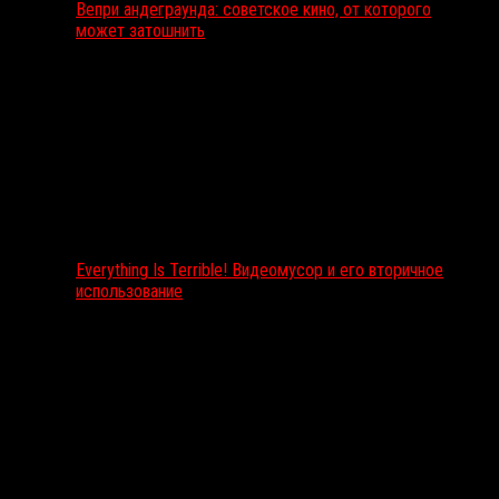
Вепри андеграунда: советское кино, от которого
может затошнить
Everything Is Terrible! Видеомусор и его вторичное
использование