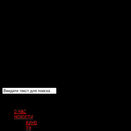
О НАС
НОВОСТИ
КИНО
ТВ