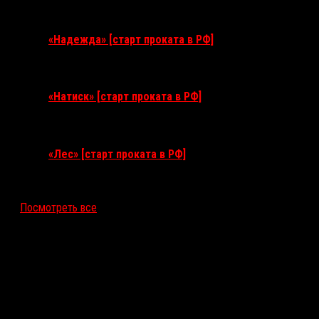
3 сентября 2026
«Надежда» [старт проката в РФ]
10 сентября 2026
«Натиск» [старт проката в РФ]
17 сентября 2026
«Лес» [старт проката в РФ]
12 ноября 2026
Посмотреть все
Последние рецензии