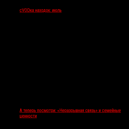
сVODка находок: июль
А теперь посмотри: «Неразрывная связь» и семейные
ценности