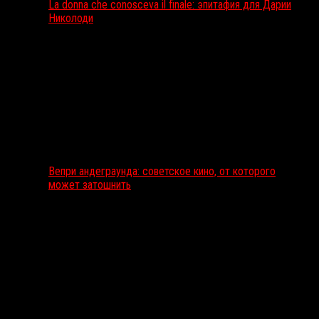
La donna che conosceva il finale: эпитафия для Дарии
Николоди
Вепри андеграунда: советское кино, от которого
может затошнить