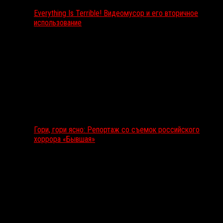
Everything Is Terrible! Видеомусор и его вторичное
использование
Гори, гори ясно: Репортаж со съемок российского
хоррора «Бывшая»
Подкаст RussoRosso