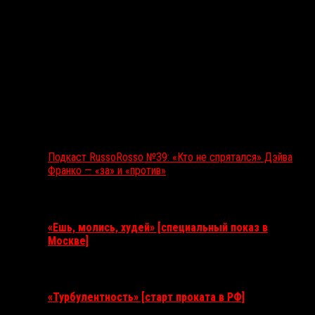
Подкаст RussoRosso №39: «Кто не спрятался» Дэйва
Франко — «за» и «против»
Ближайшие события
«Ешь, молись, худей» [специальный показ в
Москве]
11 августа 2026
«Турбулентность» [старт проката в РФ]