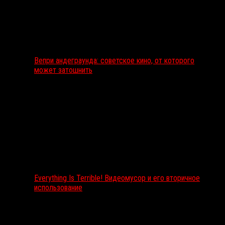
Вепри андеграунда: советское кино, от которого
может затошнить
Everything Is Terrible! Видеомусор и его вторичное
использование