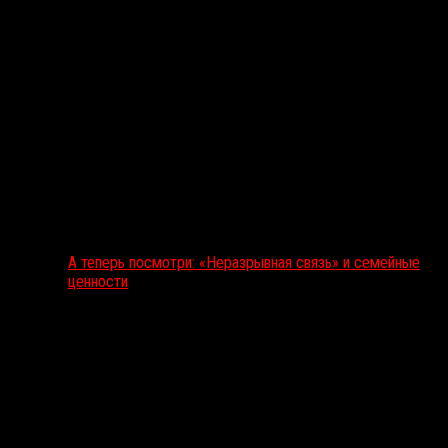
А теперь посмотри: «Неразрывная связь» и семейные
ценности