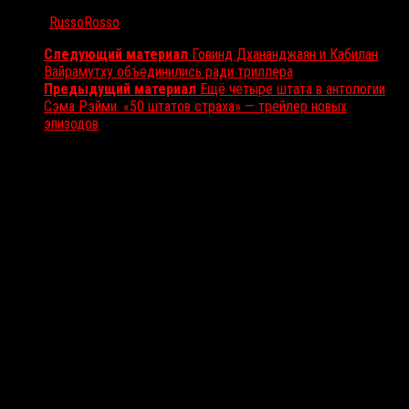
Автор:
RussoRosso
Следующий материал
Говинд Дхананджаян и Кабилан
Вайрамутху объединились ради триллера
Предыдущий материал
Ещё четыре штата в антологии
Сэма Рэйми. «50 штатов страха» — трейлер новых
эпизодов
Вам также может понравиться...
Выбор редакции