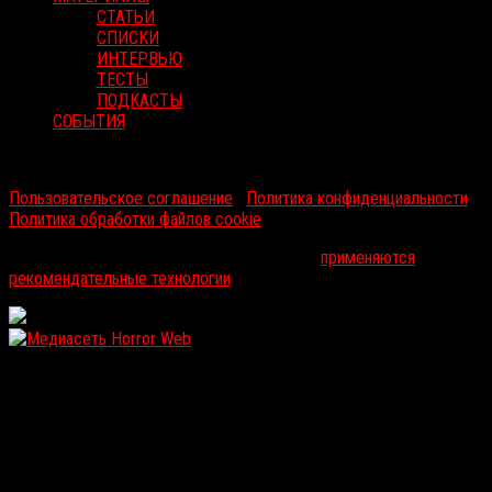
СТАТЬИ
СПИСКИ
ИНТЕРВЬЮ
ТЕСТЫ
ПОДКАСТЫ
СОБЫТИЯ
RussoRosso © 2026 ООО "ФМП Групп". Все права защищены.
Пользовательское соглашение
|
Политика конфиденциальности
|
Политика обработки файлов cookie
На информационном ресурсе russorosso.ru
применяются
рекомендательные технологии
.
WordPress: 12.13MB | MySQL:108 | 1,136sec