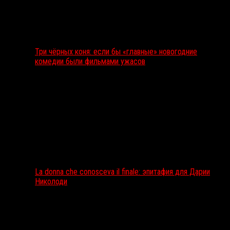
Три чёрных коня: если бы «главные» новогодние
комедии были фильмами ужасов
La donna che conosceva il finale: эпитафия для Дарии
Николоди