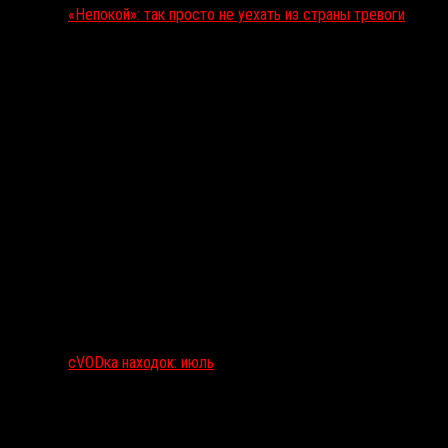
«Непокой»: так просто не уехать из страны тревоги
сVODка находок: июль