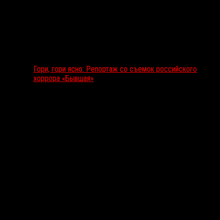
Гори, гори ясно: Репортаж со съемок российского
хоррора «Бывшая»
Подкаст RussoRosso