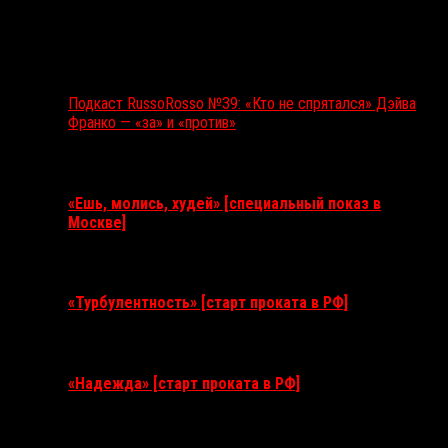
Подкаст RussoRosso №39: «Кто не спрятался» Дэйва
Франко — «за» и «против»
Ближайшие события
«Ешь, молись, худей» [специальный показ в
Москве]
11 августа 2026
«Турбулентность» [старт проката в РФ]
3 сентября 2026
«Надежда» [старт проката в РФ]
10 сентября 2026