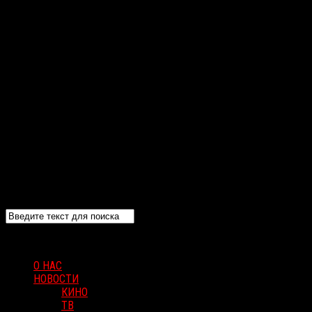
О НАС
НОВОСТИ
КИНО
ТВ