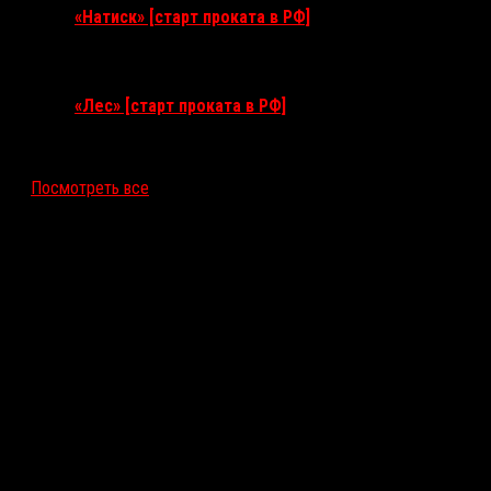
«Натиск» [старт проката в РФ]
17 сентября 2026
«Лес» [старт проката в РФ]
12 ноября 2026
Посмотреть все
Последние рецензии