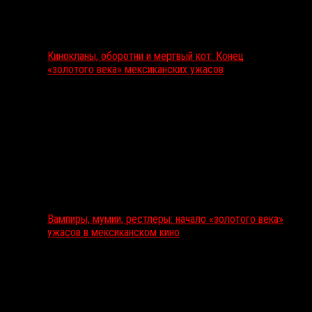
Кинокланы, оборотни и мертвый кот: Конец
«золотого века» мексиканских ужасов
Вампиры, мумии, рестлеры: начало «золотого века»
ужасов в мексиканском кино