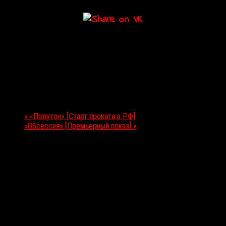
Подробности
Дата:
7 мая 2026
Мероприятие Навигация
«
«Полутон» [Старт проката в РФ]
«Обсессия» [Премьерный показ]
»
Выбор редакции