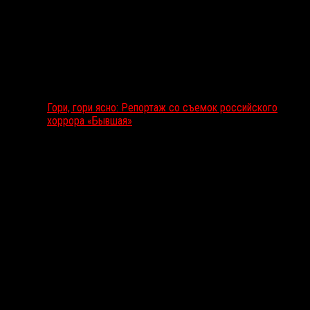
Гори, гори ясно: Репортаж со съемок российского
хоррора «Бывшая»
Подкаст RussoRosso