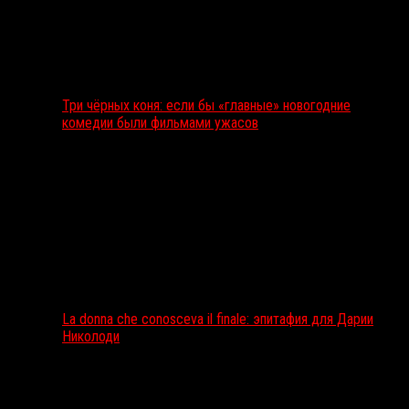
Три чёрных коня: если бы «главные» новогодние
комедии были фильмами ужасов
La donna che conosceva il finale: эпитафия для Дарии
Николоди