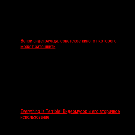
Вепри андеграунда: советское кино, от которого
может затошнить
Everything Is Terrible! Видеомусор и его вторичное
использование