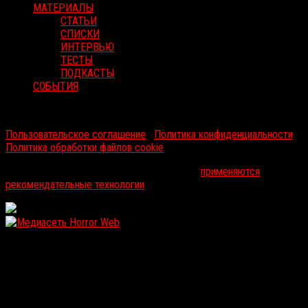
МАТЕРИАЛЫ
СТАТЬИ
СПИСКИ
ИНТЕРВЬЮ
ТЕСТЫ
ПОДКАСТЫ
СОБЫТИЯ
RussoRosso © 2026 ООО "ФМП Групп". Все права защищены.
Пользовательское соглашение
|
Политика конфиденциальности
|
Политика обработки файлов cookie
На информационном ресурсе russorosso.ru
применяются
рекомендательные технологии
.
WordPress: 11.92MB | MySQL:100 | 1,344sec