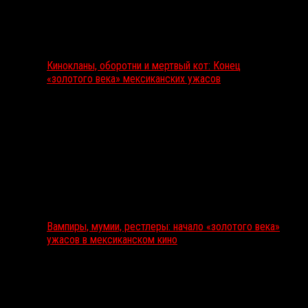
Кинокланы, оборотни и мертвый кот: Конец
«золотого века» мексиканских ужасов
Вампиры, мумии, рестлеры: начало «золотого века»
ужасов в мексиканском кино