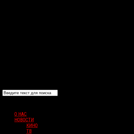
О НАС
НОВОСТИ
КИНО
ТВ