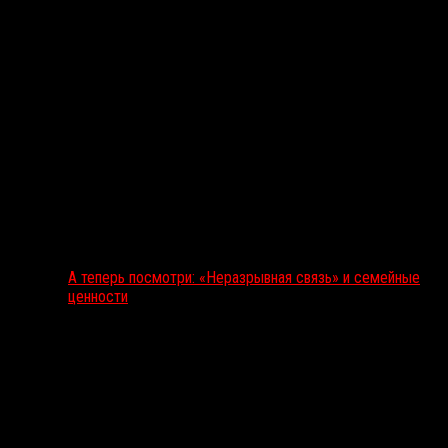
А теперь посмотри: «Неразрывная связь» и семейные
ценности