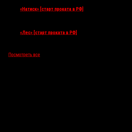
«Натиск» [старт проката в РФ]
17 сентября 2026
«Лес» [старт проката в РФ]
12 ноября 2026
Посмотреть все
Последние рецензии