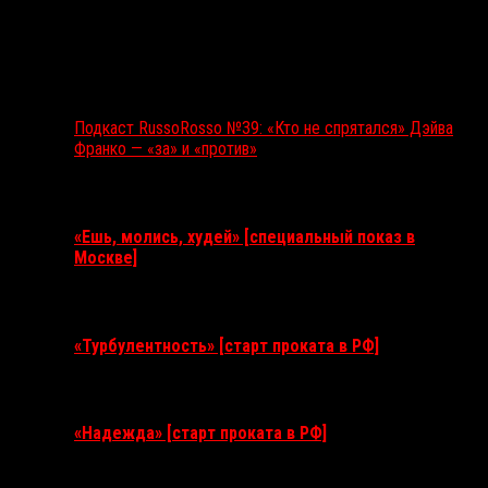
Подкаст RussoRosso №39: «Кто не спрятался» Дэйва
Франко — «за» и «против»
Ближайшие события
«Ешь, молись, худей» [специальный показ в
Москве]
11 августа 2026
«Турбулентность» [старт проката в РФ]
3 сентября 2026
«Надежда» [старт проката в РФ]
10 сентября 2026