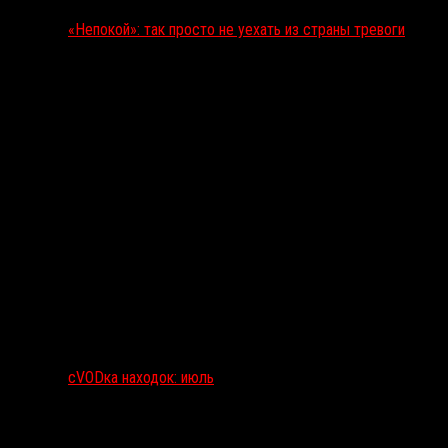
«Непокой»: так просто не уехать из страны тревоги
сVODка находок: июль