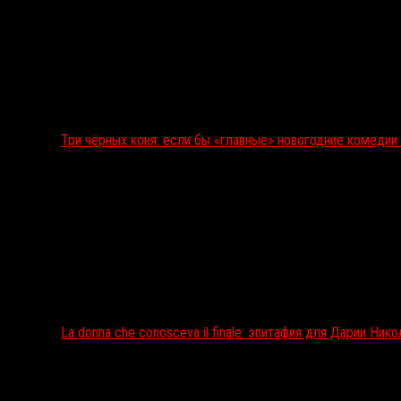
Три чёрных коня: если бы «главные» новогодние комеди
La donna che conosceva il finale: эпитафия для Дарии Ник