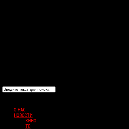
О НАС
НОВОСТИ
КИНО
ТВ