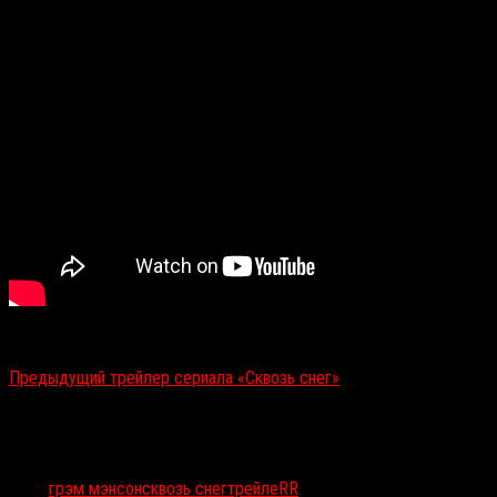
Смотрите также:
Предыдущий трейлер сериала «Сквозь снег»
Тэги:
грэм мэнсон
сквозь снег
трейлеRR