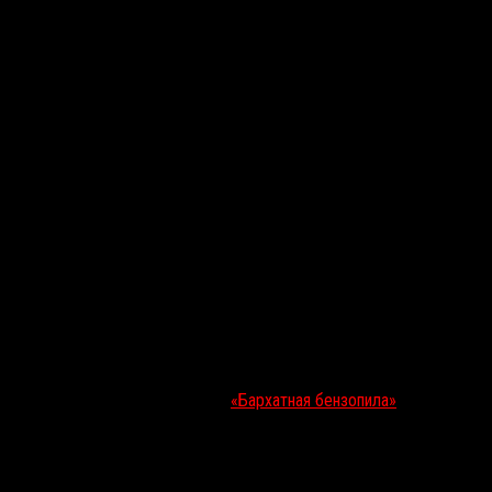
ивам одноименного фильма
Пон Джун-Хо
2013 года. Накануне шоу
немногочисленные выжившие, которым в условиях апокалипсиса (и
 по мечте»
, 2000),
Давид Диггс
(
«Бархатная бензопила»
, 2019),