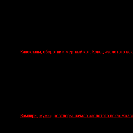
Кинокланы, оборотни и мертвый кот: Конец «золотого ве
Вампиры, мумии, рестлеры: начало «золотого века» ужас