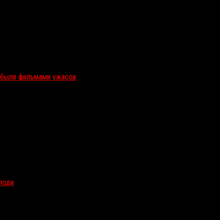
и были фильмами ужасов
олоди