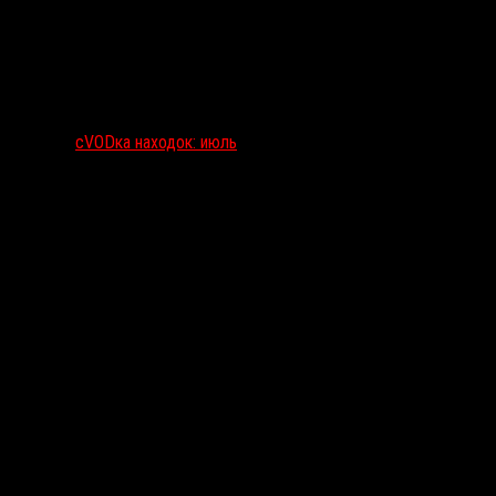
сVODка находок: июль