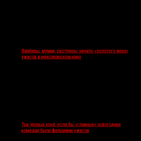
Вампиры, мумии, рестлеры: начало «золотого века»
ужасов в мексиканском кино
Три чёрных коня: если бы «главные» новогодние
комедии были фильмами ужасов