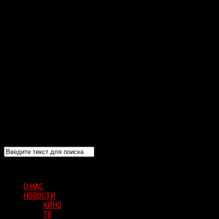
О НАС
НОВОСТИ
КИНО
ТВ