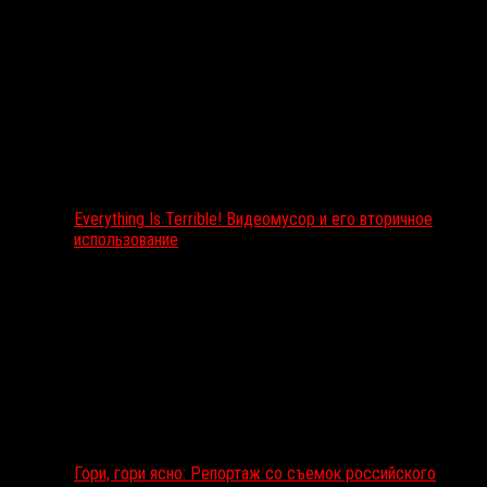
Everything Is Terrible! Видеомусор и его вторичное
использование
Гори, гори ясно: Репортаж со съемок российского