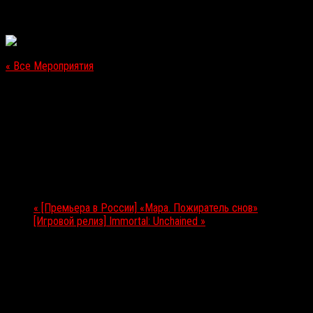
« Все Мероприятия
Это мероприятие прошло.
[Премьера в России] «Кин»
06.09.2018
Мероприятие Навигация
«
[Премьера в России] «Мара. Пожиратель снов»
[Игровой релиз] Immortal: Unchained
»