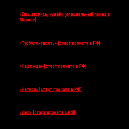
Ближайшие события
«Ешь, молись, худей» [специальный показ в
Москве]
11 августа 2026
«Турбулентность» [старт проката в РФ]
3 сентября 2026
«Надежда» [старт проката в РФ]
10 сентября 2026
«Натиск» [старт проката в РФ]
17 сентября 2026
«Лес» [старт проката в РФ]
12 ноября 2026