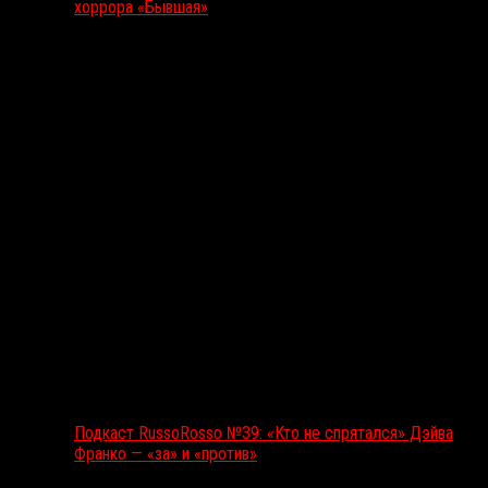
хоррора «Бывшая»
Подкаст RussoRosso
Подкаст RussoRosso №39: «Кто не спрятался» Дэйва
Франко — «за» и «против»