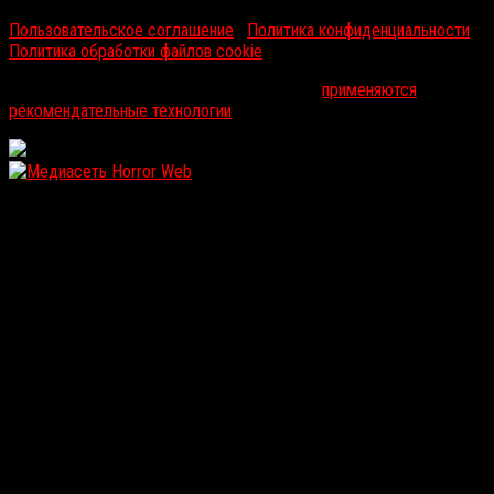
Пользовательское соглашение
|
Политика конфиденциальности
|
Политика обработки файлов cookie
На информационном ресурсе russorosso.ru
применяются
рекомендательные технологии
.
WordPress: 11.91MB | MySQL:100 | 2,038sec