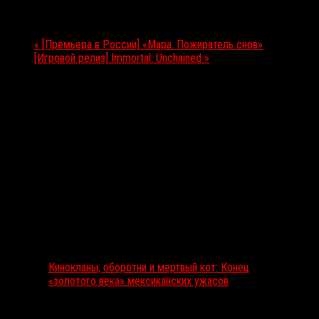
Мероприятие Навигация
«
[Премьера в России] «Мара. Пожиратель снов»
[Игровой релиз] Immortal: Unchained
»
Выбор редакции
Кинокланы, оборотни и мертвый кот: Конец
«золотого века» мексиканских ужасов