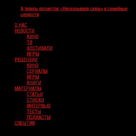
А теперь посмотри: «Неразрывная связь» и семейные
ценности
О НАС
НОВОСТИ
КИНО
ТВ
ФЕСТИВАЛИ
ИГРЫ
РЕЦЕНЗИИ
КИНО
СЕРИАЛЫ
ИГРЫ
КНИГИ
МАТЕРИАЛЫ
СТАТЬИ
СПИСКИ
ИНТЕРВЬЮ
ТЕСТЫ
ПОДКАСТЫ
СОБЫТИЯ
RussoRosso © 2026 ООО "ФМП Групп". Все права защищены.