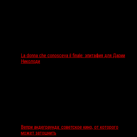
La donna che conosceva il finale: эпитафия для Дарии
Николоди
Вепри андеграунда: советское кино, от которого
может затошнить