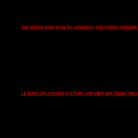
Три чёрных коня: если бы «главные» новогодние комеди
La donna che conosceva il finale: эпитафия для Дарии Ник