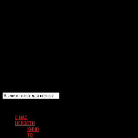
О НАС
НОВОСТИ
КИНО
ТВ