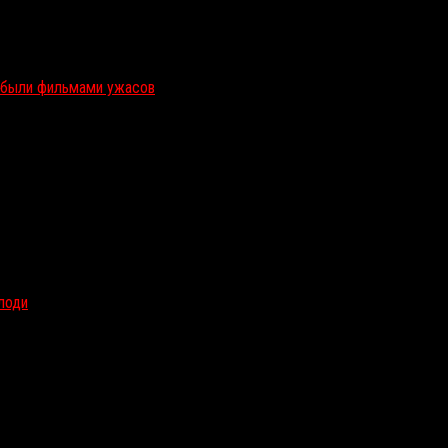
и были фильмами ужасов
олоди