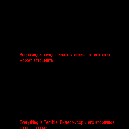
Вепри андеграунда: советское кино, от которого
может затошнить
Everything Is Terrible! Видеомусор и его вторичное
использование