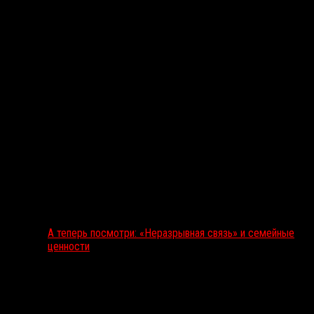
А теперь посмотри: «Неразрывная связь» и семейные
ценности