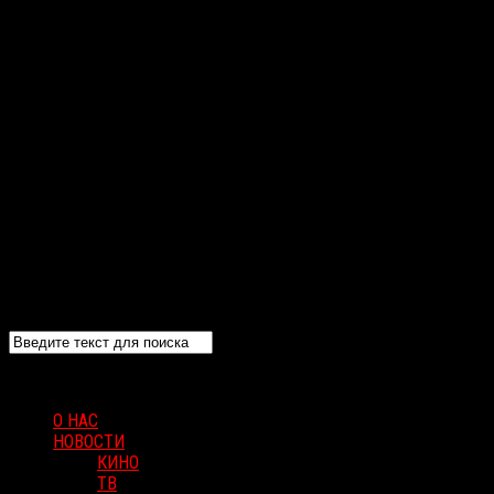
О НАС
НОВОСТИ
КИНО
ТВ