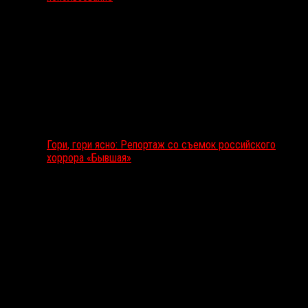
Гори, гори ясно: Репортаж со съемок российского
хоррора «Бывшая»
Подкаст RussoRosso