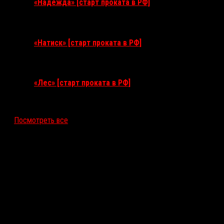
«Надежда» [старт проката в РФ]
10 сентября 2026
«Натиск» [старт проката в РФ]
17 сентября 2026
«Лес» [старт проката в РФ]
12 ноября 2026
Посмотреть все
Последние рецензии