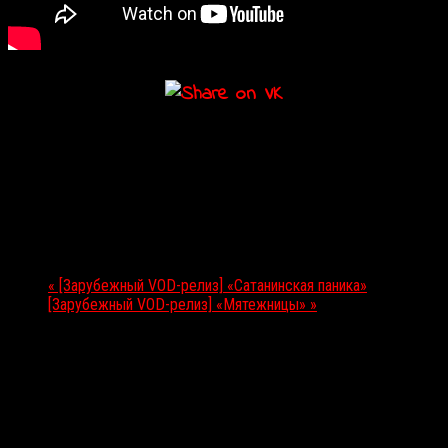
Подробности
Дата:
12.09.2019
Мероприятие Навигация
«
[Зарубежный VOD-релиз] «Сатанинская паника»
[Зарубежный VOD-релиз] «Мятежницы»
»
Выбор редакции