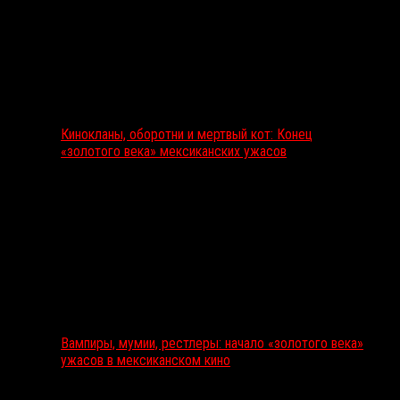
Кинокланы, оборотни и мертвый кот: Конец
«золотого века» мексиканских ужасов
Вампиры, мумии, рестлеры: начало «золотого века»
ужасов в мексиканском кино