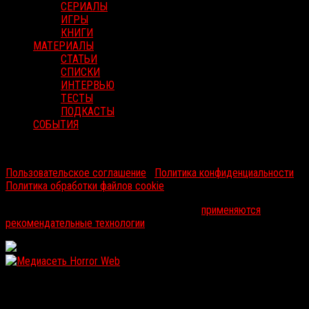
СЕРИАЛЫ
ИГРЫ
КНИГИ
МАТЕРИАЛЫ
СТАТЬИ
СПИСКИ
ИНТЕРВЬЮ
ТЕСТЫ
ПОДКАСТЫ
СОБЫТИЯ
RussoRosso © 2026 ООО "ФМП Групп". Все права защищены.
Пользовательское соглашение
|
Политика конфиденциальности
|
Политика обработки файлов cookie
На информационном ресурсе russorosso.ru
применяются
рекомендательные технологии
.
WordPress: 11.93MB | MySQL:102 | 1,388sec