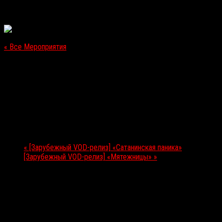
« Все Мероприятия
Это мероприятие прошло.
[Премьера в России] «Пункт назначения: Смайл»
12.09.2019
Мероприятие Навигация
«
[Зарубежный VOD-релиз] «Сатанинская паника»
[Зарубежный VOD-релиз] «Мятежницы»
»