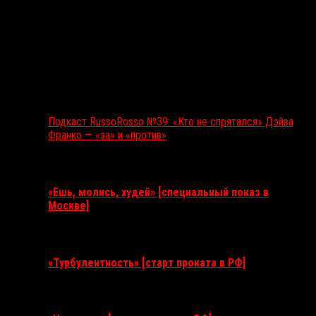
Подкаст RussoRosso №39: «Кто не спрятался» Дэйва
Франко — «за» и «против»
Ближайшие события
«Ешь, молись, худей» [специальный показ в
Москве]
11 августа 2026
«Турбулентность» [старт проката в РФ]
3 сентября 2026