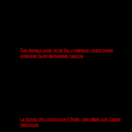
Три чёрных коня: если бы «главные» новогодние
комедии были фильмами ужасов
La donna che conosceva il finale: эпитафия для Дарии
Николоди