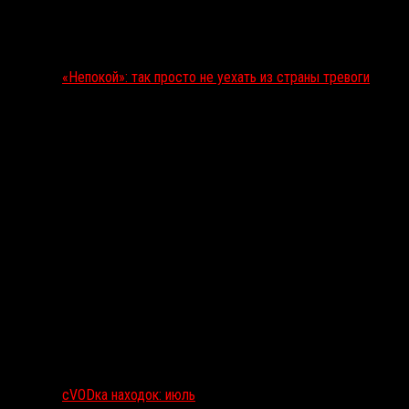
«Непокой»: так просто не уехать из страны тревоги
сVODка находок: июль