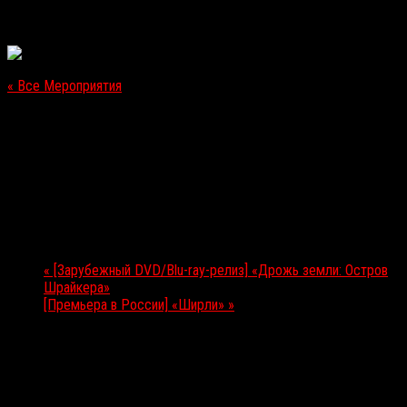
« Все Мероприятия
Это мероприятие прошло.
[Релиз на Netflix] «Ребекка»
21.10.2020
Мероприятие Навигация
«
[Зарубежный DVD/Blu-ray-релиз] «Дрожь земли: Остров
Шрайкера»
[Премьера в России] «Ширли»
»