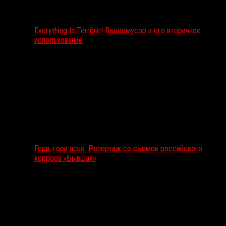
Everything Is Terrible! Видеомусор и его вторичное
использование
Гори, гори ясно: Репортаж со съемок российского
хоррора «Бывшая»
Подкаст RussoRosso