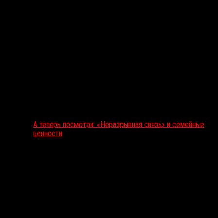
А теперь посмотри: «Неразрывная связь» и семейные
ценности