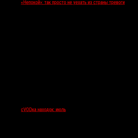
«Непокой»: так просто не уехать из страны тревоги
сVODка находок: июль