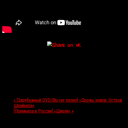
Подробности
Дата:
21.10.2020
Мероприятие Навигация
«
[Зарубежный DVD/Blu-ray-релиз] «Дрожь земли: Остров
Шрайкера»
[Премьера в России] «Ширли»
»