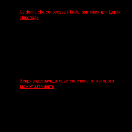
La donna che conosceva il finale: эпитафия для Дарии
Николоди
Вепри андеграунда: советское кино, от которого
может затошнить