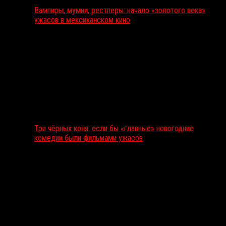
Вампиры, мумии, рестлеры: начало «золотого века»
ужасов в мексиканском кино
Три чёрных коня: если бы «главные» новогодние
комедии были фильмами ужасов