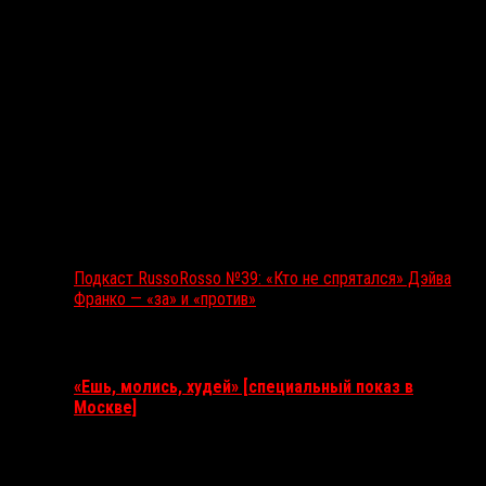
Подкаст RussoRosso №39: «Кто не спрятался» Дэйва
Франко — «за» и «против»
Ближайшие события
«Ешь, молись, худей» [специальный показ в
Москве]
11 августа 2026