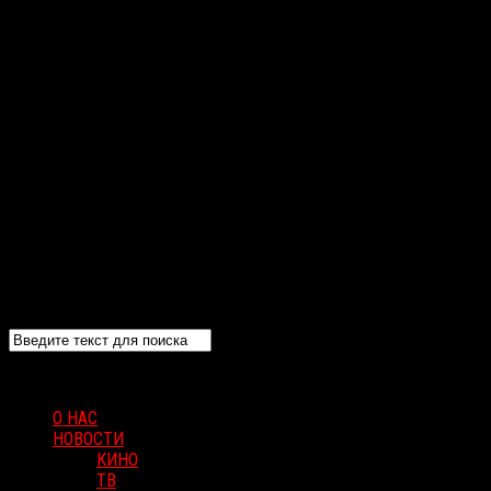
О НАС
НОВОСТИ
КИНО
ТВ