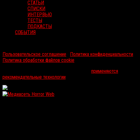
СТАТЬИ
СПИСКИ
ИНТЕРВЬЮ
ТЕСТЫ
ПОДКАСТЫ
СОБЫТИЯ
RussoRosso © 2026 ООО "ФМП Групп". Все права защищены.
Пользовательское соглашение
|
Политика конфиденциальности
|
Политика обработки файлов cookie
На информационном ресурсе russorosso.ru
применяются
рекомендательные технологии
.
WordPress: 11.88MB | MySQL:102 | 1,491sec