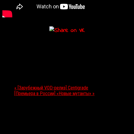
Подробности
Дата:
31.08.2020
Мероприятие Навигация
«
[Зарубежный VOD-релиз] Centigrade
[Премьера в России] «Новые мутанты»
»
Выбор редакции