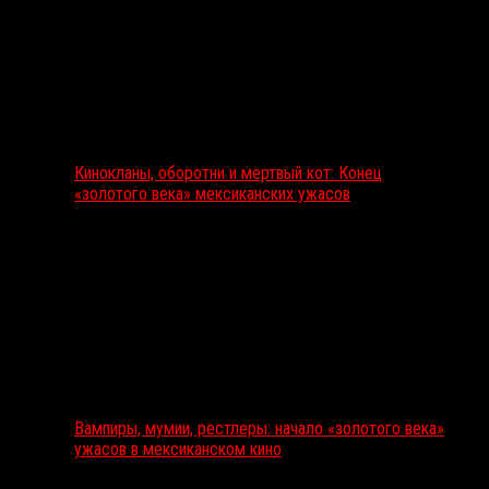
Кинокланы, оборотни и мертвый кот: Конец
«золотого века» мексиканских ужасов
Вампиры, мумии, рестлеры: начало «золотого века»
ужасов в мексиканском кино