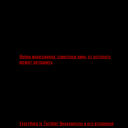
Вепри андеграунда: советское кино, от которого
может затошнить
Everything Is Terrible! Видеомусор и его вторичное