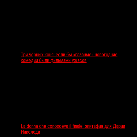
Три чёрных коня: если бы «главные» новогодние
комедии были фильмами ужасов
La donna che conosceva il finale: эпитафия для Дарии
Николоди