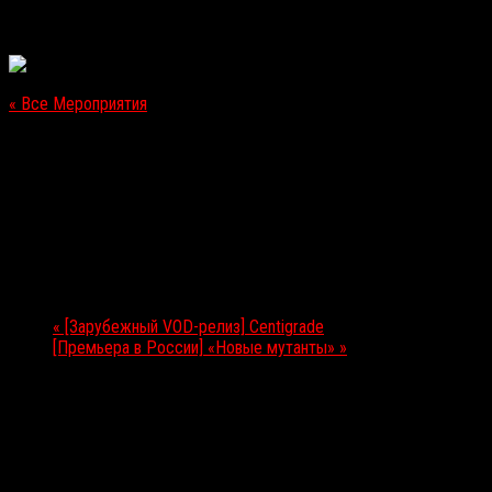
« Все Мероприятия
Это мероприятие прошло.
[Зарубежный VOD-релиз] «Cruiser»
31.08.2020
Мероприятие Навигация
«
[Зарубежный VOD-релиз] Centigrade
[Премьера в России] «Новые мутанты»
»