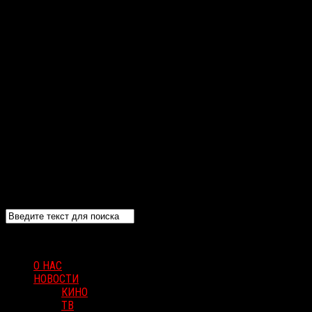
О НАС
НОВОСТИ
КИНО
ТВ