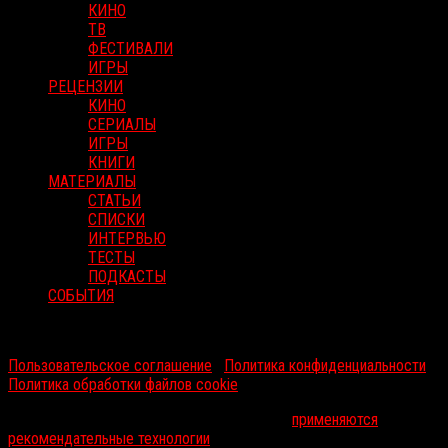
КИНО
ТВ
ФЕСТИВАЛИ
ИГРЫ
РЕЦЕНЗИИ
КИНО
СЕРИАЛЫ
ИГРЫ
КНИГИ
МАТЕРИАЛЫ
СТАТЬИ
СПИСКИ
ИНТЕРВЬЮ
ТЕСТЫ
ПОДКАСТЫ
СОБЫТИЯ
RussoRosso © 2026 ООО "ФМП Групп". Все права защищены.
Пользовательское соглашение
|
Политика конфиденциальности
|
Политика обработки файлов cookie
На информационном ресурсе russorosso.ru
применяются
рекомендательные технологии
.