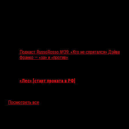
Подкаст RussoRosso №39: «Кто не спрятался» Дэйва
Франко — «за» и «против»
Ближайшие события
«Лес» [старт проката в РФ]
12 ноября 2026
Посмотреть все
Последние рецензии