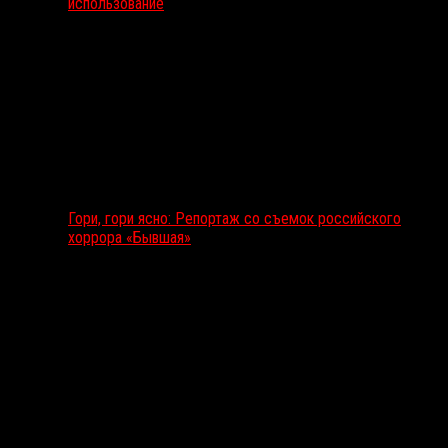
использование
Гори, гори ясно: Репортаж со съемок российского
хоррора «Бывшая»
Подкаст RussoRosso