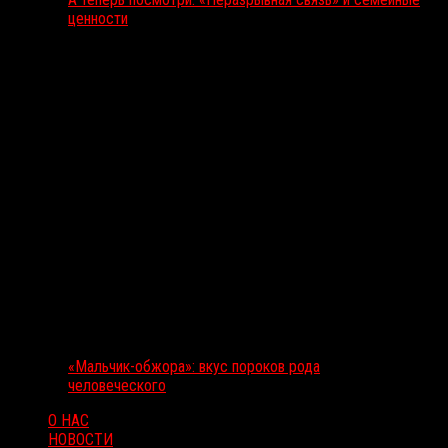
ценности
«Мальчик-обжора»: вкус пороков рода
человеческого
О НАС
НОВОСТИ