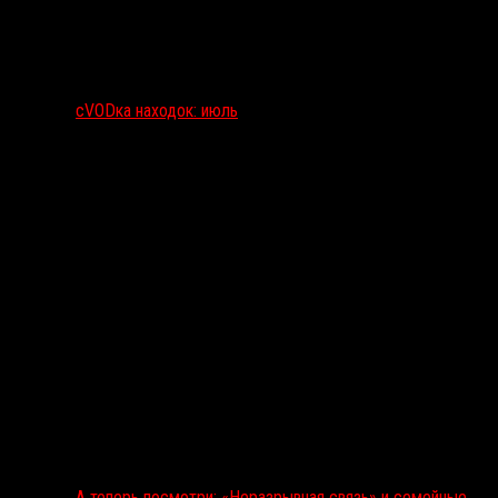
сVODка находок: июль
А теперь посмотри: «Неразрывная связь» и семейные