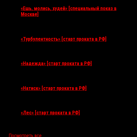
«Ешь, молись, худей» [специальный показ в
Москве]
11 августа 2026
«Турбулентность» [старт проката в РФ]
3 сентября 2026
«Надежда» [старт проката в РФ]
10 сентября 2026
«Натиск» [старт проката в РФ]
17 сентября 2026
«Лес» [старт проката в РФ]
12 ноября 2026
Посмотреть все