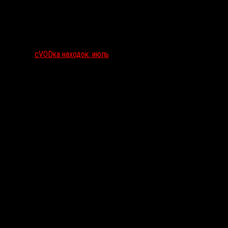
сVODка находок: июль