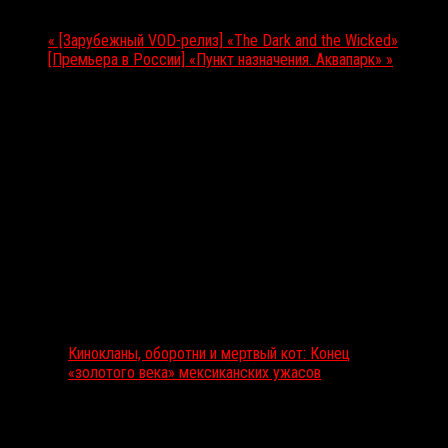
Мероприятие Навигация
«
[Зарубежный VOD-релиз] «The Dark and the Wicked»
[Премьера в России] «Пункт назначения. Аквапарк»
»
Выбор редакции
Кинокланы, оборотни и мертвый кот: Конец
«золотого века» мексиканских ужасов