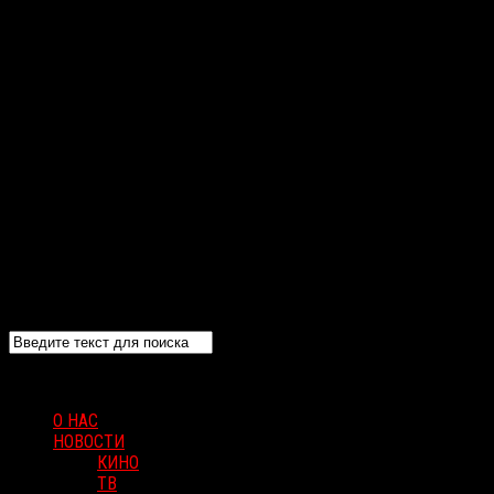
О НАС
НОВОСТИ
КИНО
ТВ