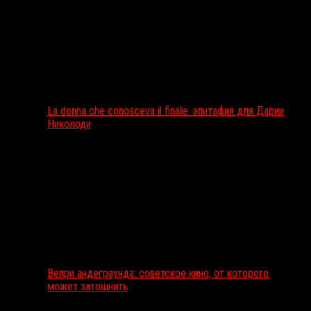
La donna che conosceva il finale: эпитафия для Дарии
Николоди
Вепри андеграунда: советское кино, от которого
может затошнить