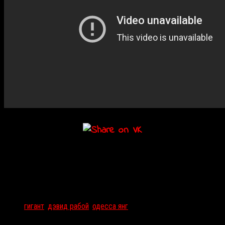
Подробности
Дата:
13.11.2020
Мероприятие Тэги:
гигант
,
дэвид рабой
,
одесса янг