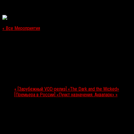
« Все Мероприятия
Это мероприятие прошло.
[Зарубежный VOD-релиз] «Гигант»
13.11.2020
Мероприятие Навигация
«
[Зарубежный VOD-релиз] «The Dark and the Wicked»
[Премьера в России] «Пункт назначения. Аквапарк»
»