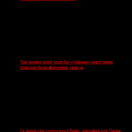
Три чёрных коня: если бы «главные» новогодние
комедии были фильмами ужасов
La donna che conosceva il finale: эпитафия для Дарии