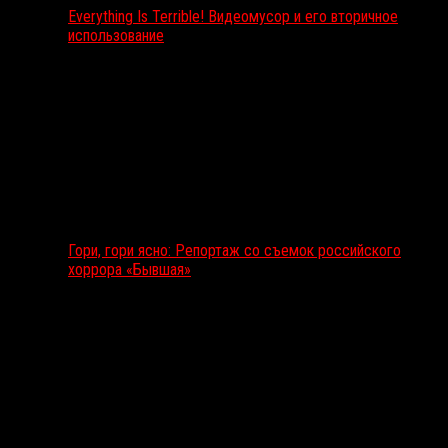
Everything Is Terrible! Видеомусор и его вторичное
использование
Гори, гори ясно: Репортаж со съемок российского
хоррора «Бывшая»
Подкаст RussoRosso