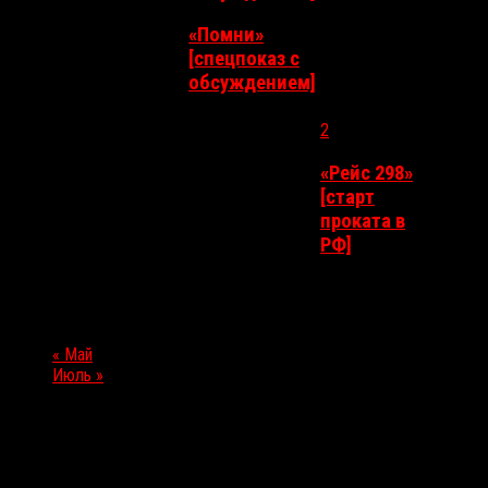
«Помни»
[спецпоказ с
обсуждением]
2
«Рейс 298»
[старт
29
30
1
3
проката в
РФ]
Навигация месяца календаря
«
Май
Июль
»
Выбор редакции