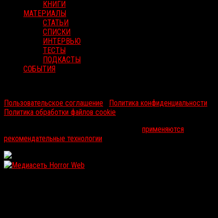
КНИГИ
МАТЕРИАЛЫ
СТАТЬИ
СПИСКИ
ИНТЕРВЬЮ
ТЕСТЫ
ПОДКАСТЫ
СОБЫТИЯ
RussoRosso © 2026 ООО "ФМП Групп". Все права защищены.
Пользовательское соглашение
|
Политика конфиденциальности
|
Политика обработки файлов cookie
На информационном ресурсе russorosso.ru
применяются
рекомендательные технологии
.
WordPress: 11.87MB | MySQL:82 | 1,105sec