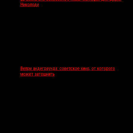
Николоди
Вепри андеграунда: советское кино, от которого
может затошнить