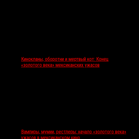
Кинокланы, оборотни и мертвый кот: Конец
«золотого века» мексиканских ужасов
Вампиры, мумии, рестлеры: начало «золотого века»
ужасов в мексиканском кино