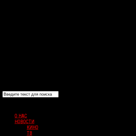
О НАС
НОВОСТИ
КИНО
ТВ