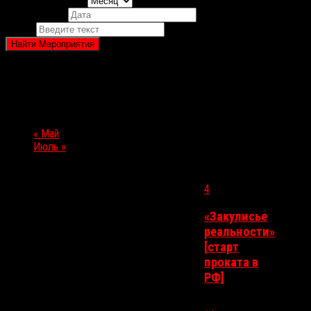
Просмотреть как
Мероприятия
Поиск
Июнь 2026
Навигация месяца календаря
«
Май
Июль
»
Понедельник
Вторник
Среда
Четверг
Пятни
4
«Закулисье
реальности»
1
2
3
5
[старт
проката в
РФ]