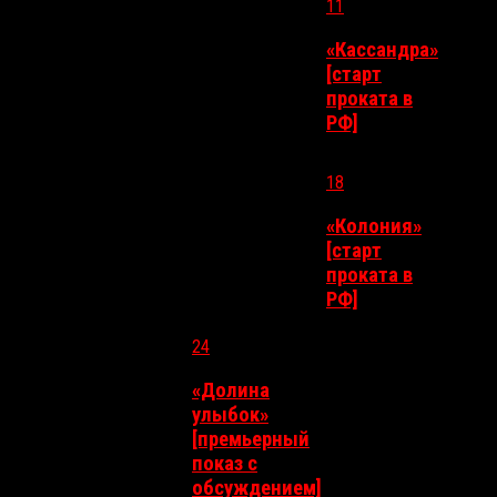
11
«Кассандра»
[старт
8
9
10
12
проката в
РФ]
18
«Колония»
[старт
15
16
17
19
проката в
РФ]
24
«Долина
улыбок»
[премьерный
показ с
22
23
25
26
обсуждением]