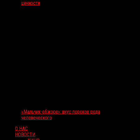
ценности
«Мальчик-обжора»: вкус пороков рода
человеческого
О НАС
НОВОСТИ