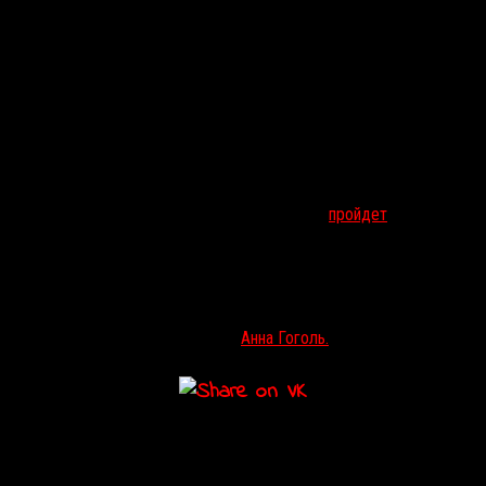
24 июня в московском кинотеатре «Пионер»
пройдет
спецпоказ
головоломного психолгического триллера «
Помни
» — первого
голливудского хита Кристофера Нолана. С этим фильмом
малоизвестный режиссер вмиг очутился среди больших авторов,
и вышел на путь, который привел его к статусу одного из самых
успешных постановщиков современности. Вместе со зрителями
картину обсудит киножурналист
Анна Гоголь.
Подробности