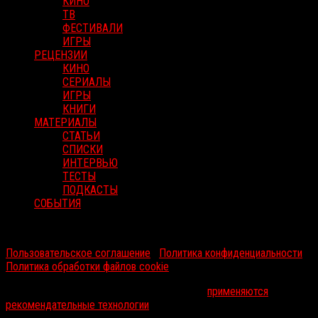
КИНО
ТВ
ФЕСТИВАЛИ
ИГРЫ
РЕЦЕНЗИИ
КИНО
СЕРИАЛЫ
ИГРЫ
КНИГИ
МАТЕРИАЛЫ
СТАТЬИ
СПИСКИ
ИНТЕРВЬЮ
ТЕСТЫ
ПОДКАСТЫ
СОБЫТИЯ
RussoRosso © 2026 ООО "ФМП Групп". Все права защищены.
Пользовательское соглашение
|
Политика конфиденциальности
|
Политика обработки файлов cookie
На информационном ресурсе russorosso.ru
применяются
рекомендательные технологии
.