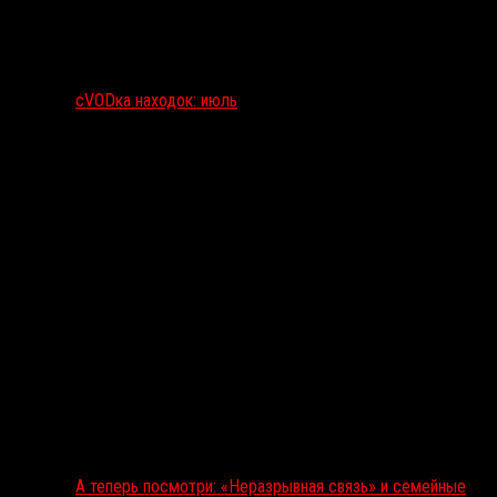
сVODка находок: июль
А теперь посмотри: «Неразрывная связь» и семейные