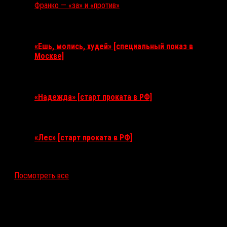
Франко — «за» и «против»
Ближайшие события
«Ешь, молись, худей» [специальный показ в
Москве]
11 августа 2026
«Надежда» [старт проката в РФ]
10 сентября 2026
«Лес» [старт проката в РФ]
12 ноября 2026
Посмотреть все
Последние рецензии