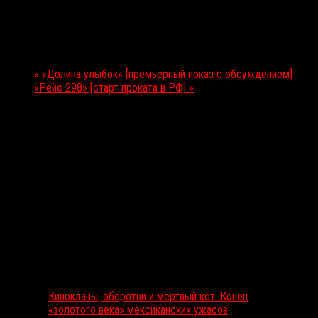
Дата:
24 июня 2026
Мероприятие Навигация
«
«Долина улыбок» [премьерный показ с обсуждением]
«Рейс 298» [старт проката в РФ]
»
Выбор редакции
Кинокланы, оборотни и мертвый кот: Конец
«золотого века» мексиканских ужасов