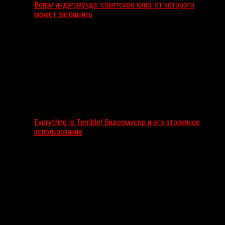
Вепри андеграунда: советское кино, от которого
может затошнить
Everything Is Terrible! Видеомусор и его вторичное
использование