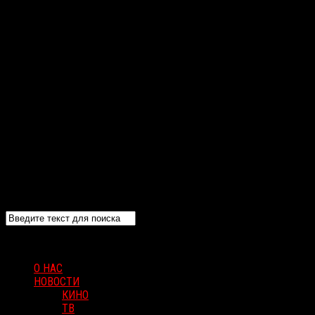
О НАС
НОВОСТИ
КИНО
ТВ