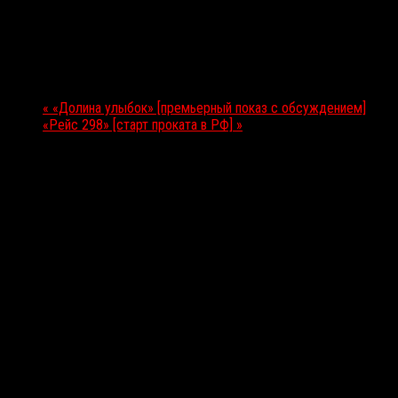
24 июня 2026
Мероприятие Навигация
«
«Долина улыбок» [премьерный показ с обсуждением]
«Рейс 298» [старт проката в РФ]
»