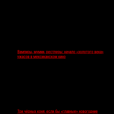
Вампиры, мумии, рестлеры: начало «золотого века»
ужасов в мексиканском кино
Три чёрных коня: если бы «главные» новогодние