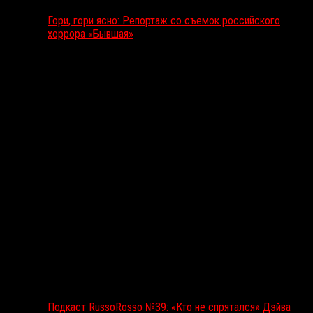
Гори, гори ясно: Репортаж со съемок российского
хоррора «Бывшая»
Подкаст RussoRosso
Подкаст RussoRosso №39: «Кто не спрятался» Дэйва