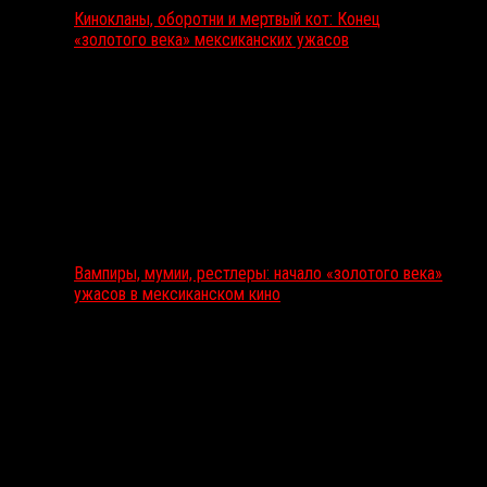
Кинокланы, оборотни и мертвый кот: Конец
«золотого века» мексиканских ужасов
Вампиры, мумии, рестлеры: начало «золотого века»
ужасов в мексиканском кино