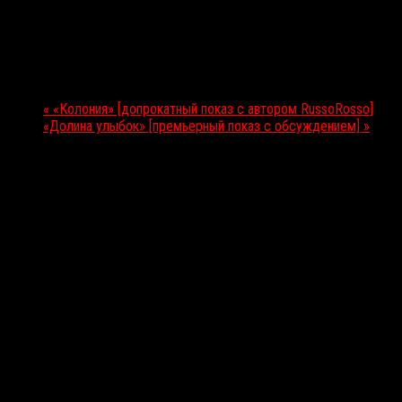
18 июня 2026
Мероприятие Навигация
«
«Колония» [допрокатный показ с автором RussoRosso]
«Долина улыбок» [премьерный показ с обсуждением]
»