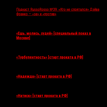
Подкаст RussoRosso №39: «Кто не спрятался» Дэйва
Франко — «за» и «против»
Ближайшие события
«Ешь, молись, худей» [специальный показ в
Москве]
11 августа 2026
«Турбулентность» [старт проката в РФ]
3 сентября 2026
«Надежда» [старт проката в РФ]
10 сентября 2026
«Натиск» [старт проката в РФ]
17 сентября 2026