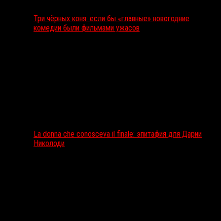
Три чёрных коня: если бы «главные» новогодние
комедии были фильмами ужасов
La donna che conosceva il finale: эпитафия для Дарии
Николоди