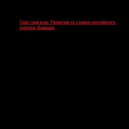
Гори, гори ясно: Репортаж со съемок российского
хоррора «Бывшая»
Подкаст RussoRosso