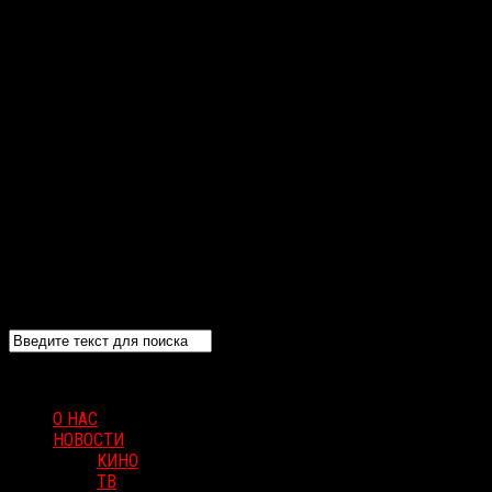
О НАС
НОВОСТИ
КИНО
ТВ