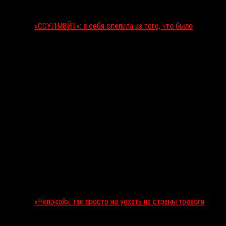
«СОУЛМ8ЙТ»: я себя слепила из того, что было
«Непокой»: так просто не уехать из страны тревоги