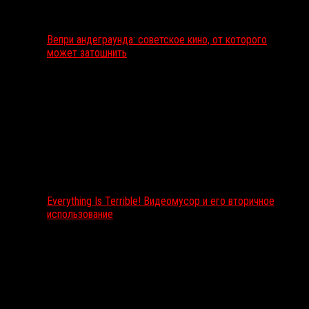
Вепри андеграунда: советское кино, от которого
может затошнить
Everything Is Terrible! Видеомусор и его вторичное
использование