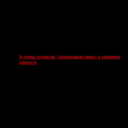
А теперь посмотри: «Неразрывная связь» и семейные
ценности