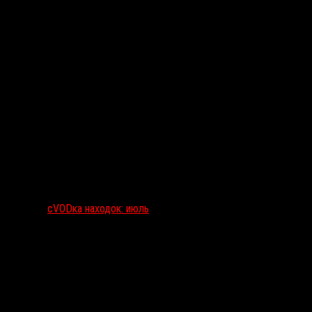
сVODка находок: июль