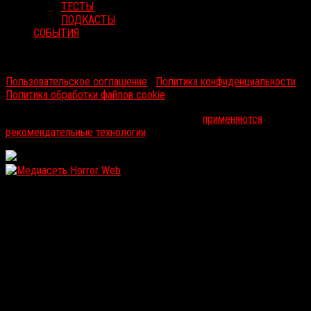
ТЕСТЫ
ПОДКАСТЫ
СОБЫТИЯ
RussoRosso © 2026 ООО "ФМП Групп". Все права защищены.
Пользовательское соглашение
|
Политика конфиденциальности
|
Политика обработки файлов cookie
На информационном ресурсе russorosso.ru
применяются
рекомендательные технологии
.
WordPress: 11.92MB | MySQL:100 | 1,795sec