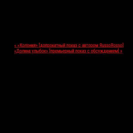
Подробности
Дата:
18 июня 2026
Мероприятие Навигация
«
«Колония» [допрокатный показ с автором RussoRosso]
«Долина улыбок» [премьерный показ с обсуждением]
»
Выбор редакции