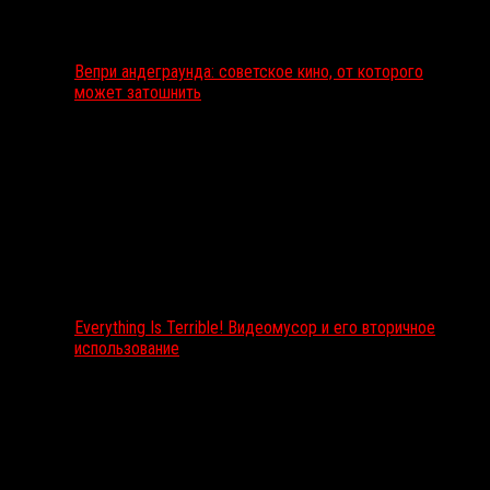
Вепри андеграунда: советское кино, от которого
может затошнить
Everything Is Terrible! Видеомусор и его вторичное
использование