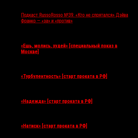
Подкаст RussoRosso №39: «Кто не спрятался» Дэйва
Франко — «за» и «против»
Ближайшие события
«Ешь, молись, худей» [специальный показ в
Москве]
11 августа 2026
«Турбулентность» [старт проката в РФ]
3 сентября 2026
«Надежда» [старт проката в РФ]
10 сентября 2026
«Натиск» [старт проката в РФ]