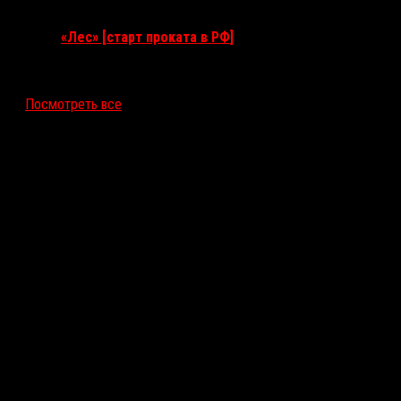
17 сентября 2026
«Лес» [старт проката в РФ]
12 ноября 2026
Посмотреть все
Последние рецензии