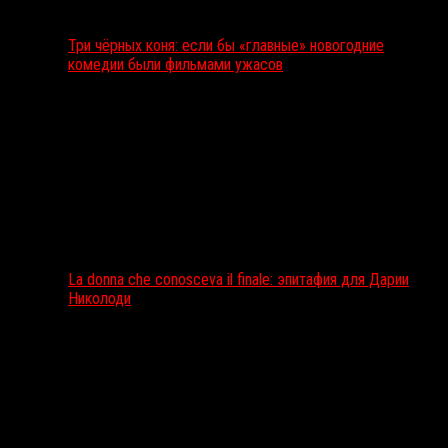
Три чёрных коня: если бы «главные» новогодние
комедии были фильмами ужасов
La donna che conosceva il finale: эпитафия для Дарии
Николоди