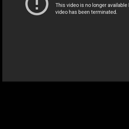
Это было спустя несколько месяцев после того, как я пережила
жестокое сексуальное насилие, когда мне пришлось бежать от
нападавшего и я споткнулась, упала и сопротивлялась изо всех
сил. Я приползла домой с коленями в крови, макияжем,
размазанным по щекам, и пустотой в сердце и мыслях.
Ощущение безопасности, способность доверять другим,
желание строить новые отношения и вообще любовь к тому,
чтобы проводить время с близкими людьми, — все это у меня