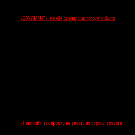
«СОУЛМ8ЙТ»: я себя слепила из того, что было
«Непокой»: так просто не уехать из страны тревоги