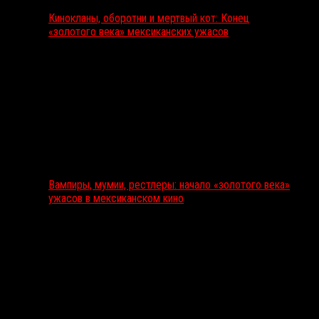
Кинокланы, оборотни и мертвый кот: Конец
«золотого века» мексиканских ужасов
Вампиры, мумии, рестлеры: начало «золотого века»
ужасов в мексиканском кино