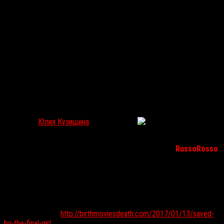
Спасена последней девушкой: Как хоррор помогает
победить посттравматический синдром
Юлия Кузищина
Янв 30, 2017
1604
Иногда хорроры могут не только развлекать, но и
помогать в по-настоящему трудных ситуациях.
RussoRosso
публикует перевод статьи Лорен Миличи с разрешения
автора и редакции сайта «
Birth.
Movies.
Death». Лорен
рассказывает, как справилась с посттравматическим
синдромом благодаря образам последних девушек из
фильмов ужасов.
Оригинал статьи:
http://birthmoviesdeath.com/2017/01/13/saved-
by-the-final-girl