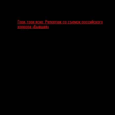
Гори, гори ясно: Репортаж со съемок российского
хоррора «Бывшая»
Подкаст RussoRosso