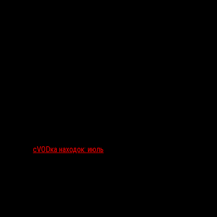
сVODка находок: июль