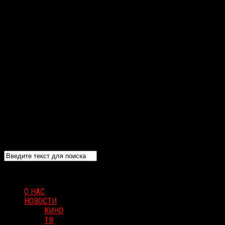
О НАС
НОВОСТИ
КИНО
ТВ