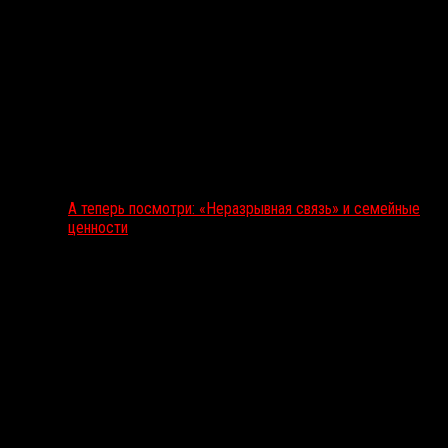
А теперь посмотри: «Неразрывная связь» и семейные
ценности