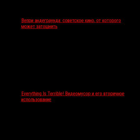
Вепри андеграунда: советское кино, от которого
может затошнить
Everything Is Terrible! Видеомусор и его вторичное
использование