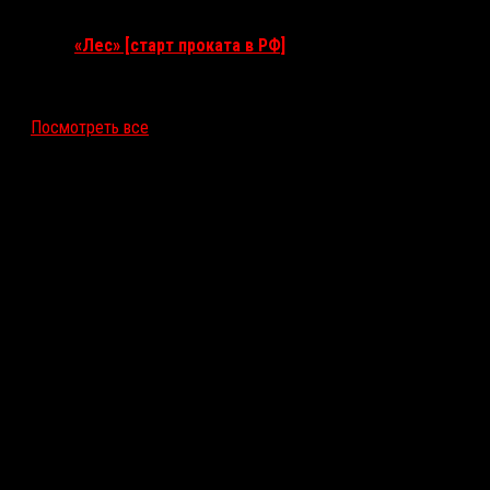
17 сентября 2026
«Лес» [старт проката в РФ]
12 ноября 2026
Посмотреть все
Последние рецензии