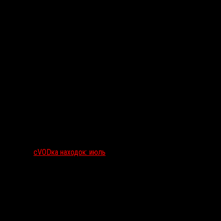
сVODка находок: июль