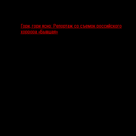
Гори, гори ясно: Репортаж со съемок российского
хоррора «Бывшая»
Подкаст RussoRosso