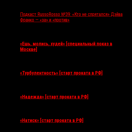
Подкаст RussoRosso №39: «Кто не спрятался» Дэйва
Франко — «за» и «против»
Ближайшие события
«Ешь, молись, худей» [специальный показ в
Москве]
11 августа 2026
«Турбулентность» [старт проката в РФ]
3 сентября 2026
«Надежда» [старт проката в РФ]
10 сентября 2026
«Натиск» [старт проката в РФ]