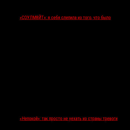
«СОУЛМ8ЙТ»: я себя слепила из того, что было
«Непокой»: так просто не уехать из страны тревоги