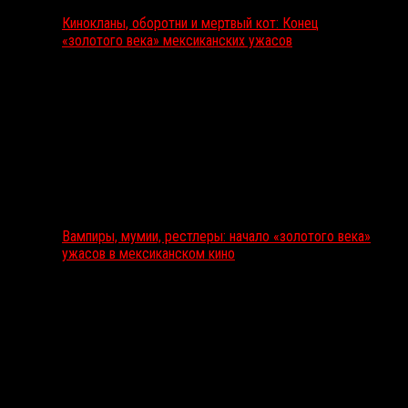
Кинокланы, оборотни и мертвый кот: Конец
«золотого века» мексиканских ужасов
Вампиры, мумии, рестлеры: начало «золотого века»
ужасов в мексиканском кино