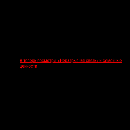
А теперь посмотри: «Неразрывная связь» и семейные
ценности