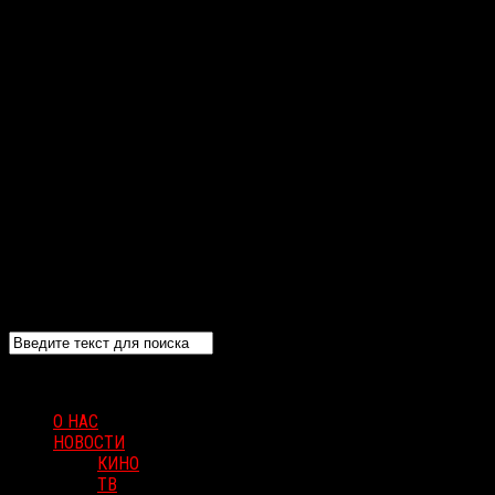
О НАС
НОВОСТИ
КИНО
ТВ