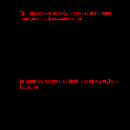
Три чёрных коня: если бы «главные» новогодние
комедии были фильмами ужасов
La donna che conosceva il finale: эпитафия для Дарии
Николоди