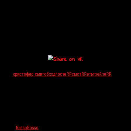
Тэги:
кристофер смит
обход
постеRR
смотRRеть
трейлеRR
Автор:
RussoRosso