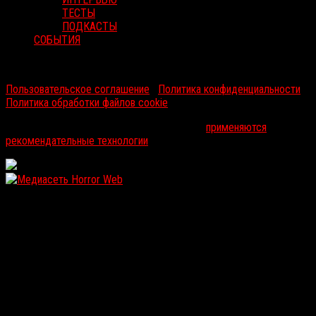
ТЕСТЫ
ПОДКАСТЫ
СОБЫТИЯ
RussoRosso © 2026 ООО "ФМП Групп". Все права защищены.
Пользовательское соглашение
|
Политика конфиденциальности
|
Политика обработки файлов cookie
На информационном ресурсе russorosso.ru
применяются
рекомендательные технологии
.
WordPress: 12.12MB | MySQL:106 | 1,086sec