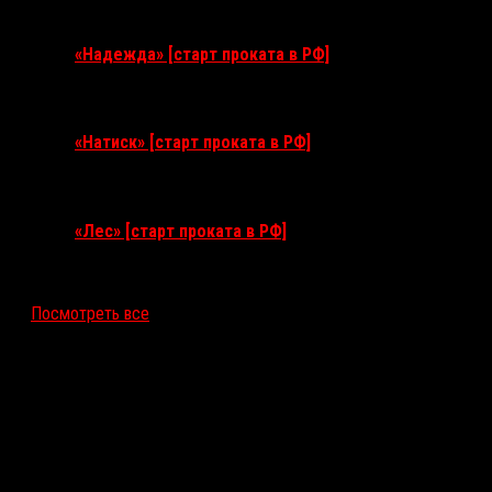
3 сентября 2026
«Надежда» [старт проката в РФ]
10 сентября 2026
«Натиск» [старт проката в РФ]
17 сентября 2026
«Лес» [старт проката в РФ]
12 ноября 2026
Посмотреть все
Последние рецензии