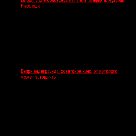
La donna che conosceva il finale: эпитафия для Дарии
Николоди
Вепри андеграунда: советское кино, от которого
может затошнить