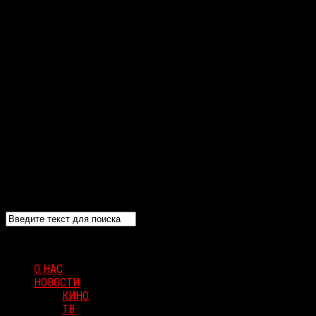
О НАС
НОВОСТИ
КИНО
ТВ