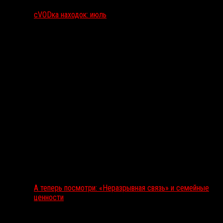
сVODка находок: июль
А теперь посмотри: «Неразрывная связь» и семейные
ценности