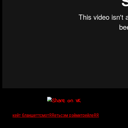
Тэги:
кейт бланшетт
смотRRеть
сэм рэйми
трейлеRR