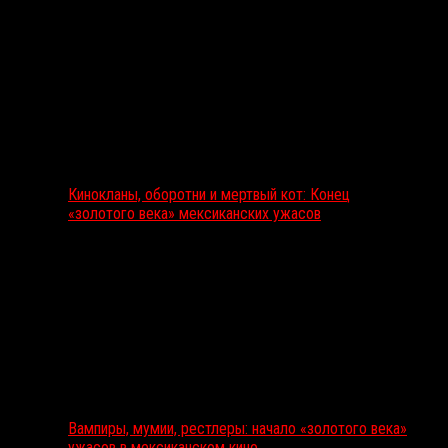
Кинокланы, оборотни и мертвый кот: Конец
«золотого века» мексиканских ужасов
Вампиры, мумии, рестлеры: начало «золотого века»
ужасов в мексиканском кино