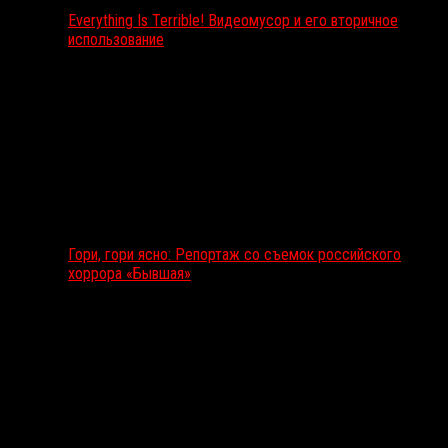
Everything Is Terrible! Видеомусор и его вторичное
использование
Гори, гори ясно: Репортаж со съемок российского
хоррора «Бывшая»
Подкаст RussoRosso