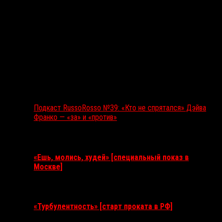
Подкаст RussoRosso №39: «Кто не спрятался» Дэйва
Франко — «за» и «против»
Ближайшие события
«Ешь, молись, худей» [специальный показ в
Москве]
11 августа 2026
«Турбулентность» [старт проката в РФ]