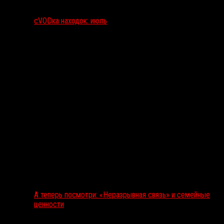
сVODка находок: июль
А теперь посмотри: «Неразрывная связь» и семейные
ценности