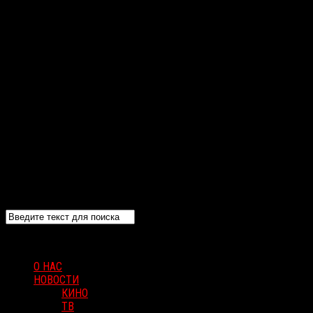
О НАС
НОВОСТИ
КИНО
ТВ