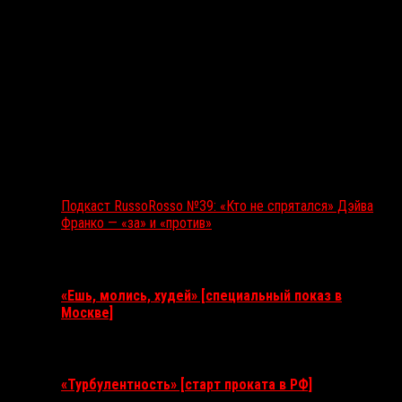
Подкаст RussoRosso №39: «Кто не спрятался» Дэйва
Франко — «за» и «против»
Ближайшие события
«Ешь, молись, худей» [специальный показ в
Москве]
11 августа 2026
«Турбулентность» [старт проката в РФ]