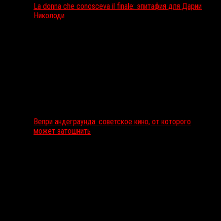
La donna che conosceva il finale: эпитафия для Дарии
Николоди
Вепри андеграунда: советское кино, от которого
может затошнить