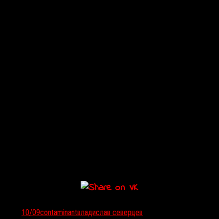
>
Тэги:
10/09
contaminant
владислав северцев