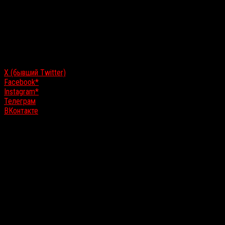
«заигрывания» с другими измерениями.
За новостями проекта, вдохновлённого фильмами «
Мы
», «
Прочь
»
и
It follows
и сравниваемого с играми
Resident Evil Village, The
Last of Us, Bloodborne
и
Vampyr,
теперь
можно следить на любой
из удобных площадок в социальных сетях:
X (бывший Twitter)
Facebook*
Instagram*
Телеграм
ВКонтакте
Выход
Contaminant
запланирован
в Steam, EGS и VK Play
примерно на 3-4 квартал 2025 года.
*Instagram и Facebook принадлежат компании Meta, которая
признана в России экстремистской организацией и запрещена на
территории Российской Федерации.