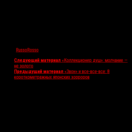
Автор:
RussoRosso
Следующий материал
«Коллекционер душ»: молчание —
не золото
Предыдущий материал
«Звон» и все-все-все: 8
короткометражных японских хорроров
Вам также может понравиться...
Выбор редакции