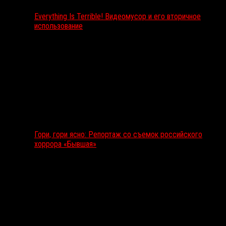
Everything Is Terrible! Видеомусор и его вторичное
использование
Гори, гори ясно: Репортаж со съемок российского
хоррора «Бывшая»
Подкаст RussoRosso