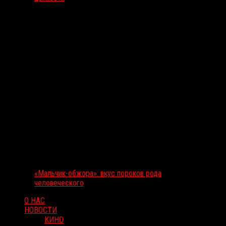
«Мальчик-обжора»: вкус пороков рода
человеческого
О НАС
НОВОСТИ
КИНО