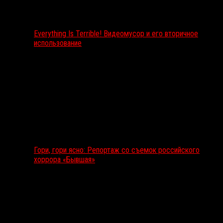
Everything Is Terrible! Видеомусор и его вторичное
использование
Гори, гори ясно: Репортаж со съемок российского
хоррора «Бывшая»
Подкаст RussoRosso