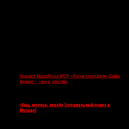
Подкаст RussoRosso №39: «Кто не спрятался» Дэйва
Франко — «за» и «против»
Ближайшие события
«Ешь, молись, худей» [специальный показ в
Москве]
11 августа 2026