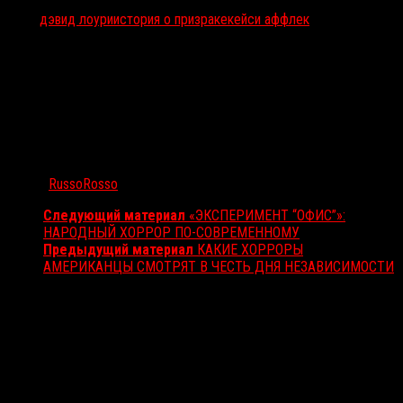
Тэги:
дэвид лоури
история о призраке
кейси аффлек
Автор:
RussoRosso
Следующий материал
«ЭКСПЕРИМЕНТ “ОФИС”»:
НАРОДНЫЙ ХОРРОР ПО-СОВРЕМЕННОМУ
Предыдущий материал
КАКИЕ ХОРРОРЫ
АМЕРИКАНЦЫ СМОТРЯТ В ЧЕСТЬ ДНЯ НЕЗАВИСИМОСТИ
Вам также может понравиться...