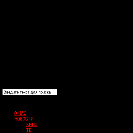
О НАС
НОВОСТИ
КИНО
ТВ