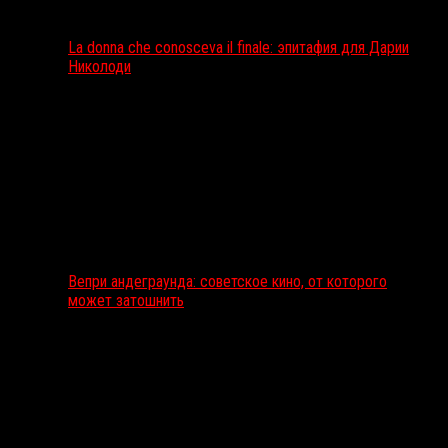
La donna che conosceva il finale: эпитафия для Дарии
Николоди
Вепри андеграунда: советское кино, от которого
может затошнить