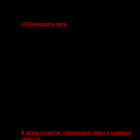
сVODка находок: июль
А теперь посмотри: «Неразрывная связь» и семейные
ценности