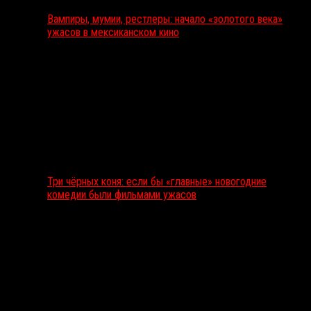
Вампиры, мумии, рестлеры: начало «золотого века»
ужасов в мексиканском кино
Три чёрных коня: если бы «главные» новогодние
комедии были фильмами ужасов