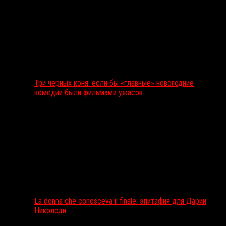
Три чёрных коня: если бы «главные» новогодние
комедии были фильмами ужасов
La donna che conosceva il finale: эпитафия для Дарии
Николоди