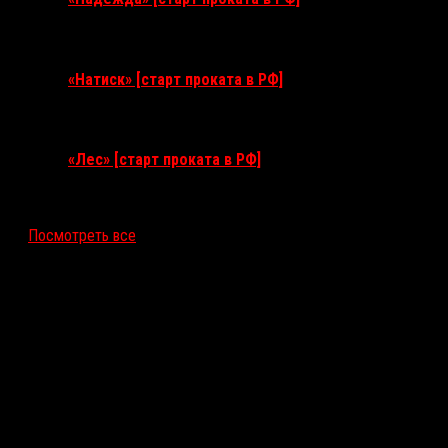
10 сентября 2026
«Натиск» [старт проката в РФ]
17 сентября 2026
«Лес» [старт проката в РФ]
12 ноября 2026
Посмотреть все
Последние рецензии