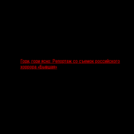
Гори, гори ясно: Репортаж со съемок российского
хоррора «Бывшая»
Подкаст RussoRosso