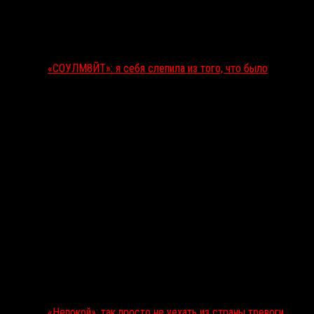
«СОУЛМ8ЙТ»: я себя слепила из того, что было
«Непокой»: так просто не уехать из страны тревоги