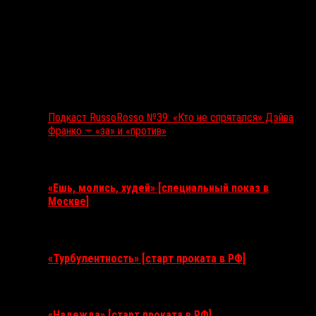
Подкаст RussoRosso №39: «Кто не спрятался» Дэйва
Франко — «за» и «против»
Ближайшие события
«Ешь, молись, худей» [специальный показ в
Москве]
11 августа 2026
«Турбулентность» [старт проката в РФ]
3 сентября 2026
«Надежда» [старт проката в РФ]