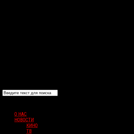
О НАС
НОВОСТИ
КИНО
ТВ