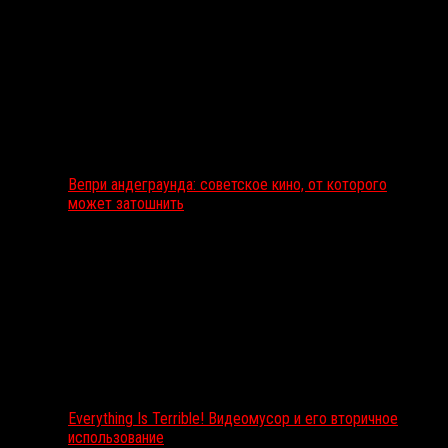
Вепри андеграунда: советское кино, от которого
может затошнить
Everything Is Terrible! Видеомусор и его вторичное
использование