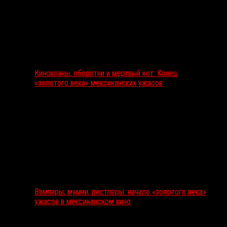
Кинокланы, оборотни и мертвый кот: Конец
«золотого века» мексиканских ужасов
Вампиры, мумии, рестлеры: начало «золотого века»
ужасов в мексиканском кино