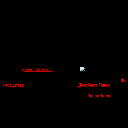
«ЭКСПЕРИМЕНТ “ОФИС”»: НАРОДНЫЙ ХОРРОР ПО-
СОВРЕМЕННОМУ
Денис Салтыков
Июл 6, 2017
1702
Австралийский режиссер Грег Маклин (интервью читайте
по
соседству
), заручившись сценарием
Джеймса Ганна
,
задорно раскрашивает красным блеклые офисные
пространства колумбийской корпорации.
RussoRosso
считает, что у постановщика все получилось.