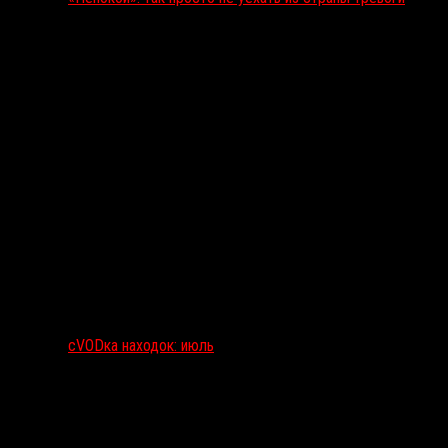
сVODка находок: июль