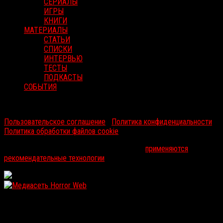
СЕРИАЛЫ
ИГРЫ
КНИГИ
МАТЕРИАЛЫ
СТАТЬИ
СПИСКИ
ИНТЕРВЬЮ
ТЕСТЫ
ПОДКАСТЫ
СОБЫТИЯ
RussoRosso © 2026 ООО "ФМП Групп". Все права защищены.
Пользовательское соглашение
|
Политика конфиденциальности
|
Политика обработки файлов cookie
На информационном ресурсе russorosso.ru
применяются
рекомендательные технологии
.
WordPress: 12.18MB | MySQL:109 | 1,095sec