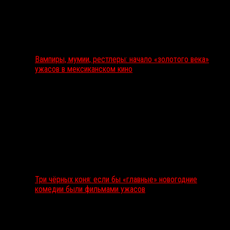
Вампиры, мумии, рестлеры: начало «золотого века»
ужасов в мексиканском кино
Три чёрных коня: если бы «главные» новогодние
комедии были фильмами ужасов