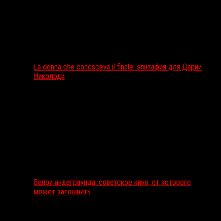
La donna che conosceva il finale: эпитафия для Дарии
Николоди
Вепри андеграунда: советское кино, от которого
может затошнить