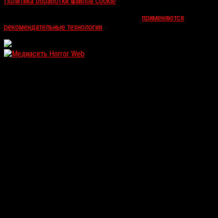
Политика обработки файлов cookie
На информационном ресурсе russorosso.ru
применяются
рекомендательные технологии
.
WordPress: 12.11MB | MySQL:105 | 1,750sec