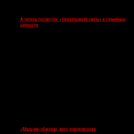
А теперь посмотри: «Неразрывная связь» и семейные
ценности
«Мальчик-обжора»: вкус пороков рода