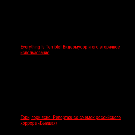
Everything Is Terrible! Видеомусор и его вторичное
использование
Гори, гори ясно: Репортаж со съемок российского
хоррора «Бывшая»