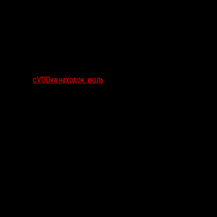
сVODка находок: июль