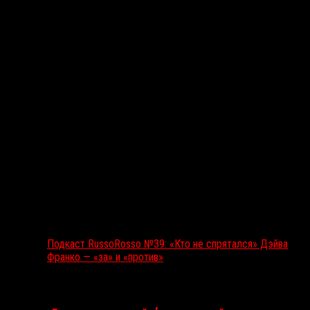
Подкаст RussoRosso
Подкаст RussoRosso №39: «Кто не спрятался» Дэйва
Франко — «за» и «против»
Ближайшие события