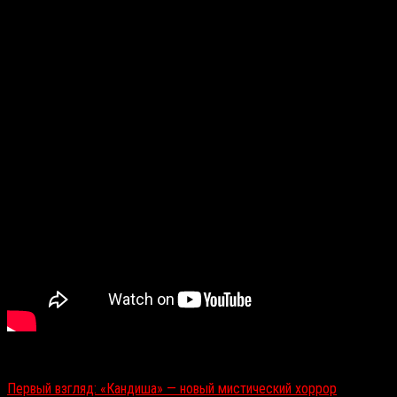
Режиссер —
Талал Сельхами
. Ориентировочная дата выхода в
прокат — 20 августа.
Читайте также:
Первый взгляд: «Кандиша» — новый мистический хоррор