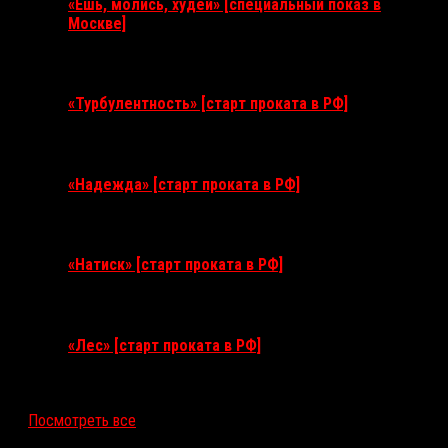
«Ешь, молись, худей» [специальный показ в
Москве]
11 августа 2026
«Турбулентность» [старт проката в РФ]
3 сентября 2026
«Надежда» [старт проката в РФ]
10 сентября 2026
«Натиск» [старт проката в РФ]
17 сентября 2026
«Лес» [старт проката в РФ]
12 ноября 2026
Посмотреть все