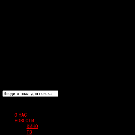
О НАС
НОВОСТИ
КИНО
ТВ