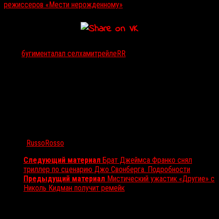
режиссеров «Мести нерожденному»
Тэги:
бугимен
талал селхами
трейлеRR
Автор:
RussoRosso
Следующий материал
Брат Джеймса Франко снял
триллер по сценарию Джо Свонберга. Подробности
Предыдущий материал
Мистический ужастик «Другие» с
Николь Кидман получит ремейк
Вам также может понравиться...