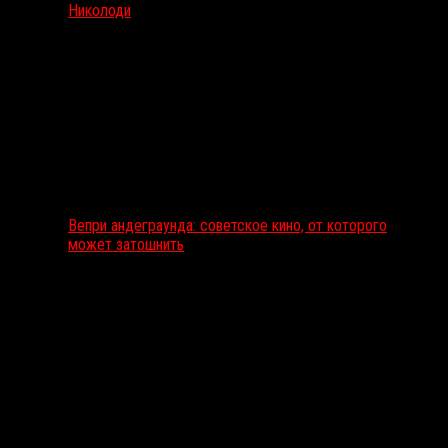
Николоди
Вепри андеграунда: советское кино, от которого
может затошнить