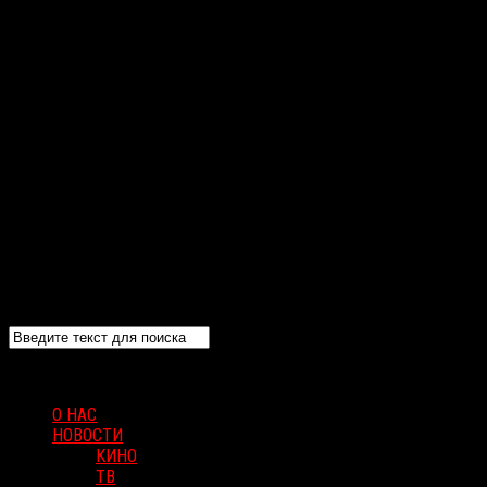
О НАС
НОВОСТИ
КИНО
ТВ