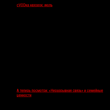
сVODка находок: июль
А теперь посмотри: «Неразрывная связь» и семейные
ценности