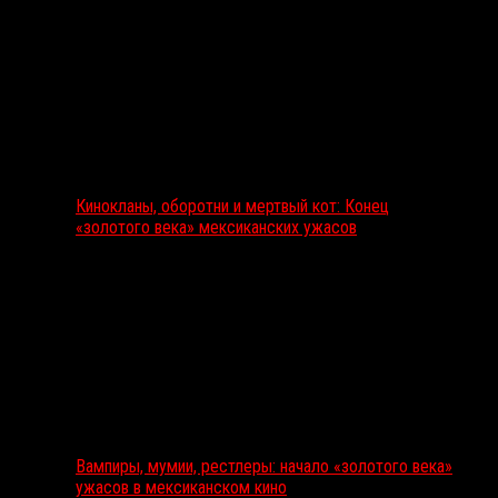
Кинокланы, оборотни и мертвый кот: Конец
«золотого века» мексиканских ужасов
Вампиры, мумии, рестлеры: начало «золотого века»
ужасов в мексиканском кино