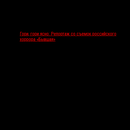
Гори, гори ясно: Репортаж со съемок российского
хоррора «Бывшая»
Подкаст RussoRosso