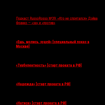
Подкаст RussoRosso №39: «Кто не спрятался» Дэйва
Франко — «за» и «против»
Ближайшие события
«Ешь, молись, худей» [специальный показ в
Москве]
11 августа 2026
«Турбулентность» [старт проката в РФ]
3 сентября 2026
«Надежда» [старт проката в РФ]
10 сентября 2026
«Натиск» [старт проката в РФ]