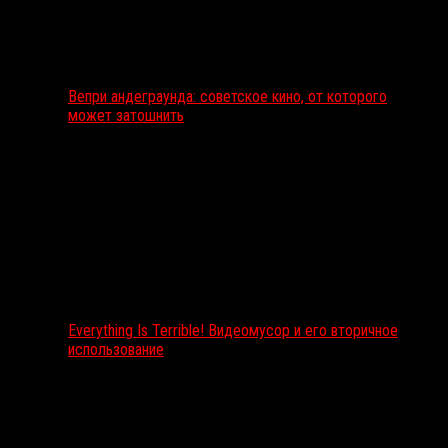
Вепри андеграунда: советское кино, от которого
может затошнить
Everything Is Terrible! Видеомусор и его вторичное
использование