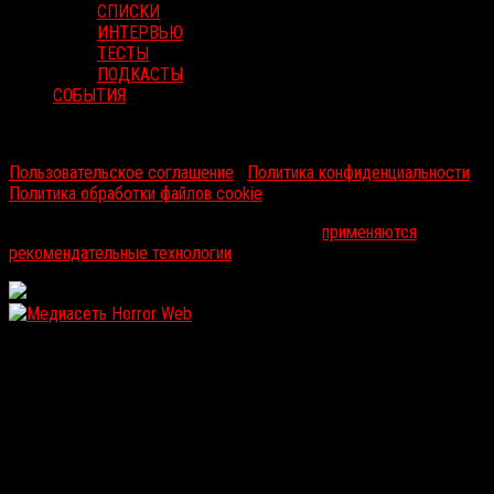
СПИСКИ
ИНТЕРВЬЮ
ТЕСТЫ
ПОДКАСТЫ
СОБЫТИЯ
RussoRosso © 2026 ООО "ФМП Групп". Все права защищены.
Пользовательское соглашение
|
Политика конфиденциальности
|
Политика обработки файлов cookie
На информационном ресурсе russorosso.ru
применяются
рекомендательные технологии
.
WordPress: 12.15MB | MySQL:110 | 1,012sec