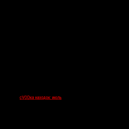
сVODка находок: июль