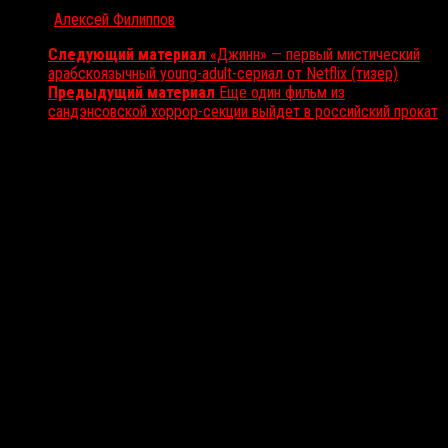
Автор:
Алексей Филиппов
Следующий материал
«Джинн» — первый мистический
арабскоязычный young-adult-сериал от Netflix (тизер)
Предыдущий материал
Еще один фильм из
сандэнсовской хоррор-секции выйдет в российский прокат
Вам также может понравиться...
Выбор редакции