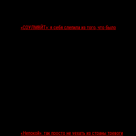
«СОУЛМ8ЙТ»: я себя слепила из того, что было
«Непокой»: так просто не уехать из страны тревоги