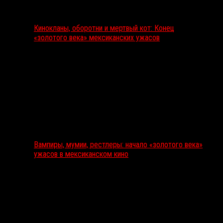
Кинокланы, оборотни и мертвый кот: Конец
«золотого века» мексиканских ужасов
Вампиры, мумии, рестлеры: начало «золотого века»
ужасов в мексиканском кино