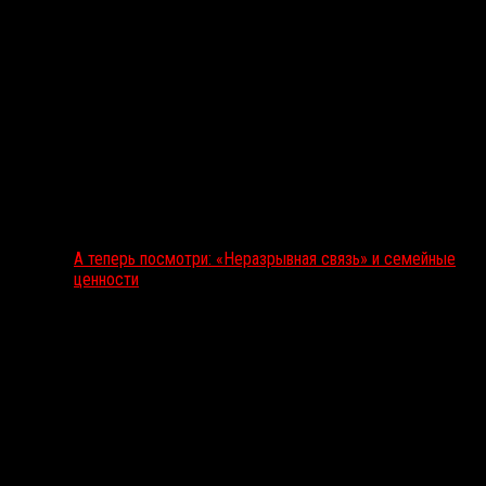
А теперь посмотри: «Неразрывная связь» и семейные
ценности