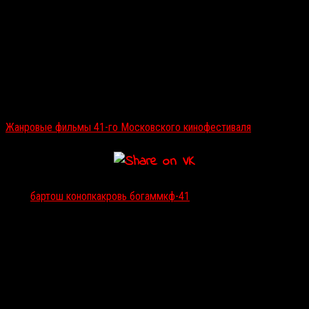
Читайте также:
Жанровые фильмы 41-го Московского кинофестиваля
Тэги:
бартош конопка
кровь бога
ммкф-41