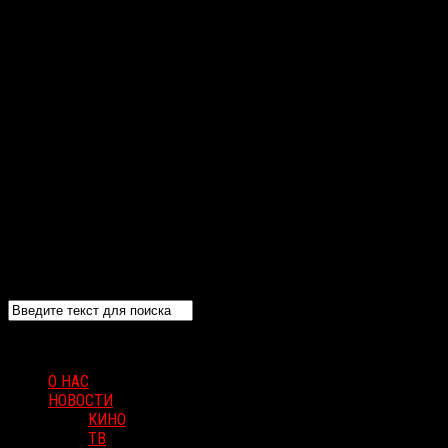
О НАС
НОВОСТИ
КИНО
ТВ