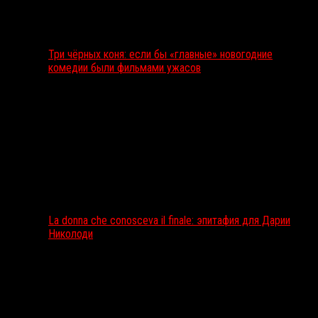
Три чёрных коня: если бы «главные» новогодние
комедии были фильмами ужасов
La donna che conosceva il finale: эпитафия для Дарии
Николоди