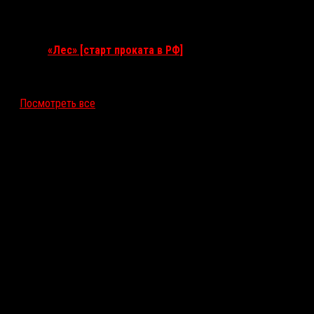
17 сентября 2026
«Лес» [старт проката в РФ]
12 ноября 2026
Посмотреть все
Последние рецензии