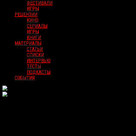
ФЕСТИВАЛИ
ИГРЫ
РЕЦЕНЗИИ
КИНО
СЕРИАЛЫ
ИГРЫ
КНИГИ
МАТЕРИАЛЫ
СТАТЬИ
СПИСКИ
ИНТЕРВЬЮ
ТЕСТЫ
ПОДКАСТЫ
СОБЫТИЯ